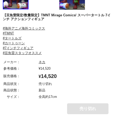
【豆魚雷限定/数量限定】TMNT Mirage Comics/ スーパータートル 7イ
ンチ アクションフィギュア
#海外アニメ海外コミックス
#TMNT
#タートルズ
#カートゥーン
#7インチフィギュア
#豆魚雷スタッフオススメ
メーカー：
ネカ
参考価格：
¥
14,520
14,520
販売価格：
¥
商品状況：
売り切れ
商品状態：
新品
サイズ：
全高約17cm
売り切れ