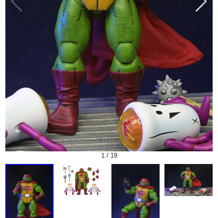
1
/
19