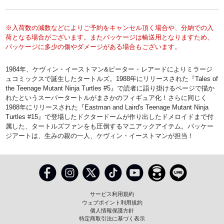
※入荷数の減数などによりご予約をキャンセル頂く場合や、分納での入
荷となる場合がございます。またパッケージは輸送用となりますため、
パッケージに多少の傷やダメージがある場合もございます。
1984年、ケヴィン・イーストマン&ピーター・レアードによりミラージ
ュコミックスで誕生したタートルズ。1988年にリリースされた『Tales of
the Teenage Mutant Ninja Turtles #5』で読者に語り掛けるページで描か
れたというスーパータートルがまさかのフィギュア化！さらに同じく
1988年にリリースされた『Eastman and Laird's Teenage Mutant Ninja
Turtles #15』で登場したドクタードームが作り出したドメロイドまで付
属した、タートルズファンをも圧倒するマニアックアイテム。パッケー
ジアートは、生みの親の一人、ケヴィン・イーストマンが担当！
サービス利用規約
ウェブポイント利用規約
個人情報保護方針
特定商取引法に基づく表示