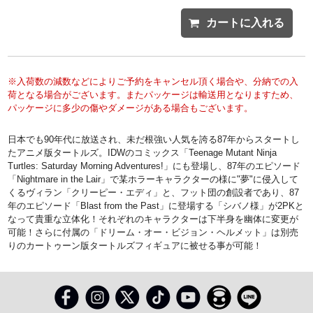
カートに入れる
※入荷数の減数などによりご予約をキャンセル頂く場合や、分納での入
荷となる場合がございます。またパッケージは輸送用となりますため、
パッケージに多少の傷やダメージがある場合もございます。
日本でも90年代に放送され、未だ根強い人気を誇る87年からスタートし
たアニメ版タートルズ。IDWのコミックス「Teenage Mutant Ninja
Turtles: Saturday Morning Adventures!」にも登場し、87年のエピソード
「Nightmare in the Lair」で某ホラーキャラクターの様に"夢"に侵入して
くるヴィラン「クリーピー・エディ」と、フット団の創設者であり、87
年のエピソード「Blast from the Past」に登場する「シバノ様」が2PKと
なって貴重な立体化！それぞれのキャラクターは下半身を幽体に変更が
可能！さらに付属の「ドリーム・オー・ビジョン・ヘルメット」は別売
りのカートゥーン版タートルズフィギュアに被せる事が可能！