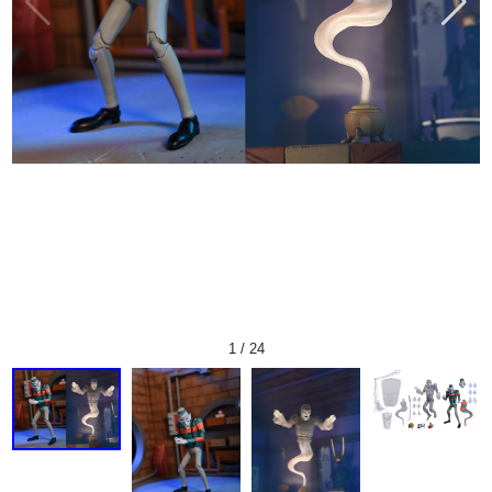
1
/
24