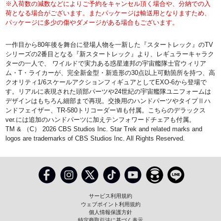
※入荷数の減数などによりご予約をキャンセル頂く場合や、分納での入
荷となる場合がございます。またパッケージは輸送用となりますため、
パッケージに多少の傷やダメージがある場合もございます。
一作目から80年後を舞台に登場人物を一新した『スタートレック』のTV
シリーズの2番目となる『新スタートレック』より、レギュラーキャラク
ターの一人で、 ワイルドで実力ある惑星連邦の宇宙艦隊士官ウィリア
ム・T・ライカーが、完全新金型・新造形の30点以上可動箇所を持つ、高
クオリティ1/6スケールアクションフィギュアとしてEXO-6から登場で
す。リアルに表現された頭部パーツや24世紀の宇宙艦隊ユニフォームは
デザインはもちろん細部まで再現。交換用のハンドパーツやタイプⅡハ
ンドフェイザー、TR-580トリコーダーⅦも付属。こちらのデラックス
ver.には追加のハンドパーツに加えテンフォワードチェアも付属。
TM & （C） 2026 CBS Studios Inc. Star Trek and related marks and
logos are trademarks of CBS Studios Inc. All Rights Reserved.
サービス利用規約
ウェブポイント利用規約
個人情報保護方針
特定商取引法に基づく表示