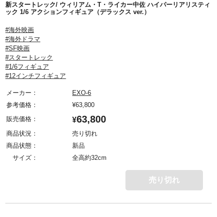
新スタートレック/ ウィリアム・T・ライカー中佐 ハイパーリアリスティ
ック 1/6 アクションフィギュア（デラックス ver.）
#海外映画
#海外ドラマ
#SF映画
#スタートレック
#1/6フィギュア
#12インチフィギュア
メーカー：
EXO-6
参考価格：
¥
63,800
63,800
販売価格：
¥
商品状況：
売り切れ
商品状態：
新品
サイズ：
全高約32cm
売り切れ