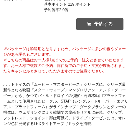
基本ポイント 229 ポイント
予約倍率2.0倍
予約する
※パッケージは輸送用となりますため、パッケージに多少の傷やダメー
ジがある場合もございます。
※こちらの商品はお一人様1点までのご予約・注文とさせていただきま
す。お一人様で複数のご予約、同住所でのご予約・注文が確認されまし
たらキャンセルとさせていただきますのでご注意ください。
ホットトイズの「ムービー・マスターピース」シリーズに、シリーズ最
新作となる映画『スター・ウォーズ／マンダロリアン・アンド・グロー
グー』から、かつてバトル・ドロイドの偵察・高速移動用プラットフォ
ームとして使用されたビークル、STAP（シングル・トルーパー・エアリ
アル・プラットフォーム）がラインナップ！ダークブラウンとグレーの
機体は、ウェザリングにより戦闘での摩耗をリアルに表現。グリップ、
フットレスト、ジョイント部は可動式。ドライブ・タービンには、オレ
ンジ色に発光するLEDライトアップギミックを搭載。