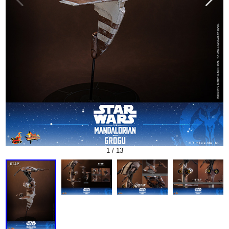
1
/
13