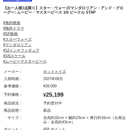
【お一人様1点限り】スター・ウォーズ/マンダロリアン・アンド・グロ
ーグー: ムービー・マスターピース 1/6 ビークル STAP
#海外映画
#海外ドラマ
#SF映画
#スターウォーズ
#マンダロリアン
#12インチフィギュア
#1/6スケール
#ムービーマスターピース
メーカー：
ホットトイズ
入荷時期：
2027年09月
参考価格：
¥
28,000
25,199
予約価格：
¥
商品状況：
予約受付中
商品状態：
新品
サイズ：
全高約32cm × 幅約23cm × 奥行約16cm（台座込
み：全高約43cm）
ポイント：
458 ポイント