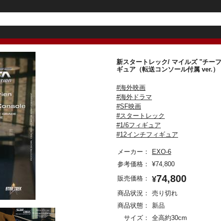
新スタートレック/ マイルズ "チーフ
ギュア（転送コンソール付属 ver
#海外映画
#海外ドラマ
#SF映画
#スタートレック
#1/6フィギュア
#12インチフィギュア
メーカー：
EXO-6
参考価格：
¥
74,800
74,800
販売価格：
¥
商品状況：
売り切れ
商品状態：
新品
サイズ：
全高約30cm