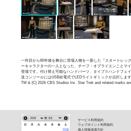
一作目から80年後を舞台に登場人物を一新した『スタートレッ
ーキャラクターの一人となった、チーフ・オブライエンことマイル
登場です。付け替え可能なハンドパーツ、タイプⅡハンドフェイザ
送コンソールにはUSB給電式でLEDライトギミックが点灯しま
TM & (C) 2026 CBS Studios Inc. Star Trek and related marks and
年
サービス利用規約
ウェブポイント利用規約
日
月
火
水
木
金
土
個人情報保護方針
1