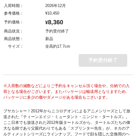
入荷時期：
2026年12月
参考価格：
¥
10,450
8,360
予約価格：
¥
商品状況：
予約受付終了
商品状態：
新品
サイズ：
全高約17.7cm
予約受付終了
※入荷数の減数などによりご予約をキャンセル頂く場合や、分納での入
荷となる場合がございます。またパッケージは輸送用となりますため、
パッケージに多少の傷やダメージがある場合もございます。
ブヤカシャー！2012年からニコロデオンによるアニメシリーズとして放
送された『ティーンエイジ・ミュータント・ニンジャ・タートルズ』。
ここ日本でも放送された2012年版タートルズから、タートルズたちの偉
大なる師であり父親代わりでもある「スプリンター先生」が、ネカのア
ルティメットシリーズにラインナップ。フードで顔を隠した交換用のヘ