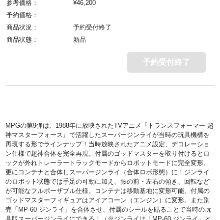
参考価格：
¥
46,200
予約価格：
商品状況：
予約受付終了
商品状態：
新品
予約受付終了
MPGの第9弾は、1988年に放映されたTVアニメ『トランスフォーマー 超
神マスターフォース』で活躍したスーパージンライが当時の玩具機構を
再現する形でラインナップ！当時放映されたアニメ設定、デコレーショ
ン仕様で超神合体を完全再現。付属のゴッドマスターを取り付けるとロ
ックが外れトレーラートラックモードからロボットモードに完全変形。
更にコンテナと合体しスーパージンライ（合体ロボ形態）に！ジンライ
のロボット状態では手足の可動に加え、腰の前・左右の傾き、回転など
が可能なフルポーザブル仕様。コンテナは移動基地に変形可能。付属の
ゴッドマスターフィギュアはアイアコーン（エンジン）に変形。また別
売「MP-60 ジンライ」を合体させ、付属のシールを貼ることで当時の玩
具版スーパージンライにできる！（※ジンライは「MP-60 ジンライ」と