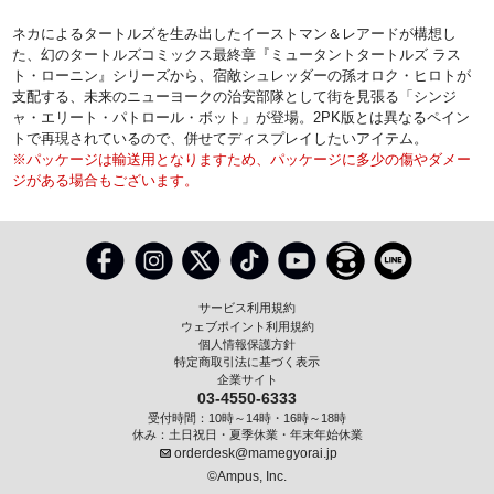
ネカによるタートルズを生み出したイーストマン＆レアードが構想し
た、幻のタートルズコミックス最終章『ミュータントタートルズ ラス
ト・ローニン』シリーズから、宿敵シュレッダーの孫オロク・ヒロトが
支配する、未来のニューヨークの治安部隊として街を見張る「シンジ
ャ・エリート・パトロール・ボット」が登場。2PK版とは異なるペイン
トで再現されているので、併せてディスプレイしたいアイテム。
※パッケージは輸送用となりますため、パッケージに多少の傷やダメー
ジがある場合もございます。
サービス利用規約
ウェブポイント利用規約
個人情報保護方針
特定商取引法に基づく表示
企業サイト
03-4550-6333
受付時間：10時～14時・16時～18時
休み：土日祝日・夏季休業・年末年始休業
orderdesk@mamegyorai.jp
©Ampus, Inc.