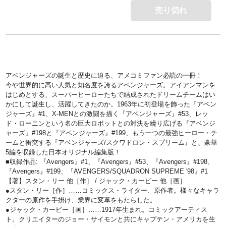
売り切れ
アベンジャーズの誕生と歴史に迫る、アメコミファン必読の一冊！
今や世界的に高い人気と知名度を誇るアベンジャーズ。アイアンマンを
はじめとする、スーパーヒーローたちで結成されたドリームチームはい
かにして誕生し、活躍してきたのか。1963年に初登場を飾った『アベン
ジャーズ』#1、X-MENとの激闘を描く『アベンジャーズ』#53、レッ
ド・ローニンという名の巨大ロボットとの対決を繰り広げる『アベンジ
ャーズ』#198と『アベンジャーズ』#199、もう一つの最強ヒーロー・チ
ームと衝突する『アベンジャーズ/スクワドロン・スプリーム』と、豪華
5編を収録した日本オリジナル編集版！
■収録作品: 『Avengers』#1、『Avengers』#53、『Avengers』#198、
『Avengers』#199、『AVENGERS/SQUADRON SUPREME '98』#1
【著】スタン・リー 他［作］ / ジャック・カービー 他［画］
●スタン・リー［作］……コミックス・ライター、原作者。様々なキャラ
クターの原作を手掛け、業界に変革をもたらした。
●ジャック・カービー［画］……1917年生まれ。コミックアーティス
ト。クリエイターのジョー・サイモンと共にキャプテン・アメリカを生