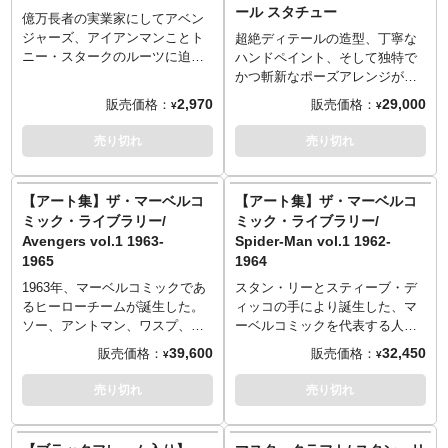
ール スタチュー
SUPREME '98』#1
億万長者の実業家にしてアベン
には御大のサインがデザインさ
が途絶え、そのまま音信不通に
【著】スタン・リー 他［作］ /
ジャーズ、アイアンマンことト
れたスタン・リーコレクション
なってしまう。A.I.化したことで
超絶ディテールの造型、丁寧な
ジャック・カービー 他［画］
ニー・スタークのルーツに迫る6
にぜひ加えたいアイテムです！
肉体という枷から解き放たれた
ハンドペイント、そして独特で
●スタン・リー［作］……コミッ
エピソードを収録！
※パッケージは輸送用の保護材
天才トニーの頭脳は、一体どこ
かつ斬新なポーズアレンジが魅
クス・ライター、原作者。様々
1963年、東西冷戦のさなか、ア
となりますため、多少の傷やダ
へ向かい、何をしようとしてい
力のブラジル発メーカー「アイ
2,970
29,000
販売価格：
販売価格：
¥
¥
なキャラクターの原作を手掛
イアンマンは反共の戦士として
メージがある場合もございま
るのか？そして、メンターを失
アンスタジオ」。そのアイアン
け、業界に変革をもたらした。
誕生した。その正体は、天才的
す。そのためパッケージの交換
ったアイアンハートがとった行
スタジオの1/10スケールシリー
売り切れ
売り切れ
●ジャック・カービー［画］……
発明家にして億万長者のプレイ
対応は承ることが出来かねます
動とは！？アイアンマンの壮大
ズ「アートスケール」に、レジ
1917年生まれ。コミックアーテ
ボーイ、トニー・スターク。全
のでご了承ください。
な物語は、クライマックスに向
ェンダリー・イヤーズ版スタ
ィスト。クリエイターのジョ
てを手にした成功者のスターク
※この商品は入荷数の減数など
けて加速していく！
ン・リーが登場です。彼の生誕
【アート集】ザ・マーベルコ
【アート集】ザ・マーベルコ
ー・サイモンと共にキャプテ
だったが、その道のりは、現実
によりご予約をキャンセル頂く
■収録作品: 『INVINCIBLE IRON
100周年を記念し、全高約21セ
ミック・ライブラリー/
ミック・ライブラリー/
ン・アメリカを生み出す。
のアメリカ同様、波乱と盛衰に
場合や、分納での入荷となる場
MAN』 #593-600
ンチ、1/10スケールのスタチュ
Avengers vol.1 1963-
Spider-Man vol.1 1962-
満ちていたのである。今や誰も
合がございます。
【著】ブライアン・マイケル・
ーとして立体化。細部に至るま
1965
1964
が知る人気ヒーローとなったア
ベンディス［作］ / ステファ
で精巧に造形、ハンドペイント
イアンマンは、如何にして誕生
ノ・カセッリ 他［画］
による丁寧塗装と、こだわり抜
1963年、マーベルコミックであ
スタン・リーとスティーブ・デ
し、成長してきたのか。オリジ
●ブライアン・マイケル・ベンデ
いた仕上がりに。
るヒーローチームが誕生した。
ィッコの手により誕生した、マ
ンストーリー「テールズ・オ
ィス［作］……『アルティメッ
ソー、アントマン、ワスプ、ハ
ーベルコミックを代表する人気
ブ・サスペンス」（1963年3
ト・スパイダーマン』『ニュ
ルク、そしてアイアンマンが参
キャラクターの一人、「親愛な
39,600
32,450
販売価格：
販売価格：
¥
¥
月）を含む6エピソードで振り返
ー・アベンジャーズ』『シーク
加したそのチーム名は「アベン
る隣人」スパイダーマン。その
る。
レット・ウォーズ』などの人気
ジャーズ」。1963年から刊行さ
誕生は約60年前、1962年にも遡
売り切れ
売り切れ
■収録作品: 「Tales of Suspence
タイトルを手がける売れっ子ラ
れた『Avengers』を#1～#20ま
ります。『Amazing Fantasy
#39」「Tales of Suspence
イター。
で収録予定となった、タッシェ
#15』にてファーストアピアラン
#48」「Iron Man #128」「Iron
●ステファノ・カセッリ［画］
ン刊「ザ・マーベルコミック・
ス（初登場）したスパイディ、