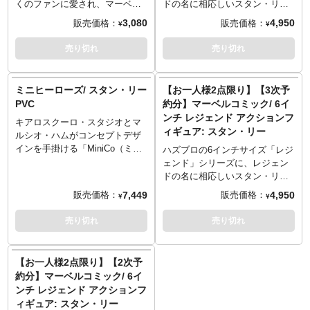
■お客様都合による本商品の返
ません。
ら、機能もクラシック。バッテ
くのファンに愛され、マーベル
ドの名に相応しいスタン・リー
品・キャンセルは一切受付でき
クオリティコントロールなどの
リーやネット回線などもなにも
の"顔"として活躍する、アメコ
がラインナップ！「THE MAN」
3,080
4,950
販売価格：
販売価格：
¥
¥
ません。
ため製作数を限定し、貴重なコ
必要ありません。そのまま使え
ミ史を語る上で欠かせないスパ
ことスタン・リーをお手軽なア
■スマートフォンでご予約の場合
レクターアイテムとして知られ
ます。赤ちゃんからの英才教育
イダーマンやX-MENをはじめ数
クションフィギュアとして遊べ
売り切れ
売り切れ
はご予約後に別途内金のご案内
るサイドショーのアートプリン
（アメコミ脳）にも、ちょっと
多くのヒーローを生み出したレ
るなんて…そこにあるのは
メールをお送りします。
トシリーズ。今まであまり正式
した大人のお遊びにも、いつも
ジェンドクリエーター、スタ
「夢」と「EXCELSIOR」。ラ
流通しなかったこのアートプリ
どこでもスタン・リー印。
ン・リー。そんなスタン・リー
インナップだけでもこの上ない
ミニヒーローズ/ スタン・リー
【お一人様2点限り】【3次予
ントが、サイドショーの協力に
が70年代のキャラクターフィギ
喜びだったところ、その全身で
PVC
約分】マーベルコミック/ 6イ
よりここ日本で待望の取り扱い
…なーんて紹介してたら、ペン
ュア創世記を支え、未だ世界的
遊べる「アクションフィギュ
ンチ レジェンド アクションフ
スタートとなりました。
を使うタイプではないようで
キアロスクーロ・スタジオとマ
にコレクターが数多く存在す
ア」としても最高の出来。アク
ィギュア: スタン・リー
す。メーカーが公開していた使
ルシオ・ハムがコンセプトデザ
る、アメトイ史を語る上で欠か
セサリーもファンならニヤリと
限定数: 750
用動画（下部にあります）を見
インを手掛ける「MiniCo（ミニ
せないトイメーカー、メゴ社と
してしまうセレクト。映画『ア
ハズブロの6インチサイズ「レジ
サイズ: 457.2mm x 609.6mm
ると「あれ…思ってたのとちょ
コ）」。約3頭身の全高約13セン
夢のタッグがまさか現実に！フ
ベンジャーズ』でのカメオ出演
ェンド」シリーズに、レジェン
おすすめフレームサイズ:
っと違うぞ…」となりましたの
チのボディに、デザインなどは
ァンとしては、この伝説のフィ
時にしていたチェスをイメージ
ドの名に相応しいスタン・リー
558.8mm x 723.9mm
で補足。脳トレ系かもしれませ
出典から極力そのままにし、か
ギュアは入手必須です。（メゴ
したチェスボード、そして「キ
がラインナップ！「THE MAN」
7,449
4,950
販売価格：
販売価格：
¥
¥
ん。これは…使いきれるのか、
つデフォルメアレンジでフィギ
社を知りたい方はNetflix『ボク
ャップ」ことキャプテン・アメ
ことスタン・リーをお手軽なア
私に。
ュアに落とし込みした斬新スタ
らを作ったオモチャたち』をチ
リカが使うヴィブラニウムシー
クションフィギュアとして遊べ
売り切れ
売り切れ
イル。ほかのデフォルメフィギ
ェックしてみよう！）
ルドも付属！もちろんヴィブラ
るなんて…そこにあるのは
ュアとは一線を画す、リアルと
ニウム製ではありません、あし
「夢」と「EXCELSIOR」。
のバランス感は絶妙です！新作
からず。しかも自分でサインま
※この商品は入荷数の減数など
【お一人様2点限り】【2次予
としてラインナップしたのは、
で入れてしまうところがスタ
によりご予約をキャンセル頂く
約分】マーベルコミック/ 6イ
マーベルコミックの人気キャラ
ン・リーらしさ爆発。
場合や、分納での入荷となる場
ンチ レジェンド アクションフ
クターを数多く誕生させたアー
合がございます。
ィギュア: スタン・リー
ティスト、「THE MAN」ことス
※ハズブロのレジェンド「スタ