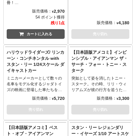
化として根付いている首振りフ
冊！
ィギュア「ボブルヘッド」。そ
今や世界的に高い人気と知名度
2,970
販売価格：
¥
のボブルヘッドを手掛けるメー
を誇るアベンジャーズ。アイア
54 ポイント獲得
カーのひとつ「ロイヤルボブル
ンマンをはじめとする、スーパ
4,180
販売価格：
残り1点
¥
ズ」から久々の新作発表となり
ーヒーローたちで結成されたド
ました！全高約20センチのレジ
リームチームはいかにして誕生
カートに入れる
売り切れ
ン製のボディは、デフォルメさ
し、活躍してきたのか。1963年
れながらもしっかりとキャラの
に初登場を飾った『アベンジャ
特徴をとらえた造型に。
ーズ』#1、X-MENとの激闘を描
ハリウッドライダーズ/ リンカ
【日本語版アメコミ】インビ
伝説のクリエイター、スタン・
く『アベンジャーズ』#53、レッ
ーン・コンチネンタル with
ンシブル・アイアンマン ザ・
リーが参戦！おなじみのグリー
ド・ローニンという名の巨大ロ
スタン・リー 1/24スケール ダ
サーチ・フォー・トニー・ス
ンのセーターにあのポーズ、鉄
ボットとの対決を繰り広げる
イキャストカー
ターク
板すぎて最高！
『アベンジャーズ』#198と『ア
※入荷数の減数などによりご予
ベンジャーズ』#199、もう一つ
ミニカーメーカーとして数々の
突如として姿を消したトニー・
約をキャンセル頂く場合や、分
の最強ヒーロー・チームと衝突
名車をモデル化するジャダトイ
スターク。その時、リリ・ウィ
納での入荷となる場合がござい
する『アベンジャーズ/スクワド
ズの映画に登場した車たちをミ
リアムズが彼の行方を追うため
ます。またパッケージは輸送用
ロン・スプリーム』と、豪華5編
ニチュアモデル化する「ハリウ
にとった行動とは！？
5,720
3,300
販売価格：
販売価格：
¥
¥
となりますため、パッケージに
を収録した日本オリジナル編集
ッドライダーズ」シリーズ。劇
肉体が昏睡状態に陥り、精神と
多少の傷やダメージがある場合
版！
中車という訳ではないですが、
頭脳をA.I.化した「アイアンマ
売り切れ
売り切れ
もございます。
■収録作品: 『Avengers』#1、
なんとマーベルの父、スタン・
ン」ことトニー・スターク。若
『Avengers』#53、
リーがまさかのラインナップ。
きスーパーヒーロー、アイアン
『Avengers』#198、
スタン・リーをイメージしたカ
ハート（リリ・ウィリアムズ）
【日本語版アメコミ】ベス
スタン・リー レジェンダリ
『Avengers』#199、
ラーで彩られた高級外車リンカ
の指導者として活動していたト
ト・オブ・アイアンマン
ー・イヤーズ 1/10 アートスケ
『AVENGERS/SQUADRON
ーン・コンチネンタル。サイド
ニーだったが、突如として通信