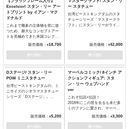
【ブラックフレーム入り】
マスタークラフト/ スタン・リ
Man #170」「Iron Man #225」
……『アベンジャーズ・イニシ
ライブラリー Avengers
その最初期の21エピソードを収
Excelsior! スタン・リー アー
ー スタチュー
「Iron Man #305」
アティブ』『シークレット・ウ
vol.1」。厳重に保管されたオリ
録したアート集「The Marvel
トプリント by イアン・マク
【著】スタン・リー 他［作］ /
ォリアーズ』『アベンジャー
台湾ビーストキングダムのスタ
ジナルをマーベルとの協力によ
Comics Library」が独タッシェ
ドナルド
スティーブ・ディッコ 他［画］
ズ』などのマーベルタイトルを
チューシリーズ「マスタークラ
り撮影し、さらにデジタルリマ
ンからリリースされます。細心
●スタン・リー［作］……コミッ
多く手がけるアーティスト。
フト」にスタン・リーがライン
スターされ現代に蘇ります。あ
の注意を払って撮影され製本さ
これまで幾多の立体物を世に放
クス・ライター、原作者。様々
●アレックス・マリーブ他……ブ
ナップです。数々の「マーベ
のケヴィン・ファイギが序文を
れた今回のアート集、最初期の
つため、膨大なコンセプトアー
なキャラクターの原作を手掛
ルガリア出身のアーティスト。
ル」キャラクターの創造と、映
担当、アイズナー賞の受賞歴の
エピソードをその手でめくり、
トを見極めてきた米国コレクテ
け、業界に変革をもたらした。
マーベルでは『デアデビル』を
画のカメオ出演でファンに愛さ
あるカート・ビュシークが手掛
その目で見ることが出来る幸
ィブルメーカーのサイドショウ
18,700
42,000
販売価格：
販売価格：
¥
¥
●スティーブ・ディッコ［作］
はじめ、多くの人気作品を手が
れたレジェンド的存在の御大、
け、オリジナルのアートから本
せ。「MARVEL」コレクション
が、個性豊かなアーティストた
……コミックス・アーティス
けている。
ソファに足を組んで腰掛けた姿
来目にする機会のない写真た
アイテムの歴史の中でも、「オ
ちとコラボレーションし生み出
売り切れ
売り切れ
ト、ライター。マーベル・コミ
を、全高約33センチでスタチュ
ち、そしてインタビューなども
リジナル以外」では特に手にし
された珠玉のアートプリントた
ックスではスタン・リーと共に
ー化。おなじみの笑顔を浮かべ
掲載。
て欲しいものとなりました。
ち。
様々なキャラクターを生み出
た頭部、セーターにパンツとい
※全て英語表記となります
※全て英語表記となります
好きなキャラクターがアーティ
Dステージ/ スタン・リー
マーベルコミック/ 8インチ ア
し、作画を担当した。
う「いつもの」スタイル、背面
※この商品は入荷数の減数など
※この商品は入荷数の減数など
スティックに彩る極上空間にお
POW ミニスタチュー
クションフィギュア: スタ
に「THE KING OF CAMEOS」
によりご予約をキャンセル頂く
によりご予約をキャンセル頂く
部屋をカスタムしたい！でも良
ン・リー ウェブハンド
の文字が入ったソファなど、細
場合や、分納での入荷となる場
場合や、分納での入荷となる場
台湾ビーストキングダムの、ミ
いフレームが中々無い…。そん
ver
部に至るまで精巧に造形されま
合がございます。
合がございます。
ニサイズのジオラマスタチュー
なお悩みを解消すべく、フレー
した。ソファ台座はにはメタル
シリーズ「Dステージ」。
ムにセットした状態でアートプ
これぞ伝説×伝説！
製のネームプレートも。
「MARVEL」史を彩る数々のキ
リントをお届けいたします！そ
2018年にこの世を去るも未だ多
ャラクターの創造と、映画のカ
して今回、届いたらすぐ簡単に
くのファンに愛され、マーベル
メオ出演でファンに愛されたレ
お部屋に飾れる様に"フレームの
の"顔"として活躍する、アメコ
5,200
3,300
販売価格：
販売価格：
¥
¥
ジェンド的存在スタン・リーが
軽さ"にもコダワリました！軽い
ミ史を語る上で欠かせないスパ
ラインナップです！足元に本や
事でプッシュピン式フックや粘
イダーマンやX-MENをはじめ数
売り切れ
売り切れ