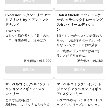
売り切れ
売り切れ
ログもチェックしてみてくださ
めポーズが演出できる腕パーツ
はカートゥーン調のタッチで、
形となっている、スタン・リー
のマーベル・キャラクターの創
い！: 「
新生活がより鮮やかにフ
などが差し替え用パーツとして
コミックのページの中から飛び
がラインナップ！ 数々のマーベ
造と、映画のカメオ出演でファ
レッシュに！？今、オススメし
付属。スパイダーマンやキャプ
出てきたかのようにデザインさ
ル・キャラクターの創造と、映
ンに愛されたレジェンド的存
Excelsior! スタン・リー アー
Etch A Sketch エッチアスケ
たいアートプリント。
」
テン・アメリカなど、彼が創作
れました。
画のカメオ出演でファンに愛さ
在、スタン・リーを、1/10スケ
トプリント by イアン・マク
ッチ/ クラシックドローイング
に携わってきたキャラクターた
れたレジェンド的存在、スタ
ールのスタチューとして立体
ドナルド
スタン・リー エディショ
ちのアイコン、そしてスタン・
ン・リーを、1/10スケールのス
化。おなじみのスマイルを浮か
ン
リーのサイン入りプレートを装
タチューとして立体化。おなじ
べたヘッドや、白いシャツとベ
“Excelsior!”
飾した、歴史を感じさせる台座
みのスマイルを浮かべたヘッド
ージュのパンツ、木箱に片足を
コミック原作者として数々のヒ
1歳くらいの赤ちゃんの定番おも
も見どころ。
や、白いシャツとベージュのパ
乗せたポージングなど、細部に
ーローを生み出し、近年はカメ
ちゃ、「お絵描きボード」。特
～ご注意事項～以下ご了承の上
ンツ、木箱に片足を乗せたポー
至るまで精巧に再現。すべてハ
オ出演で映画に「出たがり」す
殊なペンでボードにお絵描き、
ご予約をお願いいたします～
ジングなど、細部に至るまで精
ンドペイントによって塗装が施
る。稀代のコミックアーティス
ボタンひとつでサッと消せる便
※ご利用のブラウザでは再生す
■発売時期につきましては予定と
巧に再現。すべてハンドペイン
されている。台座は、彼のコラ
ト、「THE MAN」スタン・リー
利なやつです。そんなお絵描き
ることができません。
なりますため、大幅に遅れや前
トによって塗装が施されてい
ム「ソープボックス」にちなん
御大。彼は常々「Excelsior!（向
ボードを「Etch A Sketch エッ
13,200
4,180
販売価格：
販売価格：
¥
¥
倒しとなる場合もございます。
る。台座は、マーベル・ロゴ入
だ木箱が造形されているぞ。
上せよ）」と口にし、私たちに
チアスケッチ」というシリーズ
■ご予約いただいた時点で、商品
りの箱や、X-MENのシンボル入
元気な姿を見せてくれていまし
で展開するスピンマスターから
売り切れ
売り切れ
代金のうち「\20,000」を内金と
り木箱、アイアンマンのヘルメ
た。その彼がこの世を去って早2
衝撃のアイテムが！なんとスタ
してお支払いをお願いします
ット、ソーのハンマー、キャプ
年。イアン・マクドナルドの手
ン・リー御大をイメージしたフ
（内金確認をもってご予約受付
テン・アメリカのシールド、さ
によりアートプリントとなり、
レームのお絵描きボードなんで
マーベルコミック/ 8インチ ア
マーベルコミック/ 6インチ レ
とさせていただきます）。
らにスタン・リーのサイン入り
アイアンマンよろしくのポーズ
す。クラシカルで、アメコミと
クションフィギュア: スタ
ジェンド アクションフィギュ
■残りの商品代金につきましては
プレートが造形された、ボリュ
で「Excelsior!」と私たちを鼓舞
いうよりもアニメ調な「出たが
ン・リー
ア: スタン・リー
入荷後に支払いいただきます。
ームある仕上がりとなっている
してくれます。
りおじいちゃん（カメオキン
■商品入荷のご案内後に通常どお
ぞ！
※こちらの商品はプリントのみ
グ）」が創作意欲をかき立て
これぞ伝説×伝説！
ハズブロの6インチサイズ「レジ
り配送指示をお願いします。
となります。フレームは付属し
る！？イラストもクラシックな
2018年にこの世を去るも未だ多
ェンド」シリーズに、レジェン