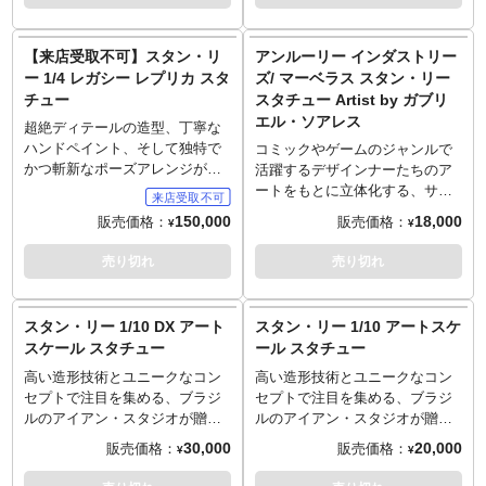
タイプライターが置かれ、ディ
着式フックなどでも掛けられま
多くのヒーローを生み出したレ
レクターズチェアに腰掛けた姿
す。
ジェンドクリエーター、スタ
を、ポップにデフォルメされた
こちらのアートはイアン・マク
ン・リー。そんなスタン・リー
【来店受取不可】スタン・リ
アンルーリー インダストリー
姿を全高約16センチで再現。台
ドナルドの手により、アイアン
が70年代のキャラクターフィギ
ー 1/4 レガシー レプリカ スタ
ズ/ マーベラス スタン・リー
座には彼が設立した「POW！
マンよろしくなヒーロポーズで
ュア創世記を支え、未だ世界的
チュー
スタチュー Artist by ガブリ
Entertainment」のロゴが！
「Excelsior!」と私たちを鼓舞し
にコレクターが数多く存在す
エル・ソアレス
てくれる様なレジェンドをいつ
る、アメトイ史を語る上で欠か
超絶ディテールの造型、丁寧な
でも感じられる作品です。稀代
せないトイメーカー、メゴ社と
ハンドペイント、そして独特で
コミックやゲームのジャンルで
のコミックアーティスト、
夢のタッグがまさか現実に！フ
かつ斬新なポーズアレンジが魅
活躍するデザインナーたちのア
「THE MAN」スタン・リー御大
ァンとしては、この伝説のフィ
力のブラジル発メーカー「アイ
ートをもとに立体化する、サイ
を貴方のお部屋にお招きしてみ
ギュアは入手必須です。（メゴ
アンスタジオ」。そのアイアン
ドショーの「アンルーリー・イ
150,000
18,000
販売価格：
販売価格：
¥
¥
てはいかがでしょうか？
社を知りたい方はNetflix『ボク
スタジオが展開する1/4スケール
ンダストリーズ」。ユニークで
※お届けまでに1週間前後お時間
らを作ったオモチャたち』をチ
の「レガシーレプリカ」シリー
アンルーリー（型破り）。重量
売り切れ
売り切れ
をいただく場合がございます。
ェックしてみよう！）
ズに、数々のマーベルキャラの
感とユーモアたっぷり、そして
限定生産数（アートプリント）:
創造、映画のカメオ出演でファ
特徴的なタッチを見事に再現し
750（デジタルサイン&ナンバリ
ンに愛されたレジェンド「スタ
た造型で展開。ビニールフィギ
スタン・リー 1/10 DX アート
スタン・リー 1/10 アートスケ
ング入り）
ン・リー」がラインナップ。1/4
ュアならではの味のある質感
スケール スタチュー
ール スタチュー
アートプリントサイズ:
スケールのスタチューとしてフ
も、そのフォルムとの相性はバ
457.2mm x 609.6mm / 18 x 24”
ィギュア化となった今回、サイ
ッチリです。コンセプトアート
高い造形技術とユニークなコン
高い造形技術とユニークなコン
フレームサイズ：横55.6cm×縦
ズは大迫力の全高約60センチ。
や3Dモデリングなどを手がけ、
セプトで注目を集める、ブラジ
セプトで注目を集める、ブラジ
76.9cm×厚さ1.6cm
シャツとパンツ、スニーカー、
映像や造形の分野で活躍するデ
ルのアイアン・スタジオが贈る
ルのアイアン・スタジオが贈る
重量：約970g
腕時計や指輪など、細部に至る
ザイナーのガブリエル・ソアレ
1/10スケールのスタチューシリ
1/10スケールのスタチューシリ
30,000
20,000
販売価格：
販売価格：
¥
¥
まで精巧に再現。にこやかに笑
スによる「マーベラス」スタ
ーズ「デラックス・アートスケ
ーズ「アートスケール」。スタ
■アートプリントについては豆ブ
う頭部と、スパイダーマンの決
ン・リーがラインナップ！今回
ール」。台座がデラックスな造
ン・リーがラインナップ！ 数々