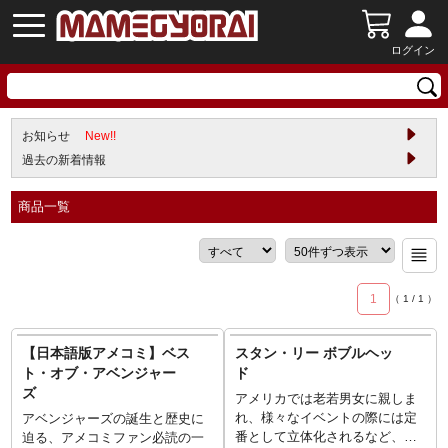
ログイン
お知らせ
New!!
過去の新着情報
商品一覧
1
（
1
/
1
）
【日本語版アメコミ】ベス
スタン・リー ボブルヘッ
ト・オブ・アベンジャー
ド
ズ
アメリカでは老若男女に親しま
れ、様々なイベントの際には定
アベンジャーズの誕生と歴史に
番として立体化されるなど、文
迫る、アメコミファン必読の一