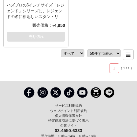
タン・リー御大。MCUではカメ
ン・リー」商品は、（1次、2次
ハズブロの6インチサイズ「レジ
オ出演を続けていたスタン・リ
などトータルで）お一人様2点ま
ェンド」シリーズに、レジェン
ー、ディレクターズチェアに腰
でのご予約・注文とさせていた
ドの名に相応しいスタン・リー
掛け、その出番を待っているか
だきます。お一人様で複数のご
がラインナップ！「THE MAN」
4,950
販売価格：
¥
のような姿を再現しました。ゴ
予約、同住所でのご予約・注文
ことスタン・リーをお手軽なア
ールドカラーでピッカピカのメ
が確認されましたらキャンセル
クションフィギュアとして遊べ
売り切れ
ガネフレームの奥の瞳は、優し
とさせていただきますのでご注
るなんて…そこにあるのは
そうで、創作意欲に駆り立てら
意ください。
「夢」と「EXCELSIOR」。
れているような生き生きとした
※この商品は入荷数の減数など
ものに！
によりご予約をキャンセル頂く
場合や、分納での入荷となる場
1
（
1
/
1
）
合がございます。
※ハズブロのレジェンド「スタ
ン・リー」商品は、（1次、2次
などトータルで）お一人様2点ま
でのご予約・注文とさせていた
だきます。お一人様で複数のご
予約、同住所でのご予約・注文
サービス利用規約
が確認されましたらキャンセル
ウェブポイント利用規約
とさせていただきますのでご注
個人情報保護方針
特定商取引法に基づく表示
意ください。
企業サイト
03-4550-6333
受付時間：10時～14時・16時～18時