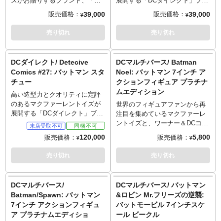
ズがお贈りするブランド、「DC
展開する「DCダイレクト」ブラ
ダイレクト」。さまざまなコミ
ンド。さまざまなコミック・ア
39,000
39,000
販売価格：
販売価格：
¥
¥
ック・アーティストが描いたス
ーティストが描いたジョーカー
ーパーマンをスタチュー化する
をスタチュー化する「ジョーカ
売り切れ
売り切れ
「スーパーマン：レッド＆ブル
ー：パープル・クレイズ」シリ
ー」シリーズより、
ーズより、美麗アートで一躍人
「Doomsday Clock」などDCで
気アーティストの一人となり、
DCダイレクト/ Detecive
DCマルチバース/ Batman
も多くの作品に関わってきた、
数々のカバーアートを手掛けて
Comics #27: バットマン スタ
Noel: バットマン 7インチ ア
ゲイリー・フランクが描いたス
きた"Artgerm"こと、スタンリ
チュー
クションフィギュア プラチナ
ーパーマンが1/10スケールのス
ー・ラウの描いたジョーカーの
ムエディション
タチューとなって登場！アーテ
新たな相棒パンチラインが1/10
高い造型力とクオリティに定評
ィストの特徴的なタッチを忠実
スケールのスタチューとなって
のあるマクファーレントイズが
世界のフィギュアファンから再
に再現し、台座にはスーパーマ
登場！アーティストの特徴的な
展開する「DCダイレクト」ブラ
注目を集めているマクファーレ
ンのロゴがデザインされた仕様
タッチを忠実に再現し、台座に
ンド。もはや伝説的とも言える
ントイズと、ワーナー＆DCコミ
に。
はジョーカーのロゴがデザイン
バットマン初登場回となる
ックスが強力タッグで展開する
120,000
5,800
販売価格：
販売価格：
¥
¥
された仕様に。
「Detecive Comics #27」のカバ
７インチフィギュアシリーズ
ーアートをスタチューで表現。
「DCマルチバース」。
売り切れ
売り切れ
記念すべきコミックスを360°堪
コミック『Batman Noel 』より
能できるファンにはたまらない
バットマンがプラチナムエディ
アイテム。バットマンのマーク
ションでラインナップ！全高約
DCマルチバース/
DCマルチバース/ バットマン
の形にデザインされた台座には
18センチ、約22箇所可動でアク
Batman/Spawn: バットマン
&ロビン Mr.フリーズの逆襲:
「Detecive Comics」のロゴもデ
ションフィギュア化され、造形
7インチ アクションフィギュ
バットモービル 7インチスケ
ザイン。
や質感にこだわり、細部に至る
ア プラチナムエディショ
ール ビークル
まで再現。クリスマスプレゼン