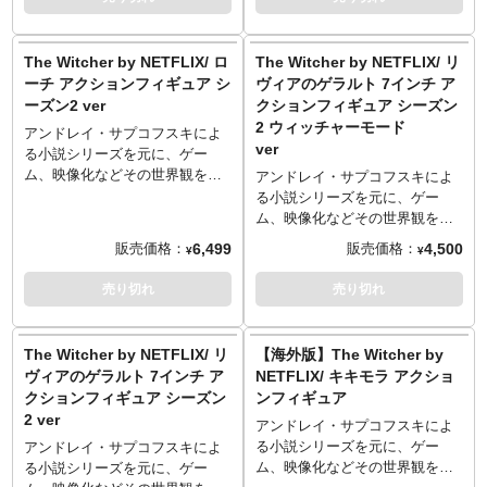
やダメージがある場合もござい
のではないでしょうか…なはず
のではないでしょうか。
などと勝手にイメージする妄想
ンセルは承ることはできませ
ます。
が、今回はオリジナルではなく
はかどる生物。神性みも感じる
ん。
映画からのピックアップ！ライ
ドラゴンたちを、オリジナルな
アンドレイ・サプコフスキによ
The Witcher by NETFLIX/ ロ
The Witcher by NETFLIX/ リ
ンナップしたのは『ホビット 竜
設定とカラーリング、大胆な構
る小説シリーズを元に、ゲー
ーチ アクションフィギュア シ
ヴィアのゲラルト 7インチ ア
に奪われた王国』に登場したス
図、裏打ちされた造型、そんな
ム、映像化などその世界観を広
ーズン2 ver
クションフィギュア シーズン
マウグ（声ベネディクト・カン
技術を惜しみなく投入されての
げる『ウィッチャー』。今回マ
2 ウィッチャーモード
バーバッチ）。
PVCスタチュー化は、このキャ
クファーレントイズからリリー
アンドレイ・サプコフスキによ
ver
※この商品は入荷数の減数など
ラクターフィギュアがメインと
スされるのはNetflixにて制作さ
る小説シリーズを元に、ゲー
によりご予約をキャンセル頂く
も言えるフィギュア業界でも稀
れたオリジナルドラマ版です。
ム、映像化などその世界観を広
アンドレイ・サプコフスキによ
場合や、分納での入荷となる場
有な存在です。サンプル画像に
『ウィッチャー』シーズン2に登
げる『ウィッチャー』。今回マ
る小説シリーズを元に、ゲー
合がございます。またパッケー
トキメキを感じたならば、お部
場するゲラルトの愛馬「ロー
クファーレントイズからリリー
ム、映像化などその世界観を広
ジは輸送用パッケージとなりま
屋の主としてお招きしてもよい
チ」を、同じく7インチスケール
スされるのはNetflixにて制作さ
げる『ウィッチャー』。今回マ
6,499
4,500
販売価格：
販売価格：
¥
¥
すため、パッケージに多少の傷
のではないでしょうか。
で立体化。造形や質感にこだわ
れたオリジナルドラマ版です。
クファーレントイズからリリー
やダメージがある場合もござい
り、細部に至るまで再現。鞍に
『ウィッチャー』シーズン2に登
スされるのはNetflixにて制作さ
売り切れ
売り切れ
ます。
付いた鞘に収める事が出来る、
場するゲラルトの愛馬「ロー
れたオリジナルドラマ版です。
ゲラルトの剣も付属。
チ」を、同じく7インチスケール
『ウィッチャー』シーズン2に登
で立体化。造形や質感にこだわ
場する、ウィッチャーモードに
The Witcher by NETFLIX/ リ
【海外版】The Witcher by
り、細部に至るまで再現。鞍に
なったリヴィアのゲラルトを、
ヴィアのゲラルト 7インチ ア
NETFLIX/ キキモラ アクショ
付いた鞘に収める事が出来る、
全高約18センチ、約22箇所可動
クションフィギュア シーズン
ンフィギュア
ゲラルトの剣も付属。
で立体化。造形や質感にこだわ
2 ver
り、細部に至るまで再現。武器
アンドレイ・サプコフスキによ
として剣が付属。
る小説シリーズを元に、ゲー
アンドレイ・サプコフスキによ
ム、映像化などその世界観を広
る小説シリーズを元に、ゲー