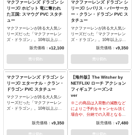
マクファーレンズ ドラゴン シ
マクファーレンズ ドラゴン シ
ドラゴンたちを、オリジナルな
リーズ/ ホビット 竜に奪われ
リーズ/ シバリス・バーサーカ
設定とカラーリング、大胆な構
た王国: スマウグ PVC スタチ
ー・クラン・ドラゴン PVC ス
図、裏打ちされた造型、そんな
ュー
タチュー
技術を惜しみなく投入されての
PVCスタチュー化は、このキャ
マクファーレンが誇る大人気シ
マクファーレンが誇る大人気シ
ラクターフィギュアがメインと
リーズだった「マクファーレン
リーズだった「マクファーレン
も言えるフィギュア業界でも稀
ズ・ドラゴン」。10年以上ぶり
ズ・ドラゴン」。10年以上ぶり
有な存在です。サンプル画像に
に大復活です！神代や神秘など
に大復活です！神代や神秘など
12,100
9,350
販売価格：
販売価格：
¥
¥
トキメキを感じたならば、お部
があふれかえるファンタジー世
があふれかえるファンタジー世
屋の主としてお招きしてもよい
界の住人「ドラゴン」。多数の
界の住人「ドラゴン」。多数の
売り切れ
売り切れ
のではないでしょうか…なはず
竜種が氾濫、そして群雄割拠…
竜種が氾濫、そして群雄割拠…
が、今回はオリジナルではなく
などと勝手にイメージする妄想
などと勝手にイメージする妄想
映画からのピックアップ！ライ
はかどる生物。神性みも感じる
はかどる生物。神性みも感じる
マクファーレンズ ドラゴン シ
【海外版】The Witcher by
ンナップしたのは『ハリー・ポ
ドラゴンたちを、オリジナルな
ドラゴンたちを、オリジナルな
リーズ/ エターナル・クラン・
NETFLIX/ ローチ アクション
ッターと炎のゴブレット』に登
設定とカラーリング、大胆な構
設定とカラーリング、大胆な構
ドラゴン PVC スタチュー
フィギュア シーズン2
場したハンガリーホーンテイル
図、裏打ちされた造型、そんな
図、裏打ちされた造型、そんな
ver
種のドラゴンです。
技術を惜しみなく投入されての
技術を惜しみなく投入されての
マクファーレンが誇る大人気シ
※この商品は入荷数の減数など
PVCスタチュー化は、このキャ
PVCスタチュー化は、このキャ
リーズだった「マクファーレン
※この商品は入荷数の減数など
によりご予約をキャンセル頂く
ラクターフィギュアがメインと
ラクターフィギュアがメインと
ズ・ドラゴン」。10年以上ぶり
によりご予約をキャンセル頂く
場合や、分納での入荷となる場
も言えるフィギュア業界でも稀
も言えるフィギュア業界でも稀
に大復活です！神代や神秘など
場合や、分納での入荷となる場
合がございます。またパッケー
有な存在です。サンプル画像に
有な存在です。サンプル画像に
があふれかえるファンタジー世
合がございます。
9,350
7,480
販売価格：
販売価格：
¥
¥
ジは輸送用パッケージとなりま
トキメキを感じたならば、お部
トキメキを感じたならば、お部
界の住人「ドラゴン」。多数の
※国内版とは入荷時期が異なっ
すため、パッケージに多少の傷
屋の主としてお招きしてもよい
屋の主としてお招きしてもよい
竜種が氾濫、そして群雄割拠…
ています。
入荷遅れなどでキャ
売り切れ
売り切れ