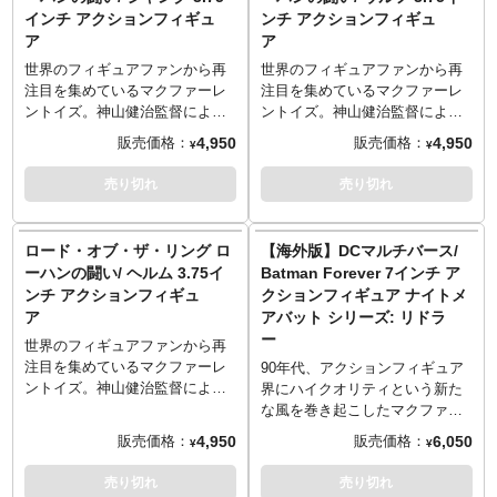
用ヘッドと、豊富な差し替え用
フィギュア」仕様に！こちらは
インチ アクションフィギュ
ンチ アクションフィギュ
ハンドパーツが付属。透明な台
主人公のローハンの王女「ヘ
ア
ア
座は、空中に浮遊した状態を再
ラ」が3.75インチのアクション
現可能。
フィギュアとなって登場。アク
世界のフィギュアファンから再
世界のフィギュアファンから再
セサリーパーツの剣が付属。ま
注目を集めているマクファーレ
注目を集めているマクファーレ
た、「スノートロル」の腹部パ
ントイズ。神山健治監督による
ントイズ。神山健治監督による
ーツが付属、同シリーズの「ヘ
新しい「LOTR」、12月公開予
新しい「LOTR」、12月公開予
4,950
4,950
販売価格：
販売価格：
¥
¥
ルム」「シャンク」「ウルフ」
定のアニメーション映画『ロー
定のアニメーション映画『ロー
に付属されたパーツを組み合わ
ド・オブ・ザ・リング ローハン
ド・オブ・ザ・リング ローハン
売り切れ
売り切れ
せると「スノートロル」が完成
の戦い』。公開にさきがけ、マ
の戦い』。公開にさきがけ、マ
します。
クファーレントイズが3.75イン
クファーレントイズが3.75イン
※入荷数の減数などによりご予
チシリーズで大展開スタートで
チシリーズで大展開スタートで
ロード・オブ・ザ・リング ロ
【海外版】DCマルチバース/
約をキャンセル頂く場合や、分
す。初回からまさかの「ビルド
す。初回からまさかの「ビルド
ーハンの闘い/ ヘルム 3.75イ
Batman Forever 7インチ ア
納での入荷となる場合がござい
フィギュア」仕様に！こちらは
フィギュア」仕様に！こちらは
ンチ アクションフィギュ
クションフィギュア ナイトメ
ます。またパッケージは輸送用
凶暴なオークの「シャンク」が
ローハン（別称マーク）の王位
ア
アバット シリーズ: リドラ
となりますため、パッケージに
3.75インチのアクションフィギ
僭称者「ウルフ」が3.75インチ
ー
多少の傷やダメージがある場合
ュアとなって登場。アクセサリ
のアクションフィギュアとなっ
世界のフィギュアファンから再
もございます。
ーパーツの斧（ギムリ）が付
て登場。アクセサリーパーツの
注目を集めているマクファーレ
90年代、アクションフィギュア
属。また、「スノートロル」の
剣が付属。また、「スノートロ
ントイズ。神山健治監督による
界にハイクオリティという新た
下半身パーツが付属、同シリー
ル」の両腕パーツが付属、同シ
新しい「LOTR」、12月公開予
な風を巻き起こしたマクファー
ズの「ヘルム」「ウルフ」「ヘ
リーズの「ヘルム」「シャン
定のアニメーション映画『ロー
レントイズとDCキャラクターた
4,950
6,050
販売価格：
販売価格：
¥
¥
ラ」に付属されたパーツを組み
ク」「ヘラ」に付属されたパー
ド・オブ・ザ・リング ローハン
ちが手を組み始動した新シリー
合わせると「スノートロル」が
ツを組み合わせると「スノート
の戦い』。公開にさきがけ、マ
ズ「DCマルチバース」。
売り切れ
売り切れ
完成します。
ロル」が完成します。
クファーレントイズが3.75イン
1995年にジョエル・シュマッカ