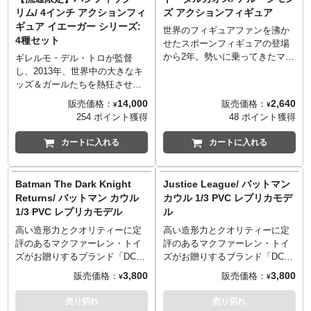
レクションするも良しなアイテ
体。全高約10センチとコレクシ
リム/ 4インチ アクションフィ
ズ アクションフィギュア
ムです。
ョンしやすいサイズで、可動さ
ギュア イエーガー シリーズ:
世界のフィギュアファンを沸か
※付属のコミックは英語表記と
せて気軽に遊べるフィギュア
4種セット
せたスポーンフィギュアの登場
なります。
に！それぞれに組み立て式のミ
から2年。勢いに乗ってきたマク
※パッケージは輸送用となりま
ニジオラマ、ビークル2台、コミ
ギレルモ・デル・トロが監督
ファーレントイズが1996年リリ
すため、多少の傷やダメージが
ックが付属します。ミニジオラ
し、2013年、世界中の大きなキ
ースした『トータルカオス』よ
ある場合もございます。
マには分割ラインがあり、まさ
ッズ＆ガールたちを熱狂させた
りスポーンの主人公と同名のア
かの破壊再現も！？英語の原書
映画『パシフィック・リム』。
14,000
2,640
販売価格：
販売価格：
¥
¥
ル・シモンズを発掘。特殊部隊
コミック『Pacific Rim
そんなSF映画に一石を投じた作
254 ポイント獲得
48 ポイント獲得
感とモリモリの武器、そしてス
Aftermath / パシフィック・リム
品が、マクファーレントイズか
ポーン初期から中期くらいの存
アフターマス』も#1から#4まで
らこの2023年にアクションフィ
カートに入れる
カートに入れる
在感のあるパッケージにワクワ
が揃えることが出来るという激
ギュア化となりました！ライン
クしちゃいます。
アツ仕様！
ナップするのはジプシー・デン
※こちらは当時発売されたフィ
ジャー、チェルノ・アルファ、
Batman The Dark Knight
Justice League/ バットマン
ギュアとなりますので、経年劣
クリムゾン・タイフーン、スト
Returns/ バットマン カウル
カウル 1/3 PVC レプリカモデ
化やパッケージのダメージ等が
ライカー・エウレカの「イェー
1/3 PVC レプリカモデル
ル
ある場合がございます。ダメー
ガー」サイド4機。全高約10セン
ジ等での交換・返品は出来ませ
チとコレクションしやすいサイ
高い造形力とクオリティーに定
高い造形力とクオリティーに定
んのでご了承の上お買い求めく
ズで、可動させて気軽に遊べる
評のあるマクファーレン・トイ
評のあるマクファーレン・トイ
ださい。
フィギュアに！組み立て式のミ
ズがお贈りするブランド「DCダ
ズがお贈りするブランド「DCダ
ニジオラマ、ビークル2台、コミ
イレクト」。『Batman The
イレクト」。『Justice
3,800
3,800
販売価格：
販売価格：
¥
¥
ックが付属します。ミニジオラ
Dark Knight Returns』版バット
League』版バットマンのバット
マには分割ラインがあり、まさ
マンのバットカウルが、PVC製
カウルが、PVC製レプリカとし
売り切れ
売り切れ
かの破壊再現も！？英語の原書
レプリカとして1/3スケール化で
て1/3スケール化です！このサイ