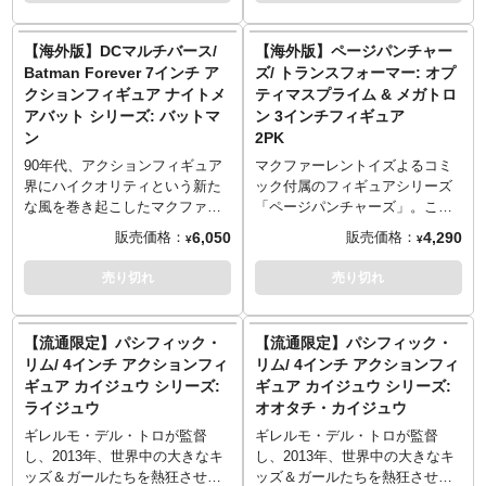
※入荷数の減数などによりご予
※入荷数の減数などによりご予
チシリーズで大展開スタートで
ー監督により製作された映画
約をキャンセル頂く場合や、分
約をキャンセル頂く場合や、分
す。初回からまさかの「ビルド
『Batman Forever』からのライ
【海外版】DCマルチバース/
【海外版】ページパンチャー
納での入荷となる場合がござい
納での入荷となる場合がござい
フィギュア」仕様に！こちらは
ンナップ！こちらはジム・キャ
Batman Forever 7インチ ア
ズ/ トランスフォーマー: オプ
ます。またパッケージは輸送用
ます。またパッケージは輸送用
追手王と呼ばれた「ヘルム」が
リー演じるリドラー。このシリ
クションフィギュア ナイトメ
ティマスプライム & メガトロ
となりますため、パッケージに
となりますため、パッケージに
3.75インチのアクションフィギ
ーズにラインナップするそれぞ
アバット シリーズ: バットマ
ン 3インチフィギュア
多少の傷やダメージがある場合
多少の傷やダメージがある場合
ュアとなって登場。アクセサリ
れのキャラ（全4種）に付属する
ン
2PK
もございます。
もございます。
ーパーツのハンマーが付属。ま
ビルドパーツを合体させること
た、「スノートロル」の頭部パ
で「ナイトメアバット」が完成
90年代、アクションフィギュア
マクファーレントイズよるコミ
ーツが付属、同シリーズの「ウ
します。
界にハイクオリティという新た
ック付属のフィギュアシリーズ
ルフ」「シャンク」「ヘラ」に
※パッケージは輸送用となりま
な風を巻き起こしたマクファー
「ページパンチャーズ」。こち
付属されたパーツを組み合わせ
すため、パッケージに多少の傷
レントイズとDCキャラクターた
らは「トランスフォーマー」よ
6,050
4,290
販売価格：
販売価格：
¥
¥
ると「スノートロル」が完成し
やダメージがある場合もござい
ちが手を組み始動した新シリー
り、オートボットの高貴なリー
ます。
ます。
ズ「DCマルチバース」。
ダー「オプティマスプライム」
売り切れ
売り切れ
※入荷数の減数などによりご予
マクファーレン・トイズ…言わ
1995年にジョエル・シュマッカ
とディセプティコンの無慈悲な
約をキャンセル頂く場合や、分
ずと知れたスポーンの作者であ
ー監督により製作された映画
リーダー「メガトロン」の
納での入荷となる場合がござい
り、現ギネス記録保持者でもあ
『Batman Forever』からのライ
2PK。双方のカバーアートが見
【流通限定】パシフィック・
【流通限定】パシフィック・
ます。またパッケージは輸送用
るトッド・マクファーレンによ
ンナップ！こちらはヴァル・キ
応えあるコミックスが各1冊付属
リム/ 4インチ アクションフィ
リム/ 4インチ アクションフィ
となりますため、パッケージに
り立ち上げられたフィギュアメ
ルマー演じるバットマン。この
し併せてディスプレイするも良
ギュア カイジュウ シリーズ:
ギュア カイジュウ シリーズ:
多少の傷やダメージがある場合
ーカー。自身の作品を筆頭に当
シリーズにラインナップするそ
し、別々にコレクションするも
ライジュウ
オオタチ・カイジュウ
もございます。
時最高峰といわれるクオリティ
れぞれのキャラ（全4種）に付属
良しなアイテムです。
でアクションフィギュアをリリ
するビルドパーツを合体させる
※付属のコミックは英語表記と
ギレルモ・デル・トロが監督
ギレルモ・デル・トロが監督
ースし、90年代ここ日本でも”ア
ことで「ナイトメアバット」が
なります。
し、2013年、世界中の大きなキ
し、2013年、世界中の大きなキ
メトイブーム”を巻き起こした中
完成します。
※パッケージは輸送用となりま
ッズ＆ガールたちを熱狂させた
ッズ＆ガールたちを熱狂させた