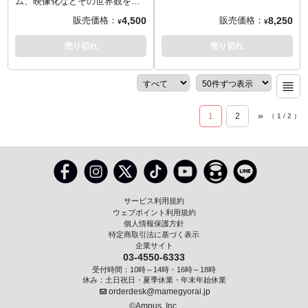
げる『ウィッチャー』。今回マ
ム、映像化などその世界観を広
クファーレントイズからリリー
げる『ウィッチャー』。今回マ
4,500
8,250
販売価格：
販売価格：
¥
¥
スされるのはNetflixにて制作さ
クファーレントイズからリリー
れたオリジナルドラマ版のフィ
スされるのはNetflixにて制作さ
売り切れ
売り切れ
ギュアシリーズとなります。
れたオリジナルドラマ版です。
こちらは第一話でヘンリー・カ
『ウィッチャー』シーズン2に登
ヴィルが演じた「リヴィアのゲ
場する「リヴィアのゲラルト」
ラルト」に退治された、蜘蛛の
を、全高約18センチ、約22箇所
様な体に人の様な顔を持つ怪物
可動で立体化。造形や質感にこ
»
1
2
（
1
/
2
）
キキモラ。同シリーズのアクシ
だわり、細部に至るまで再現。
ョンフィギュアにスケールを併
武器として剣が付属。
せ、大きめのサイズ感で再現。
アクセサリーとしてダメージを
負ったヘッドパーツが付属しま
す。「最近クリーチャーが不足
している…」とお嘆きのあなた
サービス利用規約
にお届けいたします。
ウェブポイント利用規約
個人情報保護方針
特定商取引法に基づく表示
企業サイト
03-4550-6333
受付時間：10時～14時・16時～18時
休み：土日祝日・夏季休業・年末年始休業
orderdesk@mamegyorai.jp
©Ampus, Inc.