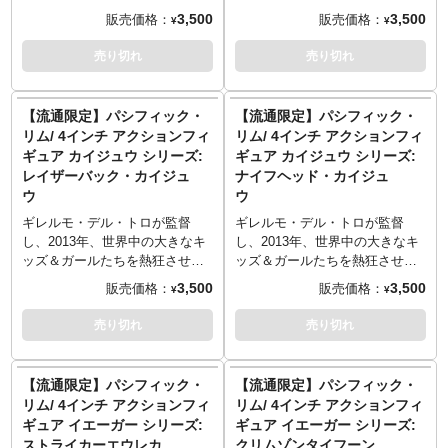
心的メーカーの一つ。
※パッケージは輸送用となりま
すため、多少の傷やダメージが
映画『パシフィック・リム』。
映画『パシフィック・リム』。
3,500
3,500
販売価格：
販売価格：
¥
¥
すため、パッケージに多少の傷
ある場合もございます。
そんなSF映画に一石を投じた作
そんなSF映画に一石を投じた作
やダメージがある場合もござい
品が、マクファーレントイズか
品が、マクファーレントイズか
売り切れ
売り切れ
ます。
らこの2023年にアクションフィ
らこの2023年にアクションフィ
マクファーレン・トイズ…言わ
ギュア化となりました！
ギュア化となりました！
ずと知れたスポーンの作者であ
【流通限定】パシフィック・
【流通限定】パシフィック・
り、現ギネス記録保持者でもあ
リム/ 4インチ アクションフィ
リム/ 4インチ アクションフィ
るトッド・マクファーレンによ
ギュア カイジュウ シリーズ:
ギュア カイジュウ シリーズ:
り立ち上げられたフィギュアメ
レイザーバック・カイジュ
ナイフヘッド・カイジュ
ーカー。自身の作品を筆頭に当
ウ
ウ
時最高峰といわれるクオリティ
でアクションフィギュアをリリ
ギレルモ・デル・トロが監督
ギレルモ・デル・トロが監督
ースし、90年代ここ日本でも”ア
し、2013年、世界中の大きなキ
し、2013年、世界中の大きなキ
メトイブーム”を巻き起こした中
ッズ＆ガールたちを熱狂させた
ッズ＆ガールたちを熱狂させた
心的メーカーの一つ。
映画『パシフィック・リム』。
映画『パシフィック・リム』。
3,500
3,500
販売価格：
販売価格：
¥
¥
そんなSF映画に一石を投じた作
そんなSF映画に一石を投じた作
品が、マクファーレントイズか
品が、マクファーレントイズか
売り切れ
売り切れ
らこの2023年にアクションフィ
らこの2023年にアクションフィ
ギュア化となりました！
ギュア化となりました！
【流通限定】パシフィック・
【流通限定】パシフィック・
リム/ 4インチ アクションフィ
リム/ 4インチ アクションフィ
ギュア イエーガー シリーズ:
ギュア イエーガー シリーズ:
ストライカーエウレカ
クリムゾンタイフーン