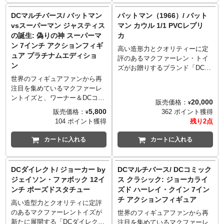
登場！当時の雰囲気を感じさせ
ス、ジェナ・オルテガ演じるア
るデザインはもちろん、スーパ
ストリッド・ディーツに、ベイ
DCマルチバース/ バットマン
バットマン（1966）/ バット
ーパワーズロゴがたまらないバ
ビービートルジュース、ボブや
vsスーパーマン ジャスティス
マン カウル 1/1 PVCレプリ
ックカードにも注目です。武器
サンドワームを加えたBOXセッ
の誕生: 偽りの神 スーパーマ
カ
としてトライデントが付属。
ト。
ン 7インチ アクションフィギ
高い造形力とクオリティーに定
ュア プラチナムエディショ
評のあるマクファーレン・トイ
ン
ズがお贈りするブランド「DCダ
イレクト」より、1966年のTVシ
世界のフィギュアファンから再
リーズ『バットマン』のバット
注目を集めているマクファーレ
カウルが1/1スケールで登場！台
ントイズと、ワーナー＆DCコミ
20,000
販売価格：
¥
座含む高さ約53cmとライフサイ
ックスが強力タッグで展開する
5,800
販売価格：
362 ポイント獲得
¥
ズならではの迫力と満足感！特
７インチフィギュアシリーズ
104 ポイント獲得
残り2点
徴的な丸みを帯びたシルエット
「DCマルチバース」。
なども再現。
映画『バットマンvsスーパーマ
カートに入れる
カートに入れる
ン ジャスティスの誕生』より
「偽りの神」とされたスーパー
マンがプラチナムエディション
DCダイレクト/ ジョーカー by
DCマルチバース/ DCコミック
でラインナップ！「偽りの神」
ジェイソン・ファボック 12イ
ス クラシック: ジョーカライ
と胸に落書きされたを銅像全高
ンチ ポーズドスタチュー
ズド ハーレイ・クイン 7イン
約18センチ、約22箇所可動でア
チ アクションフィギュア
クションフィギュア化され、造
高い造型力とクオリティに定評
形や質感にこだわり、細部に至
のあるマクファーレントイズが
世界のフィギュアファンから再
るまで再現、差し替え用ハンド
新たに展開する「DCダイレク
注目を集めているマクファーレ