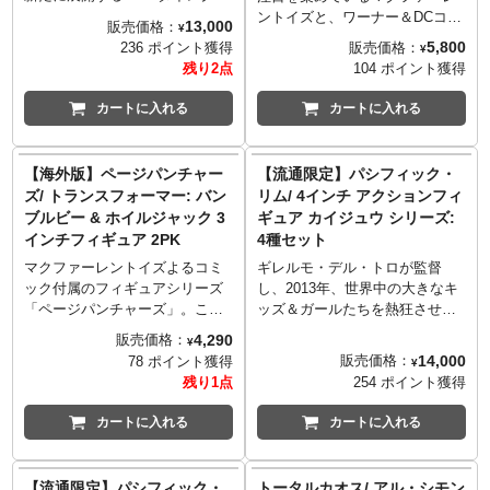
パーツ、ディスプレイベースが
ト」ブランド。伝説的コミック
ントイズと、ワーナー＆DCコミ
13,000
販売価格：
¥
付属します。
アーティストのジェイソン・フ
ックスが強力タッグで展開する
5,800
販売価格：
236 ポイント獲得
¥
ァボックによるコミック
「DCマルチバース」シリーズ。
残り2点
104 ポイント獲得
『Batman: Three Jokers』で描
ディスプレイ時のポーズが映え
かれたジョーカーを、全高約
る可動、あっと驚くマニアック
カートに入れる
カートに入れる
29cmのスタチューとして立体
なラインナップなど、DCファン
化！大きな笑みを浮かべた表
必見のシリーズとなっていま
情、鮮やかなパープルのジャケ
す。
【海外版】ページパンチャー
【流通限定】パシフィック・
ットとイエローのベストなど細
コミックに登場する、クラシッ
ズ/ トランスフォーマー: バン
リム/ 4インチ アクションフィ
部までコダワリが詰まっていま
クスタイル、かつジョーカー風
ブルビー & ホイルジャック 3
ギュア カイジュウ シリーズ:
す。パッケージの裏面には、ジ
にアレンジされたハーレイ・ク
インチフィギュア 2PK
4種セット
ェイソン・ファボックが描いた
インを、全高約18センチ、約22
カバーアートもデザインされて
箇所可動でアクションフィギュ
マクファーレントイズよるコミ
ギレルモ・デル・トロが監督
います。
ア化！造形や質感にこだわり、
ック付属のフィギュアシリーズ
し、2013年、世界中の大きなキ
細部に至るまで再現。ハンマ
「ページパンチャーズ」。こち
ッズ＆ガールたちを熱狂させた
ー、ジョーカー風のグラフィッ
らは「トランスフォーマー」よ
映画『パシフィック・リム』。
4,290
販売価格：
¥
クとなったトランプ4枚、キャラ
り、小さな体に優しく強い気持
そんなSF映画に一石を投じた作
14,000
販売価格：
78 ポイント獲得
¥
クターカードがディスプレイで
ちをもった「バンブルビー」と
品が、マクファーレントイズか
残り1点
254 ポイント獲得
きる特製スタンドが付属。
武器を日々開発する科学者「ホ
らこの2023年にアクションフィ
イルジャック」の2PK。双方の
ギュア化となりました！ライン
カートに入れる
カートに入れる
カバーアートが見応えあるコミ
ナップするのはライジュウ、ナ
ックスが各1冊付属し併せてディ
イフヘッド、レザーバック、オ
スプレイするも良し、別々にコ
オタチの「カイジュウ」サイド4
【流通限定】パシフィック・
トータルカオス/ アル・シモン