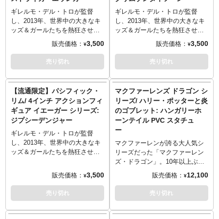
ギレルモ・デル・トロが監督
ギレルモ・デル・トロが監督
し、2013年、世界中の大きなキ
し、2013年、世界中の大きなキ
ッズ＆ガールたちを熱狂させた
ッズ＆ガールたちを熱狂させた
映画『パシフィック・リム』。
映画『パシフィック・リム』。
3,500
3,500
販売価格：
販売価格：
¥
¥
そんなSF映画に一石を投じた作
そんなSF映画に一石を投じた作
品が、マクファーレントイズか
品が、マクファーレントイズか
売り切れ
売り切れ
らこの2023年にアクションフィ
らこの2023年にアクションフィ
ギュア化となりました！
ギュア化となりました！
【流通限定】パシフィック・
マクファーレンズ ドラゴン シ
リム/ 4インチ アクションフィ
リーズ/ ハリー・ポッターと炎
ギュア イエーガー シリーズ:
のゴブレット: ハンガリーホ
ジプシーデンジャー
ーンテイル PVC スタチュ
ー
ギレルモ・デル・トロが監督
し、2013年、世界中の大きなキ
マクファーレンが誇る大人気シ
ッズ＆ガールたちを熱狂させた
リーズだった「マクファーレン
映画『パシフィック・リム』。
ズ・ドラゴン」。10年以上ぶり
そんなSF映画に一石を投じた作
に大復活です！神代や神秘など
3,500
12,100
販売価格：
販売価格：
¥
¥
品が、マクファーレントイズか
があふれかえるファンタジー世
らこの2023年にアクションフィ
界の住人「ドラゴン」。多数の
売り切れ
売り切れ
ギュア化となりました！
竜種が氾濫、そして群雄割拠…
などと勝手にイメージする妄想
はかどる生物。神性みも感じる