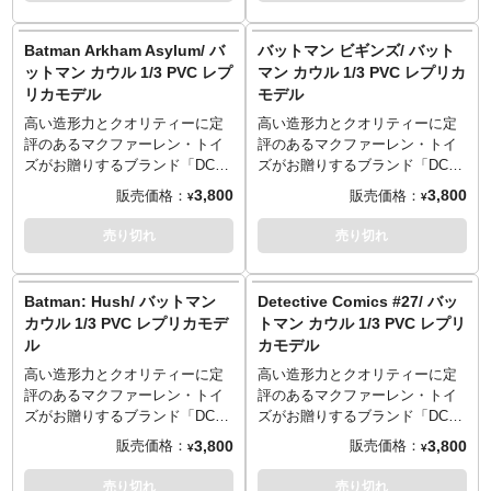
コミック『Pacific Rim Tales
す！このサイズ感でもシルエッ
ズ感でもシルエットの特徴やカ
From The Drift / パシフィック・
トの特徴やカラーなどはしっか
ラーなどはしっかりと再現。
Batman Arkham Asylum/ バ
バットマン ビギンズ/ バット
リム ドリフト』も#1から#4まで
りと再現。
ットマン カウル 1/3 PVC レプ
マン カウル 1/3 PVC レプリカ
が揃えることが出来るという激
リカモデル
モデル
アツ仕様です！
高い造形力とクオリティーに定
高い造形力とクオリティーに定
評のあるマクファーレン・トイ
評のあるマクファーレン・トイ
ズがお贈りするブランド「DCダ
ズがお贈りするブランド「DCダ
イレクト」。『Batman Arkham
イレクト」より、クリストファ
3,800
3,800
販売価格：
販売価格：
¥
¥
Asylum』版バットマンのバット
ー・ノーランによる『ダークナ
カウルが、PVC製レプリカとし
イトトリロジー』の1作目、
売り切れ
売り切れ
て1/3スケール化です！このサイ
2005年の映画『バットマン ビギ
ズ感でもシルエットの特徴やカ
ンズ』のバットカウルのPVC製
ラーなどはしっかりと再現。
レプリカが、1/3スケールとコレ
Batman: Hush/ バットマン
Detective Comics #27/ バッ
クションしやすいサイズで登
カウル 1/3 PVC レプリカモデ
トマン カウル 1/3 PVC レプリ
場！このサイズ感でもシルエッ
ル
カモデル
トの特徴やカラーなどはしっか
りと再現。
高い造形力とクオリティーに定
高い造形力とクオリティーに定
評のあるマクファーレン・トイ
評のあるマクファーレン・トイ
ズがお贈りするブランド「DCダ
ズがお贈りするブランド「DCダ
イレクト」より、ジェフ・ロー
イレクト」より、バットマン初
3,800
3,800
販売価格：
販売価格：
¥
¥
ブ＆ジム・リーによる名作コミ
登場となった『Detective
ックス『Batman: Hush』のバッ
Comics #27』のバットカウルの
売り切れ
売り切れ