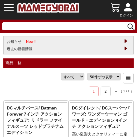
ログイン
お知らせ
New!!
過去の新着情報
商品一覧
»
1
2
（
1
/
2
）
DCマルチバース/ Batman
DCダイレクト/ DCスーパーパ
Forever 7インチ アクション
ワーズ: ワンダーウーマン ゴ
フィギュア: リドラー ファイ
ールド・エディション 4イン
ナルスーツ レッドプラチナム
チ アクションフィギュア
エディション
高い造形力とクオリティーに定