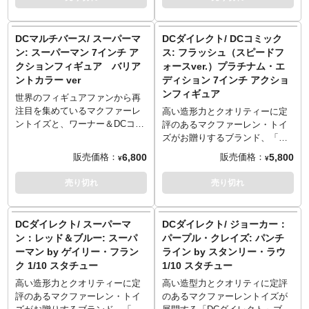
トカウルのPVC製レプリカが、
PVC製レプリカが、1/3スケール
1/3スケールとコレクションしや
とコレクションしやすいサイズ
すいサイズで登場！このサイズ
で登場！このサイズ感でもシル
DCマルチバース/ スーパーマ
DCダイレクト/ DCコミック
感でもシルエットの特徴やカラ
エットの特徴やカラーなどはし
ン: スーパーマン 7インチ ア
ス: フラッシュ（スピードフ
ーなどはしっかりと再現。
っかりと再現。
クションフィギュア バリア
ォースver.）プラチナム・エ
ントカラー ver
ディション 7インチ アクショ
ンフィギュア
世界のフィギュアファンから再
注目を集めているマクファーレ
高い造形力とクオリティーに定
ントイズと、ワーナー＆DCコミ
評のあるマクファーレン・トイ
ックスが強力タッグで展開する
ズがお贈りするブランド、「DC
７インチフィギュアシリーズ
ダイレクト」から、DCコミック
6,800
5,800
販売価格：
販売価格：
¥
¥
「DCマルチバース」に、1978年
スの誇るスピードスター、フラ
の映画『スーパーマン』より、
ッシュが7インチフィギュアとな
売り切れ
売り切れ
クリストファー・リーヴ演じる
って登場です。アクセサリーと
スーパーマンがラインナップ！
して、差し替え用ヘッド、手足
アクセサリーとして、差し替え
に取り付けられるスピードフォ
DCダイレクト/ スーパーマ
DCダイレクト/ ジョーカー：
用ヘッドと、豊富な差し替え用
ースのエフェクトが付属。
ン：レッド＆ブルー: スーパ
パープル・クレイズ: パンチ
ハンドパーツが付属。透明な台
ーマン by ゲイリー・フラン
ライン by スタンリー・ラウ
座は、空中に浮遊した状態を再
ク 1/10 スタチュー
1/10 スタチュー
現可能。
高い造形力とクオリティーに定
高い造型力とクオリティに定評
評のあるマクファーレン・トイ
のあるマクファーレントイズが