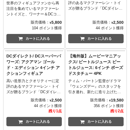
評のあるマクファーレン・トイ
世界のフィギュアファンから再
ズが贈るブランド「DCダイレク
注目を集めているマクファーレ
ト」から、ケナー社が1984年に
ントイズと、ワーナー＆DCコミ
発売を開始した「スーパーパワ
ックスが強力タッグで展開する7
5,800
2,500
販売価格：
販売価格：
¥
¥
ーズ」シリーズにインスパイア
インチフィギュアシリーズ「DC
104 ポイント獲得
44 ポイント獲得
された「DCスーパーパワーズ」
マルチバース」。映画『バット
シリーズとして、ワンダーウー
マン フォーエヴァー』に登場す
カートに入れる
カートに入れる
マン（ゴールド・エディショ
るジム・キャリー演じるリドラ
ン）が登場！当時の雰囲気を感
ーを、全高約18センチ、約22箇
じさせるデザインはもちろん、
所可動でアクションフィギュア
DCダイレクト/ DCスーパーパ
【海外版】ムービーマニアッ
スーパーパワーズロゴがたまら
化！今回はクライマックスシー
ワーズ: アクアマン ゴール
クス/ ビートルジュース ビー
ないバックカードにも注目で
ンをフィーチャーし、造形や質
ド・エディション 4インチ ア
トルジュース: 6インチ ポーズ
す。武器として真実の投げ縄が
感にこだわり、細部に至るまで
クションフィギュア
ドスタチュー 4PK
付属。
再現。アクセサリーとして杖、
差し替え用ハンドパーツが付属
高い造形力とクオリティーに定
ティム・バートン監督がドラマ
します。
評のあるマクファーレン・トイ
『ウェンズデー』のスタッフを
ズが贈るブランド「DCダイレク
引き連れ、新たに造り上げた映
ト」から、ケナー社が1984年に
画『ビートルジュース ビートル
2,500
19,580
販売価格：
販売価格：
¥
¥
発売を開始した「スーパーパワ
ジュース』が、復活を遂げたマ
44 ポイント獲得
356 ポイント獲得
ーズ」シリーズにインスパイア
クファーレントイズの「ムービ
残り1点
残り2点
された「DCスーパーパワーズ」
ーマニアックス」シリーズより
シリーズとして、アクアマン
登場！こちらは、マイケル・キ
カートに入れる
カートに入れる
（ゴールド・エディション）が
ートン演じるビートルジュー