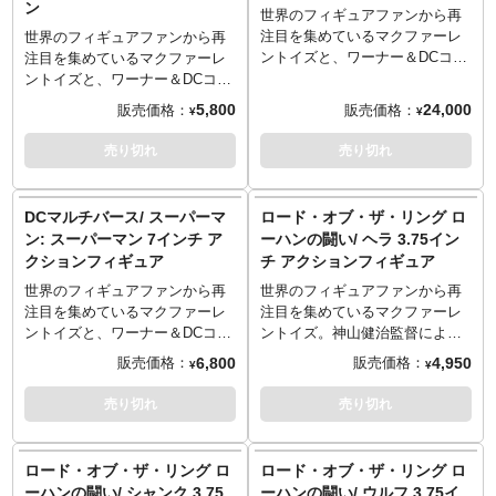
ン
ト、差し替え用ハンドパーツ、
世界のフィギュアファンから再
ディスプレイベースが付属しま
注目を集めているマクファーレ
世界のフィギュアファンから再
す。
ントイズと、ワーナー＆DCコミ
注目を集めているマクファーレ
ックスが強力タッグで展開する
ントイズと、ワーナー＆DCコミ
７インチフィギュアシリーズ
ックスが強力タッグで展開する
5,800
24,000
販売価格：
販売価格：
¥
¥
「DCマルチバース」に、1997年
７インチフィギュアシリーズ
の映画『バットマン&ロビン Mr.
「DCマルチバース」。
売り切れ
売り切れ
フリーズの逆襲』のバットモー
1996年のコミック
ビルがラインナップ！大迫力の
『Batman/Spawn 』よりバット
全長約62cmにもなる7インチス
マンがプラチナムエディション
DCマルチバース/ スーパーマ
ロード・オブ・ザ・リング ロ
ケールで立体化！コクピットに
でラインナップ！全高約18セン
ン: スーパーマン 7インチ ア
ーハンの闘い/ ヘラ 3.75イン
は同シリーズの7インチ・アクシ
チ、約22箇所可動でアクション
クションフィギュア
チ アクションフィギュア
ョンフィギュアを乗せることが
フィギュア化され、造形や質感
可能。さらにライトアップ機能
にこだわり、細部に至るまで再
世界のフィギュアファンから再
世界のフィギュアファンから再
とサウンドギミックを搭載し高
現。バットラング、差し替え用
注目を集めているマクファーレ
注目を集めているマクファーレ
まる気持ちをさらにエキサイト
ハンドパーツ、ディスプレイベ
ントイズと、ワーナー＆DCコミ
ントイズ。神山健治監督による
させてくれます！
ースが付属します。
ックスが強力タッグで展開する
新しい「LOTR」、12月公開予
6,800
4,950
販売価格：
販売価格：
¥
¥
７インチフィギュアシリーズ
定のアニメーション映画『ロー
「DCマルチバース」に、1978年
ド・オブ・ザ・リング ローハン
売り切れ
売り切れ
の映画『スーパーマン』より、
の戦い』。公開にさきがけ、マ
クリストファー・リーヴ演じる
クファーレントイズが3.75イン
スーパーマンがラインナップ！
チシリーズで大展開スタートで
ロード・オブ・ザ・リング ロ
ロード・オブ・ザ・リング ロ
アクセサリーとして、差し替え
す。初回からまさかの「ビルド
ーハンの闘い/ シャンク 3.75
ーハンの闘い/ ウルフ 3.75イ