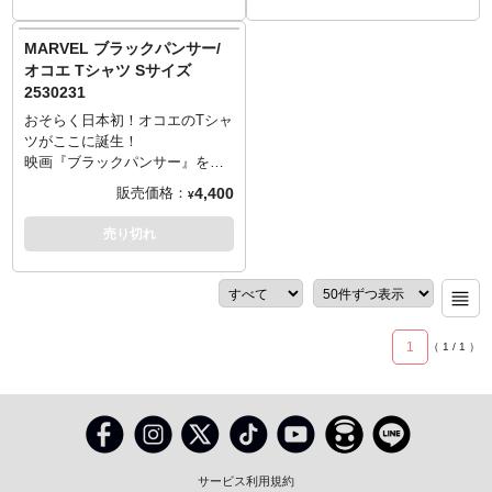
です。
らば、マーベルも安泰です。
ーキング・デッド』でミショー
ーキング・デッド』でミショー
XL：着丈78／身幅58／肩幅53／
────────────────────
ン役を務めたダナイ・グリラ。
ン役を務めたダナイ・グリラ。
MARVEL ブラックパンサー/
袖丈24cm
Sサイズ: 着丈66／身幅49／肩幅
歴代国王に忠義を尽くす威厳あ
歴代国王に忠義を尽くす威厳あ
オコエ Tシャツ Sサイズ
綿：100％
44／袖丈19cm
る親衛隊長としての厳しい表情
る親衛隊長としての厳しい表情
2530231
Mサイズ: 着丈70／身幅52／肩幅
が印象的ですが、あえて強さの
が印象的ですが、あえて強さの
47／袖丈20cm
裏にある優しさを感じる素敵な
裏にある優しさを感じる素敵な
おそらく日本初！オコエのTシャ
Lサイズ: 着丈74／身幅55／肩幅
表情をチョイス。これは、マー
表情をチョイス。これは、マー
ツがここに誕生！
50／袖丈22cm
ベルヒーローアパレルの一発目
ベルヒーローアパレルの一発目
映画『ブラックパンサー』をは
XLサイズ: 着丈78／身幅58／肩
にオコエをチョイスするほどの
にオコエをチョイスするほどの
じめ、数々の作品で存在感を放
4,400
販売価格：
¥
幅53／袖丈24cm
強い気持ちがあるからこそ！ 今
強い気持ちがあるからこそ！ 今
ってきた超文明ワカンダ国の最
────────────────────
後の展開に期待しかないスター
後の展開に期待しかないスター
強戦士オコエ。ちなみにオコエ
売り切れ
素材: 綿100％
トを切ったバンダイ マーベルヒ
トを切ったバンダイ マーベルヒ
を演じるのは人気ドラマ『ウォ
生産エリア: 中国またはベトナム
ーローアパレルシリーズに注目
ーローアパレルシリーズに注目
ーキング・デッド』でミショー
です。
です。
ン役を務めたダナイ・グリラ。
L：着丈74／身幅55／肩幅50／
M：着丈70／身幅52／肩幅47／
歴代国王に忠義を尽くす威厳あ
袖丈22cm
袖丈20cm
る親衛隊長としての厳しい表情
1
（
1
/
1
）
綿：100％
綿：100％
が印象的ですが、あえて強さの
裏にある優しさを感じる素敵な
表情をチョイス。これは、マー
ベルヒーローアパレルの一発目
にオコエをチョイスするほどの
強い気持ちがあるからこそ！ 今
後の展開に期待しかないスター
サービス利用規約