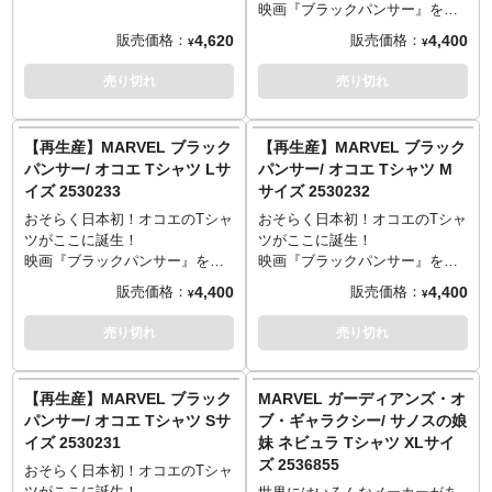
ロキが世界を救う！？そんな今
映画『ブラックパンサー』をは
後のMCUにも関わってきそうな
じめ、数々の作品で存在感を放
4,620
4,400
販売価格：
販売価格：
¥
¥
ドラマ『ロキ』シーズン2から、
ってきた超文明ワカンダ国の最
実用的なグッズが続々登場！こ
強戦士オコエ。ちなみにオコエ
売り切れ
売り切れ
ちらは、フロントにTVAロゴを
を演じるのは人気ドラマ『ウォ
モチーフにしたデザイン、そし
ーキング・デッド』でミショー
てバックにはミス・ミニッツが
ン役を務めたダナイ・グリラ。
【再生産】MARVEL ブラック
【再生産】MARVEL ブラック
不敵に笑うインパクトあるTシャ
歴代国王に忠義を尽くす威厳あ
パンサー/ オコエ Tシャツ Lサ
パンサー/ オコエ Tシャツ M
ツ。
る親衛隊長としての厳しい表情
イズ 2530233
サイズ 2530232
が印象的ですが、あえて強さの
裏にある優しさを感じる素敵な
おそらく日本初！オコエのTシャ
おそらく日本初！オコエのTシャ
表情をチョイス。これは、マー
ツがここに誕生！
ツがここに誕生！
ベルヒーローアパレルの一発目
映画『ブラックパンサー』をは
映画『ブラックパンサー』をは
にオコエをチョイスするほどの
じめ、数々の作品で存在感を放
じめ、数々の作品で存在感を放
4,400
4,400
販売価格：
販売価格：
¥
¥
強い気持ちがあるからこそ！ 今
ってきた超文明ワカンダ国の最
ってきた超文明ワカンダ国の最
後の展開に期待しかないスター
強戦士オコエ。ちなみにオコエ
強戦士オコエ。ちなみにオコエ
売り切れ
売り切れ
トを切ったバンダイ マーベルヒ
を演じるのは人気ドラマ『ウォ
を演じるのは人気ドラマ『ウォ
ーローアパレルシリーズに注目
ーキング・デッド』でミショー
ーキング・デッド』でミショー
です。
ン役を務めたダナイ・グリラ。
ン役を務めたダナイ・グリラ。
【再生産】MARVEL ブラック
MARVEL ガーディアンズ・オ
XL：着丈78／身幅58／肩幅53／
歴代国王に忠義を尽くす威厳あ
歴代国王に忠義を尽くす威厳あ
パンサー/ オコエ Tシャツ Sサ
ブ・ギャラクシー/ サノスの娘
袖丈24cm
る親衛隊長としての厳しい表情
る親衛隊長としての厳しい表情
イズ 2530231
妹 ネビュラ Tシャツ XLサイ
綿：100％
が印象的ですが、あえて強さの
が印象的ですが、あえて強さの
ズ 2536855
裏にある優しさを感じる素敵な
裏にある優しさを感じる素敵な
おそらく日本初！オコエのTシャ
表情をチョイス。これは、マー
表情をチョイス。これは、マー
ツがここに誕生！