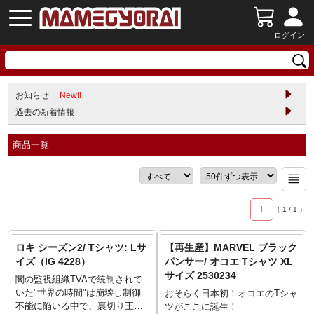
ログイン
お知らせ
New!!
過去の新着情報
商品一覧
1
（
1
/
1
）
ロキ シーズン2/ Tシャツ: Lサ
【再生産】MARVEL ブラック
イズ（IG 4228）
パンサー/ オコエ Tシャツ XL
サイズ 2530234
闇の監視組織TVAで統制されて
いた"世界の時間"は崩壊し制御
おそらく日本初！オコエのTシャ
不能に陥いる中で、裏切り王子
ツがここに誕生！