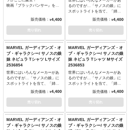
世界にはいろんなメーカーがあ
ベルヒーローアパレルの一発目
ベルヒーローアパレルの一発目
映画『ブラックパンサー』をは
るのですが…「サノスの娘」に
にオコエをチョイスするほどの
にオコエをチョイスするほどの
じめ、数々の作品で存在感を放
スポットライトを当て、「姉ガ
強い気持ちがあるからこそ！ 今
強い気持ちがあるからこそ！ 今
ってきた超文明ワカンダ国の最
モーラ」Tシャツと「妹ネビュ
4,400
4,400
販売価格：
販売価格：
¥
¥
後の展開に期待しかないスター
後の展開に期待しかないスター
強戦士オコエ。ちなみにオコエ
ラ」Tシャツを作ってしまうメー
トを切ったバンダイ マーベルヒ
トを切ったバンダイ マーベルヒ
を演じるのは人気ドラマ『ウォ
カーまで出てくるなんて考えも
売り切れ
売り切れ
ーローアパレルシリーズに注目
ーローアパレルシリーズに注目
ーキング・デッド』でミショー
しませんでした。しかもそれが
です。
です。
ン役を務めたダナイ・グリラ。
プレミアムバンダイからという
L：着丈74／身幅55／肩幅50／
M：着丈70／身幅52／肩幅47／
歴代国王に忠義を尽くす威厳あ
驚き。個人的に「やってくれた
MARVEL ガーディアンズ・オ
MARVEL ガーディアンズ・オ
袖丈22cm
袖丈20cm
る親衛隊長としての厳しい表情
な」というワクワクしか出てこ
ブ・ギャラクシー/ サノスの娘
ブ・ギャラクシー/ サノスの娘
綿：100％
綿：100％
が印象的ですが、あえて強さの
ないこのテーマ、無表情の顔ア
妹 ネビュラ Tシャツ Lサイズ
妹 ネビュラ Tシャツ Mサイズ
裏にある優しさを感じる素敵な
ップというこれまたどのメーカ
2536854
2536853
表情をチョイス。これは、マー
ーもやってこなかったデザイ
ベルヒーローアパレルの一発目
ン。こんなにもシンプルでクー
世界にはいろんなメーカーがあ
世界にはいろんなメーカーがあ
にオコエをチョイスするほどの
ル、そして卑怯なTシャツがあっ
るのですが…「サノスの娘」に
るのですが…「サノスの娘」に
強い気持ちがあるからこそ！ 今
ていいんでしょうか。もちろん
スポットライトを当て、「姉ガ
スポットライトを当て、「姉ガ
後の展開に期待しかないスター
いい意味で。発売は少しずつ暖
モーラ」Tシャツと「妹ネビュ
モーラ」Tシャツと「妹ネビュ
4,400
4,400
販売価格：
販売価格：
¥
¥
トを切ったバンダイ マーベルヒ
かくなってくる初夏の5月。この
ラ」Tシャツを作ってしまうメー
ラ」Tシャツを作ってしまうメー
ーローアパレルシリーズに注目
姉妹のTシャツがあふれる日本な
カーまで出てくるなんて考えも
カーまで出てくるなんて考えも
売り切れ
売り切れ
です。
らば、マーベルも安泰です。
しませんでした。しかもそれが
しませんでした。しかもそれが
S：着丈66／身幅49／肩幅44／
────────────────────
プレミアムバンダイからという
プレミアムバンダイからという
袖丈19cm
Sサイズ: 着丈66／身幅49／肩幅
驚き。個人的に「やってくれた
驚き。個人的に「やってくれた
MARVEL ガーディアンズ・オ
MARVEL ガーディアンズ・オ
綿：100％
44／袖丈19cm
な」というワクワクしか出てこ
な」というワクワクしか出てこ
ブ・ギャラクシー/ サノスの娘
ブ・ギャラクシー/ サノスの娘
Mサイズ: 着丈70／身幅52／肩幅
ないこのテーマ、無表情の顔ア
ないこのテーマ、無表情の顔ア