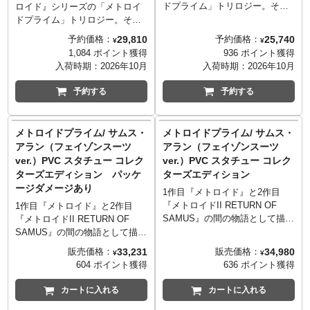
ドプライム」トリロジー。その
ロイド』シリーズの「メトロイ
第一作目となる『メトロイドプ
ドプライム」トリロジー。その
ライム』から、バリアスーツを
第一作目となる『メトロイドプ
29,810
25,740
予約価格：
予約価格：
¥
¥
装着したサムス・アランのPVC
ライム』から、バリアスーツを
1,084 ポイント獲得
936 ポイント獲得
スタチューが再び！その洗練さ
装着したサムス・アランのPVC
入荷時期：
2026年10月
入荷時期：
2026年10月
れたスーツデザインを忠実に立
スタチューが再び！その洗練さ
体化したバリアスーツ。全高約
れたスーツデザインを忠実に立
予約する
予約する
28センチのシルエットは「美し
体化したバリアスーツ。全高約
い」の一言。グラデーションを
28センチのシルエットは「美し
利かせたメタリック塗装も丁寧
い」の一言。グラデーションを
メトロイドプライム/ サムス・
メトロイドプライム/ サムス・
で、アーマーが放つ独特の質感
利かせたメタリック塗装も丁寧
アラン（フェイゾンスーツ
アラン（フェイゾンスーツ
も再現しています。『メトロイ
で、アーマーが放つ独特の質感
ver.）PVC スタチュー コレク
ver.）PVC スタチュー コレク
ド』シリーズやサムス・アラン
も再現しています。『メトロイ
ターズエディション パッケ
ターズエディション
を象徴するマークとして知られ
ド』シリーズやサムス・アラン
ージダメージあり
る「スクリューアタック」を、
を象徴するマークとして知られ
1作目『メトロイド』と2作目
大胆にも台座デザインにセレク
る「スクリューアタック」を、
『メトロイドII RETURN OF
1作目『メトロイド』と2作目
ト！
大胆にも台座デザインにセレク
SAMUS』の間の物語として描か
『メトロイドII RETURN OF
ト！こちらのコレクターズエデ
れたゲーム作品『メトロイドプ
SAMUS』の間の物語として描か
ィションではさらに豪華にサム
ライム』より、高い防御性能と
れたゲーム作品『メトロイドプ
33,231
34,980
販売価格：
販売価格：
¥
¥
ス・アランの左手パーツが追加
フェイゾンへの耐性を持つ強化
ライム』より、高い防御性能と
604 ポイント獲得
636 ポイント獲得
付属。さらに、スーツに搭載さ
型パワードスーツ「フェイゾン
フェイゾンへの耐性を持つ強化
れたLEDによりヘルメット、ア
スーツ」を装着した主人公サム
型パワードスーツ「フェイゾン
カートに入れる
カートに入れる
ームキャノン、ストライプなど
ス・アランがPVCスタチューと
スーツ」を装着した主人公サム
が発光。差し替えやライトアッ