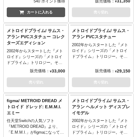
31,350
販売価格：
540 ポイント獲得
¥
されたLEDによりヘルメット、
強化された機能強化型パワード
ライム』から、バリアスーツ装
アームキャノン、ストライプな
スーツ「グラビティスーツ」を
着のサムス・アランがPVCスタ
カートに入れる
売り切れ
どが発光しよりサムスらしさを
装着した主人公サムス・アラン
チューで立体化となりました！
感じることができます。（USB
がPVCスタチューとなって登場
その洗練されたスーツデザイン
ケーブルは別売りとなりま
です。グラビティスーツを象徴
を忠実に立体化した今回のバリ
メトロイドプライム/ サムス・
メトロイドプライム/ サムス・
す。）
するカラーリングにもコダワ
アスーツ、全高約28センチのシ
アラン PVCスタチュー コレク
アラン PVCスタチュー
リ、忠実に再現。台座には『メ
ルエットは「美しい」の一言。
ターズエディション
トロイド』シリーズやサムス・
2002年からスタートした『メト
グラデーションを利かせたメタ
アランを象徴するマークとして
ロイド』シリーズの「メトロイ
リック塗装も丁寧で、アーマー
2002年からスタートした『メト
知られる「スクリューアタッ
ドプライム」トリロジー。その
が放つ独特の質感も再現してい
ロイド』シリーズの「メトロイ
ク」がデザインされています。
第一作目となる『メトロイドプ
ます。『メトロイド』シリーズ
ドプライム」トリロジー。その
ライム』から、バリアスーツ装
やサムス・アランを象徴するマ
第一作目となる『メトロイドプ
33,000
29,150
販売価格：
販売価格：
¥
¥
着のサムス・アランがPVCスタ
ークとして知られる「スクリュ
ライム』から、バリアスーツ装
チューで立体化となりました！
ーアタック」を、大胆にも台座
着のサムス・アランがPVCスタ
売り切れ
売り切れ
その洗練されたスーツデザイン
デザインにセレクト！こちらの
チューで立体化となりました！
を忠実に立体化した今回のバリ
コレクターズエディションでは
その洗練されたスーツデザイン
アスーツ、全高約28センチのシ
さらに豪華に！サムス・アラン
を忠実に立体化した今回のバリ
figma/ METROID DREAD メ
メトロイドプライム/ サムス・
ルエットは「美しい」の一言。
の左手パーツが追加付属。さら
アスーツ、全高約28センチのシ
トロイド ドレッド: E.M.M.I.
アラン ヘルメット ディスプレ
グラデーションを利かせたメタ
に、スーツに搭載されたLEDに
ルエットは「美しい」の一言。
エミー
イモデル
リック塗装も丁寧で、アーマー
よりヘルメット、アームキャノ
グラデーションを利かせたメタ
が放つ独特の質感も再現してい
ン、ストライプなどが発光。差
リック塗装も丁寧で、アーマー
任天堂Switchの人気ソフト
2002年からスタートした『メト
ます。『メトロイド』シリーズ
し替えやライトアップで、さら
が放つ独特の質感も再現してい
『METROID DREAD』より、
ロイド』シリーズの「メトロイ
やサムス・アランを象徴するマ
に映えるディスプレイが楽しめ
ます。『メトロイド』シリーズ
「E.M.M.I.」がfigmaになって登
ドプライム」トリロジー。その