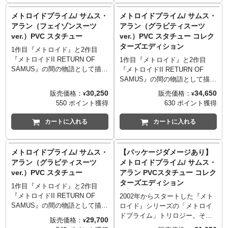
なって登場です。フェイゾンス
ス・アランがPVCスタチューと
プで、さらに映えるディスプレ
ーツを象徴する黒色をベースと
なって登場です。フェイゾンス
メトロイドプライム/ サムス・
メトロイドプライム/ サムス・
イが楽しめます。
したカラーリングにもコダワ
ーツを象徴する黒色をベースと
アラン（フェイゾンスーツ
アラン（グラビティスーツ
リ、忠実に再現。台座には『メ
したカラーリングにもコダワ
ver.）PVC スタチュー
ver.）PVC スタチュー コレク
トロイド』シリーズやサムス・
リ、忠実に再現。台座には『メ
ターズエディション
アランを象徴するマークとして
トロイド』シリーズやサムス・
1作目『メトロイド』と2作目
知られる「スクリューアタッ
アランを象徴するマークとして
『メトロイドII RETURN OF
1作目『メトロイド』と2作目
ク」がデザインされています。
知られる「スクリューアタッ
SAMUS』の間の物語として描か
『メトロイドII RETURN OF
こちらのコレクターズエディシ
ク」がデザインされています。
れたゲーム作品『メトロイドプ
SAMUS』の間の物語として描か
ョンでは、スーツに搭載された
こちらのコレクターズエディシ
ライム』より、高い防御性能と
れたゲーム作品『メトロイドプ
30,250
34,650
販売価格：
販売価格：
¥
¥
USB-C電源のLED（※USBコー
ョンでは、スーツに搭載された
フェイゾンへの耐性を持つ強化
ライム』より耐久性能が大幅に
550 ポイント獲得
630 ポイント獲得
ドは付属いたしません。）によ
USB-C電源のLED（※USBコー
型パワードスーツ「フェイゾン
強化された機能強化型パワード
りヘルメット、アームキャノ
ドは付属いたしません。）によ
スーツ」を装着した主人公サム
スーツ「グラビティスーツ」を
カートに入れる
カートに入れる
ン、ストライプなどが発光。ラ
りヘルメット、アームキャノ
ス・アランがPVCスタチューと
装着した主人公サムス・アラン
イトアップで、さらに映えるデ
ン、ストライプなどが発光。ラ
なって登場です。フェイゾンス
がPVCスタチューとなって登場
ィスプレイが楽しめます。
イトアップで、さらに映えるデ
ーツを象徴する黒色をベースと
です。グラビティスーツを象徴
メトロイドプライム/ サムス・
【パッケージダメージあり】
ィスプレイが楽しめます。
したカラーリングにもコダワ
するカラーリングにもコダワ
アラン（グラビティスーツ
メトロイドプライム/ サムス・
リ、忠実に再現。台座には『メ
リ、忠実に再現。台座には『メ
ver.）PVC スタチュー
アラン PVCスタチュー コレク
トロイド』シリーズやサムス・
トロイド』シリーズやサムス・
ターズエディション
アランを象徴するマークとして
アランを象徴するマークとして
1作目『メトロイド』と2作目
知られる「スクリューアタッ
知られる「スクリューアタッ
『メトロイドII RETURN OF
2002年からスタートした『メト
ク」がデザインされています。
ク」がデザインされています。
SAMUS』の間の物語として描か
ロイド』シリーズの「メトロイ
さらにこちらのコレクターズエ
れたゲーム作品『メトロイドプ
ドプライム」トリロジー。その
29,700
販売価格：
¥
ディションには、スーツに搭載
ライム』より耐久性能が大幅に
第一作目となる『メトロイドプ