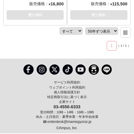
ークとして知られる「スクリュ
ます。
やサムス・アランを象徴するマ
場！要所に軟質素材を採用。手
第一作目となる『メトロイドプ
16,800
115,500
販売価格：
販売価格：
¥
¥
ーアタック」を、大胆にも台座
ークとして知られる「スクリュ
足の伸縮ギミックを再現。オプ
ライム』にて、サムス・アラン
デザインにセレクト！
ーアタック」を、大胆にも台座
ションパーツには「頭部プロテ
が装着していたバリアスーツの
売り切れ
売り切れ
デザインにセレクト！こちらの
クター」「採取装置」「専用大
ヘルメット部を、ファースト4フ
コレクターズエディションでは
型台座」 ほかを予定。
ィギュアがディスプレイモデル
さらに豪華に！サムス・アラン
化しました。等身大に近い、大
の左手パーツが追加付属。さら
型サイズのヘルメットは、シン
に、スーツに搭載されたLEDに
プルながらもゲームのそれを思
1
（
1
/
1
）
よりヘルメット、アームキャノ
わせるほどにリアル。なめらか
ン、ストライプなどが発光。差
で光り輝くヘルメット表面はメ
し替えやライトアップで、さら
タリック塗装に！台座はセーブ
に映えるディスプレイが楽しめ
ステーションをイメージしたデ
ます。
ザインを採用し、その世界観も
演出しています。
Product Size
サービス利用規約
Height – 19inches (49cm)
ウェブポイント利用規約
Width – 13inches (33cm)
個人情報保護方針
特定商取引法に基づく表示
Depth – 14inches (36cm)
企業サイト
Weight – 9.6 kg
03-4550-6333
Carton Size - 48cm (L) x 44cm
受付時間：10時～14時・16時～18時
(W) x 67cm (H) Weight 15 kg
休み：土日祝日・夏季休業・年末年始休業
orderdesk@mamegyorai.jp
©Ampus, Inc.