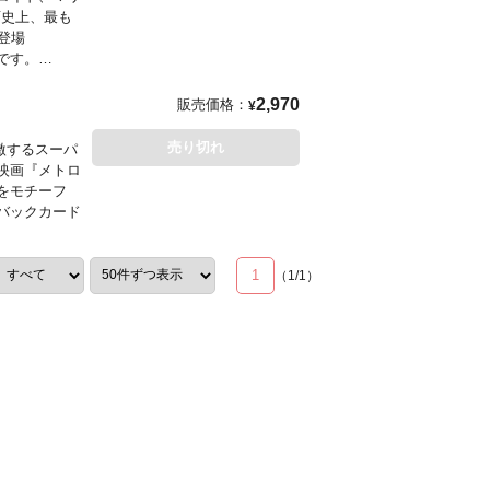
画史上、最も
登場
です。
入荷となる場
2,970
販売価格：
¥
売り切れ
激するスーパ
ト映画『メトロ
をモチーフ
バックカード
1
（
1
/
1
）