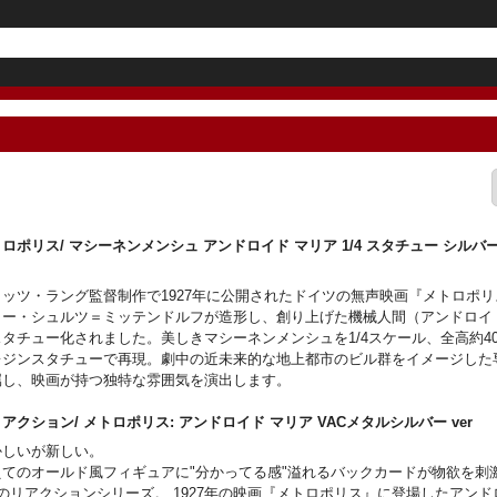
ロポリス/ マシーネンメンシュ アンドロイド マリア 1/4 スタチュー シルバ
er
リッツ・ラング監督制作で1927年に公開されたドイツの無声映画『メトロポ
ター・シュルツ＝ミッテンドルフが造形し、創り上げた機械人間（アンドロイ
スタチュー化されました。美しきマシーネンメンシュを1/4スケール、全高約4
レジンスタチューで再現。劇中の近未来的な地上都市のビル群をイメージした
属し、映画が持つ独特な雰囲気を演出します。
アクション/ メトロポリス: アンドロイド マリア VACメタルシルバー ve
かしいが新しい。
えてのオールド風フィギュアに"分かってる感"溢れるバックカードが物欲を刺
7のリアクションシリーズ。 1927年の映画『メトロポリス』に登場したアン