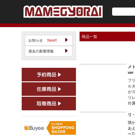
商品一覧
お知らせ
New!!
過去の新着情報
メト
v
フ
ル
が
リ
付
リ・
懐
あ
ー