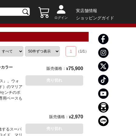
実店舗情報
ショッピングガイド
ログイン
1
（
1
/
1
）
ーカラー
75,900
販売価格：
¥
売り切れ
リス』。ウォ
ド）のマリア
0センチのポ
専用ベースも
r
2,970
販売価格：
¥
売り切れ
激するスーパ
ドロイド、マリ