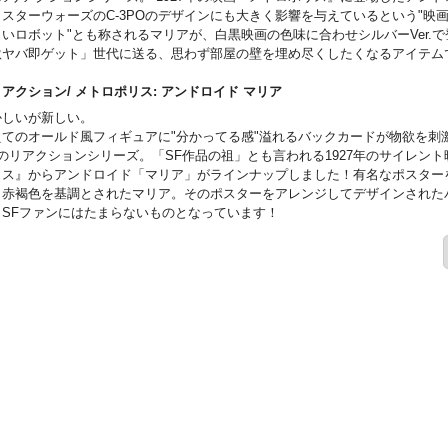
。スターウォーズのC-3POのデザインにも大きく影響を与えているという"映
しいロボット"とも称されるマリアが、白黒映画の色味に合わせシルバーVer.で
激ヤバ即ゲット」世代に送る、思わず部屋の壁を埋め尽くしたくなるアイテム
この商品は入荷数の減数などによりご予約をキャンセル頂く場合や、分納での
がございます。
・アクション/ メトロポリス: アンドロイド マリア
かしいが新しい。
えてのオールド風フィギュアに"分かってる感"溢れるバックカードが物欲を刺
7のリアクションシリーズ。「SF作品の祖」とも言われる1927年のサイレン
リス』からアンドロイド「マリア」がラインナップしました！有名なポスター
、赤褐色を基調とされたマリア。そのポスターをアレンジしてデザインされた
、SFファンにはたまらないものとなっています！