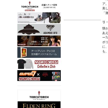
ア
美
「
※
合
リ
懐
あ
ー
ポ
に
も