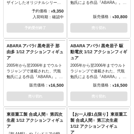
ザインしたオリジナルシリーズ
勉氏による作品『ABARA』。主
「東亜重工」から、東亜重工製
人公・駆動電次、電次と対峙す
9,350
予約価格：
¥
合成人間が1/12スケールにてア
る那由多が「T.E.S.T./テスト」
30,800
販売価格：
入荷時期：
確認中
¥
クションフィギュア化されまし
からフィギュア化となりまし
た。可動域、ギミック、アウト
た。黒奇居子（クロガウナ）化
予約受付終了
売り切れ
ラインを1/12スケールに落とし
した姿を、1/12スケールのアク
込むだけではなく、各部をブラ
ションフィギュアとして弐瓶氏
ッシュアップして製作。スター
監修のもと立体化。全身装甲化
ABARA アバラ/ 黒奇居子 那
ABARA アバラ/ 黒奇居子 駆
システムで自身の作品に登場す
した胞は昆虫や甲殻類を参考に
由多 1/12 アクションフィギュ
動電次 1/12 アクションフィギ
る「東亜重工」を使い、弐瓶勉
造型、各部の関節により多彩な
ア
ュア
の世界観が堪能出来るアーティ
アクションが可能です。2体セッ
スティックな逸品です。こちら
トには特別追加パーツとして、
2005年から翌2006年までウルト
2005年から翌2006年までウルト
は「識臣対応試験参型」で、前
オリジナルの武装化した下腕4種
ラジャンプで連載された、弐瓶
ラジャンプで連載された、弐瓶
頭パーツの差し替えギミック搭
が付属！
勉氏による作品『ABARA』。主
勉氏による作品『ABARA』。主
載。眼球可動ギミックと共に、
人公と対峙することになる那由
人公の駆動電次が「T.E.S.T./テ
16,500
16,500
販売価格：
販売価格：
¥
¥
骸骨のような表情に変更が可能
多が「T.E.S.T./テスト」からフ
スト」からフィギュア化となり
です。
ィギュア化となりました。黒奇
ました。黒奇居子（クロガウ
売り切れ
売り切れ
居子（クロガウナ）化した姿
ナ）化した姿を、1/12スケール
を、1/12スケールのアクション
のアクションフィギュアとして
フィギュアとして弐瓶氏監修の
弐瓶氏監修のもと立体化。全身
東亜重工製 合成人間♀ 第四次
【お一人様1点限り】東亜重工
もと立体化。全身装甲化した胞
装甲化した胞は昆虫や甲殻類を
生産 1/12 アクションフィギュ
製 合成人間♀ 第三次生産
は昆虫や甲殻類を参考に造型、
参考に造型、各部の関節により
ア
1/12 アクションフィギュ
各部の関節により多彩なアクシ
多彩なアクションが可能です。
ア
ョンが可能です。
『BLAME!』や『シドニアの騎