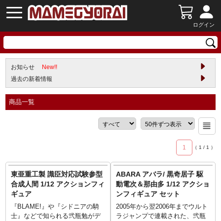
ログイン
お知らせ
New!!
過去の新着情報
商品一覧
1
（
1
/
1
）
東亜重工製 識臣対応試験参型
ABARA アバラ/ 黒奇居子 駆
合成人間 1/12 アクションフィ
動電次＆那由多 1/12 アクショ
ギュア
ンフィギュア セット
『BLAME!』や『シドニアの騎
2005年から翌2006年までウルト
士』などで知られる弐瓶勉がデ
ラジャンプで連載された、弐瓶