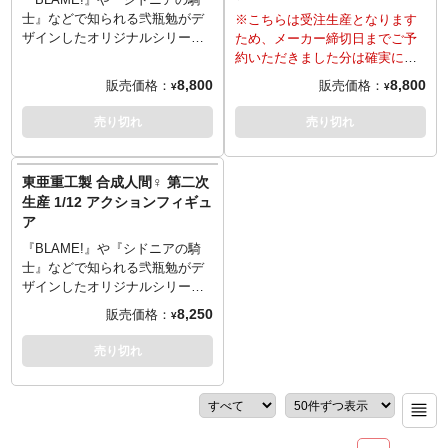
士』などで知られる弐瓶勉がデ
※こちらは受注生産となります
ザインしたオリジナルシリーズ
ため、メーカー締切日までご予
「東亜重工」から、東亜重工製
約いただきました分は確実にお
合成人間（フィメール型）が
買い求めいただけます。
8,800
8,800
販売価格：
販売価格：
¥
¥
1/12スケールにてアクションフ
『BLAME!』や『シドニアの騎
ィギュア化です。シンプルな可
士』などで知られる弐瓶勉がデ
売り切れ
売り切れ
動域は合成人間メール型よりも
ザインしたオリジナルシリーズ
向上しており、さまざまなポー
「東亜重工」から、東亜重工製
ジングが可能。また展示サポー
合成人間（フィメール型）が
東亜重工製 合成人間♀ 第二次
ト用クリップ型台座「T2O」が
1/12スケールにてアクションフ
生産 1/12 アクションフィギュ
付属しており、踵部分に挟んで
ィギュア化です。シンプルな可
ア
使用することで転倒防止のサポ
動域は合成人間メール型よりも
ートが可能です。女性らしいア
向上しており、さまざまなポー
『BLAME!』や『シドニアの騎
ウトラインで自分だけのポージ
ジングが可能。また展示サポー
士』などで知られる弐瓶勉がデ
ングをお楽しみください。今回
ト用クリップ型台座「T2O」が
ザインしたオリジナルシリーズ
の第四次生産体には、首背面に4
付属しており、踵部分に挟んで
「東亜重工」から、東亜重工製
8,250
販売価格：
¥
次生産分としてのデザインが追
使用することで転倒防止のサポ
合成人間（フィメール型）が
加されます。
ートが可能です。女性らしいア
1/12スケールにてアクションフ
売り切れ
付属パーツ: 握り手（LR）、開
ウトラインで自分だけのポージ
ィギュア化です。シンプルな可
き手（LR）、持ち手A（LR）、
ングをお楽しみください。今回
動域は合成人間メール型よりも
持ち手B（LR）、胸S、胸M、胸
の第三次生産体には、首背面に3
向上しており、さまざまなポー
L、髪の毛、素顔
次生産分としてのデザインが追
ジングが可能。また展示サポー
加されます。
ト用クリップ型台座「T2O」が