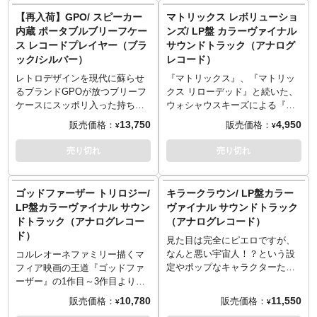
5 Freshly Squeezed
8 Ice Skating
音楽をアナログで楽しめば、ま
で、手軽にレコードで音楽を楽
【再入荷】GPO/ スピーカー
マトリックス レボリューショ
6 The Bookhouse Boys
9 Freddys Influence
たいつもと違った映画体験が出
しめるのもGOODです。回転数
内蔵 ポータブルブリーフケー
ンズ/ LP盤 カラーヴァイナル
7 Into the Night
10 Barbaras Theme
来そうです！ジャケットもレコ
は33rpm、45rpm、78rpmに対応
ス レコードプレイヤー（ブラ
サウンドトラック（アナログ
8 Night Life in Twin Peaks
11 Whats Inside
ード自体もインテリアとしても
し7インチ盤（ドーナツ盤）用の
ック/シルバー）
レコード）
9 Dance of the Dream Man
12 Game Time
使用できそう。
アダプターも付属しています。
10 Love Theme from Twin
13 Springwood Confidential
※この商品は入荷数の減数など
ヘッドホンも接続可能なので、
レトロデザインを現代に蘇らせ
『マトリックス』、『マトリッ
Peaks
14 A Mime Is a Terrible Thing
によりご予約をキャンセル頂く
一人で音楽を楽しむ事も可能で
るブランドGPOが放つブリーフ
クス リローデッド』と続いた、
11 Falling
15 Let's Visit Dad
場合や、分納での入荷となる場
す。映画サントラやお好きな音
ケースにスッポリ入った持ち運
ウォシャウスキーズによる『マ
16 Two Thirty Four
合がございます。
楽をレコードで楽しむ贅沢なひ
びにも最適な軽量ポータブルレ
トリックス』シリーズ。2003年
13,750
4,950
販売価格：
販売価格：
¥
¥
17 Escape
＜収録内容＞
と時を過ごしませんか？こちら
コードプレイヤー。ふたを閉じ
11月に世界60か国で同時刻同時
18 Freddyjuice
- Disc 1 -
はターコイズカラーとなりま
ればレトロなブリーフケースに
上映という偉業を成し遂げた第
売り切れ
売り切れ
19 Dance Prep
1 Gun Barrel
す。
早変わり！インテリアにも最適
三作目『マトリックス レボリュ
20 Sisterhood
2 Matera
※この商品のパッケージは輸送
です。スピーカー内蔵型なの
ーションズ』、そのサウンドト
21 Video Junkie
3 Message from An Old Friend
用の保護材となりますため、多
で、手軽にレコードで音楽を楽
ラックです。音楽を担当したド
ゴッドファーザー トリロジー/
キラークラウン/ LP盤カラー
22 Amys Nightmare
4 Square Escape
少の傷やダメージがある場合も
しめるのもGOODです。回転数
ン・デイヴィスによる美しいス
LP盤カラーヴァイナル サウン
ヴァイナル サウンドトラック
23 Dollar Signs
5 Someone Was Here
ございます。そのためパッケー
は33rpm、45rpm、78rpmに対応
トリングスを中心に、劇中を彩
ドトラック（アナログレコー
（アナログレコード）
24 Funeral
6 Not What I Expected
ジの交換対応は承ることが出来
し7インチ盤（ドーナツ盤）用の
った楽曲たちが2枚組LPとして
ド）
25 Nickname
7 What Have You Done?
かねますのでご了承ください。
アダプターも付属しています。
収録されています。
見た目は完全にピエロですが、
26 Ive Got to Warn Them
8 Shouldn't We Get to Know
＜製品仕様＞
ヘッドホンも接続可能なので、
※この商品は入荷数の減数など
なんと悪い宇宙人！？という設
コルレオーネファミリー描くマ
27 Tripping
Each Other First?
・3種（33rpm、45rpm、
一人で音楽を楽しむ事も可能で
によりご予約をキャンセル頂く
定やポップなキャラクターたち
フィア映画の王道『ゴッドファ
28 End Titles
9 Cuba Chase
78rpm）の回転スピード対応
す。映画サントラやお好きな音
場合や、分納での入荷となる場
も相まって一部に熱狂的な人気
ーザー』の1作目～3作目よりチ
10 Back to Mi6
・7インチ盤（ドーナツ盤）用の
楽をレコードで楽しむ贅沢なひ
合がございます。
を誇る1987年の映画作品『キラ
ョイスした楽曲からを収録した
10,780
11,550
販売価格：
販売価格：
¥
¥
11 Good to Have You Back
アダプター付属
と時を過ごしませんか？こちら
＜収録内容＞
ークラウン』の楽曲を収録した
LP盤のサウンドトラック。劇中