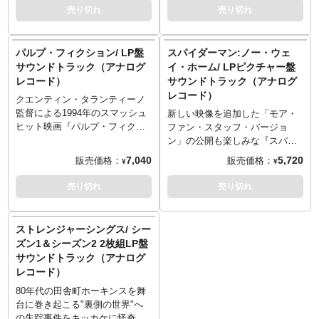
15.Sea of Simulation
14.Clarence Frags Bob
2.Eight Arms to Hold You 4:12
2.Absolution Accepted
ティーノ監督のセレクト楽曲を
キャラクター、スネーク・プリ
売り切れ
売り切れ
16.A New Tron and the MCP
15.Rock Shop
3.Love Is Alive Bailey, Philip
3.Resurrection
アナログレコードで楽しめば、
スキンを生み出した映画の楽曲
17.Anthem
16.Robo Drives to Jones
4:17
4.Inertia
また違った映画の世界観を楽し
をアナログレコードで楽しめ
18.Ending Titles
17.Directive IV
4.I Got Nothing (Album Version)
5.The Crow Descends
み方を発見できるかも知れませ
ば、もう気分はスネーク！赤色
パルプ・フィクション/ LP盤
スパイダーマン:ノー・ウェ
18.Robo & Ed 209 Fight
Bangles, the 3:11
6.Rememberance
ん！ジャケットもレコード自体
のカラーヴァイナルも特別感が
サウンドトラック（アナログ
イ・ホーム/ LPピクチャー盤
19.Force Shoots Robo
5.14K Marie, Teena 4:59
-
もインテリアとしても使用でき
あってGOOD！ジャケットもレ
レコード）
サウンドトラック（アナログ
20.Big Is Better
-
1.Rain Forever
そうですね！
コード自体もインテリアとして
レコード）
21.Written-By [Co-Written By] -
1.Wherever You're Goin' (It's
2.Shattered in the Head
＜収録内容＞
も使用できそうですね！
クエンティン・タランティーノ
Steven Scott Smalley
Alright) (Album Version) Reo
3.Her Eyes, So Innocent
1.George Baker Selection - Little
＜収録内容＞
監督による1994年のスマッシュ
新しい映像を追加した「モア・
22.Care Package
Speedwagon 5:00
4.Tracking the Prey
Green Bag
- Disc 1 -
ヒット映画『パルプ・フィクシ
ファン・スタッフ・バージョ
23.Looking for Me
2.She's So Good to Me (Album
5.Elegy
2.Blue Swede - Hooked on a
1.Main Title
ョン』の楽曲を収録したLP盤の
ン」の公開も楽しみな『スパイ
24.Across the Board / End
Version) Vandross, Luther 5:39
6.The Tides of Sin
Feeling
2.The Bank Robbery
サウンドトラック。音楽にもこ
ダーマン:ノー・ウェイ・ホー
7,040
5,720
販売価格：
販売価格：
¥
¥
Credits
3.What a Thrill Lauper, Cyndi
7.Pain and Retribution
3.Joe Tex - I Gotcha
3."Prison Introduction"
だわるタランティーノ監督のセ
ム』の楽曲を収録したLP盤のサ
3:16
8.Angels All Fire
4.Bedlam - Magic Carpet Ride
(Dialogue)
レクト楽曲をアナログレコード
ウンドトラック。こちらはピク
売り切れ
売り切れ
4.Save the Night Williams,
9.Believe in Angels
5.Sandy Rogers - Fool for Love
4.Over the Wall/ Airforce One
で楽しめば、また違った映画の
チャー盤なので、レコードその
Joseph 3:50
6.Stealers Wheel - Stuck in the
5.He's Still Alive / Romero
世界観を楽しみ方を発見できる
ものにデザインがされており見
5.Theme from the Goonies
- Disc 2 -
Middle with You
6."'Snake' Plissken" (Dialogue)
かも知れません！ジャケットも
栄えも充分！もちろんレコード
ストレンジャーシングス/ シー
Grusin, Dave 3:01
1.Captive Child
7.Bedlam - Harvest Moon
7.Orientation
レコード自体もインテリアとし
プレーヤーで音楽を聴く事も可
ズン1＆シーズン2 2枚組LP盤
2.Devli's Night
8.Harry Nilsson - Coconut
8."Tell Him" (Dialogue)
ても使用できそうですね！
能です。ジャケットもレコード
サウンドトラック（アナログ
3.Innocent Lovers
9.Engulfed Cathedral (Debussy)
※この商品は入荷数の減数など
自体もインテリアとしても使用
レコード）
4.On Hallowed Ground
10.Across the Roof
によりご予約をキャンセル頂く
できそうですね！
5.Inferno
11.Descent Into New York
場合や、分納での入荷となる場
80年代の田舎町ホーキンスを舞
6.Irony
12.Back to the Pod - Version #1
合がございます。
台に巻き起こる"裏側の世界"へ
7.Legacy of Brutality
13.Everyone's Coming to New
＜収録内容＞
の失踪事件をキッカケに怪奇な