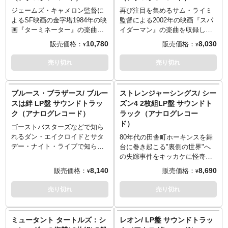
し7インチ盤（ドーナツ盤）用の
アダプター付属
アダプター付属
78rpm）の回転スピード対応
かねますのでご了承ください。
ヘッドホンも接続可能なので、
アダプターも付属しています。
ジェームズ・キャメロン監督に
再び注目を集めるサム・ライミ
・オートストップ機能
・オートストップ機能
・7インチ盤（ドーナツ盤）用の
＜製品仕様＞
一人で音楽を楽しむ事も可能で
ヘッドホンも接続可能なので、
よるSF映画の金字塔1984年の映
監督による2002年の映画『スパ
・外付けスピーカー×2
・外付けスピーカー×2
アダプター付属
・3種（33rpm、45rpm、
す。映画サントラやお好きな音
一人で音楽を楽しむ事も可能で
画『ターミネーター』の楽曲を
イダーマン』の楽曲を収録した
・ラインイン/ラインアウト
・ラインイン/ラインアウト
・オートストップ機能
78rpm）の回転スピード対応
楽をレコードで楽しむ贅沢なひ
す。映画サントラやお好きな音
収録したLP盤のサウンドトラッ
LP盤のサウンドトラック。バッ
10,780
8,030
販売価格：
販売価格：
¥
¥
・横幅約40.5cm x 奥行約31cm
・横幅約40.5cm x 奥行約31cm
・スピーカー内臓
・7インチ盤（ドーナツ盤）用の
と時を過ごしませんか？こちら
楽をレコードで楽しむ贅沢なひ
ク。その後シリーズを重ね大人
トマンを始め多くの作品で音楽
x 高さ約8cm
x 高さ約8cm
・MP3接続用3.5mmコネクショ
アダプター付属
はホワイトカラーとなります。
と時を過ごしませんか？こちら
気シリーズとなるターミネータ
を務めるダニー・エルフマンに
売り切れ
売り切れ
・重量約3.7kg
・重量約3.7kg
ン付
・オートストップ機能
※この商品は入荷数の減数など
はブラック/シルバーカラーとな
ー一作目の音楽をアナログで楽
よる楽曲が詰まった一枚。映画
・横幅約33cm x 奥行約28cm x
・スピーカー内臓
によりご予約をキャンセル頂く
ります。
しめば、また違った映画の世界
の楽曲をアナログレコードで楽
高さ約11.5cm
・横幅約35.5cm x 奥行約
場合や、分納での入荷となる場
※この商品のパッケージは輸送
観を楽しみ方を発見できるかも
しめば、また違った映画の世界
ブルース・ブラザース/ ブルー
ストレンジャーシングス/ シー
・重量約2.3kg
27.5cm x 高さ約13cm
合がございます。
用の保護材となりますため、多
知れません！ジャケットもレコ
観を楽しみ方を発見できるかも
スは絆 LP盤 サウンドトラッ
ズン4 2枚組LP盤 サウンドト
・重量約2.5kg
※この商品のパッケージは輸送
少の傷やダメージがある場合も
ード自体もインテリアとしても
知れません！ジャケットもレコ
ク（アナログレコード）
ラック（アナログレコー
用の保護材となりますため、多
ございます。そのためパッケー
使用できそうですね！
ード自体もインテリアとしても
ド）
少の傷やダメージがある場合も
ジの交換対応は承ることが出来
使用できそうですね！
ゴーストバスターズなどで知ら
ございます。そのためパッケー
かねますのでご了承ください。
※この商品は入荷数の減数など
れるダン・エイクロイドとサタ
80年代の田舎町ホーキンスを舞
ジの交換対応は承ることが出来
＜製品仕様＞
によりご予約をキャンセル頂く
デー・ナイト・ライブで知られ
台に巻き起こる"裏側の世界"へ
かねますのでご了承ください。
・3種（33rpm、45rpm、
場合や、分納での入荷となる場
るジョン・ベルーシが組んだコ
の失踪事件をキッカケに怪奇な
＜製品仕様＞
78rpm）の回転スピード対応
合がございます。
ンビ「ブルースブラザーズ」の
現象に巻き込まれていくNetflix
8,140
8,690
販売価格：
販売価格：
¥
¥
・3種（33rpm、45rpm、
・7インチ盤（ドーナツ盤）用の
デビューアルバム『ブルースは
オリジナルドラマ『ストレンジ
78rpm）の回転スピード対応
アダプター付属
絆』のLP盤。その後『ブルー
ャー・シングス 未知の世界』最
売り切れ
売り切れ
・7インチ盤（ドーナツ盤）用の
・オートストップ機能
ス・ブラザース』など映画化も
新シーズンとなるシーズン4の楽
アダプター付属
・スピーカー内臓
されるコンビの第一歩をアナロ
曲を収録した2枚組LP盤のサウ
・オートストップ機能
・横幅約35.5cm x 奥行約
グで楽しむのもまた素敵なもの
ンドトラック。もちろん劇中で
ミュータント タートルズ：シ
レオン/ LP盤 サウンドトラッ
・スピーカー内臓
27.5cm x 高さ約13cm
ですね。ジャケットはインテリ
印象的なケイト・ブッシュの