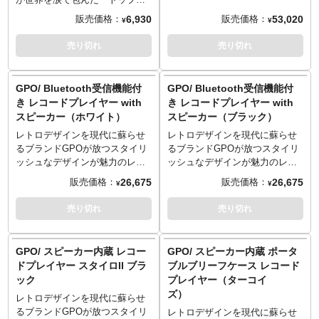
Davis
16 Dave and the Aftermath
Godfather - Part Ii")
※この商品は入荷数の減数など
合がございます。
Bluetooth対応になっているの
ン マーヴェリック』の楽曲を収
6,930
53,020
販売価格：
販売価格：
¥
¥
2 Spirit of the Universe - By Don
17 Ventriloquist Mooney
9 Kay (From "The Godfather -
によりご予約をキャンセル頂く
で、お手持ちのBluetooth対応ス
録したLP盤のサウンドトラッ
Davis
18 The Inevitable Part I
Part Ii")
場合や、分納での入荷となる場
ピーカーなどで本格的にレコー
ク。劇中の音楽をアナログで楽
売り切れ
売り切れ
3 Navras - By Juno Reactor Vs.
19 The Inevitable Part II
10 Marcia Stilo Italiano (From
合がございます。
ドの音楽を楽しむ事が可能で
しめば、きっと劇場の興奮が再
Don Davis
20 Debbi'es Been Kaught
the Godfather - Part Ii")
す。回転数は33rpm、45rpmに対
び蘇るはず！ジャケットもレコ
- Disc 4 -
21 Amusement Park / Death
応しピッチコントロールも出来
ード自体もインテリアとしても
GPO/ Bluetooth受信機能付
GPO/ Bluetooth受信機能付
1 Side B
Pies
るのでお好みのスピードに変化
使用できそうですね！
き レコードプレイヤー with
き レコードプレイヤー with
22 The Fun House Part I
も可能。映画サントラやお好き
スピーカー（ホワイト）
スピーカー（ブラック）
23 The Fun House Part II
な音楽をレコードで楽しむ贅沢
24 Escape Into Klown Kathedral
なひと時を過ごしませんか？
レトロデザインを現代に蘇らせ
レトロデザインを現代に蘇らせ
25 Klownfrontation
※この商品は入荷数の減数など
るブランドGPOが放つスタイリ
るブランドGPOが放つスタイリ
26 Truck Escape and Klownzila
によりご予約をキャンセル頂く
ッシュなデザインが魅力のレコ
ッシュなデザインが魅力のレコ
27 Final Konfrontation &
場合や、分納での入荷となる場
ードプレイヤー。 こちらは外付
ードプレイヤー。 こちらは外付
26,675
26,675
販売価格：
販売価格：
¥
¥
Reunion
合がございます。
けのスピーカー2基がセットにな
けのスピーカー2基がセットにな
28 Klowns Kidnap
※この商品のパッケージは輸送
っており、より迫力ある音で音
っており、より迫力ある音で音
売り切れ
売り切れ
29 Galactic Globe Theater
用の保護材となりますため、多
楽を楽しみたい方にオススメで
楽を楽しみたい方にオススメで
(Extended)
少の傷やダメージがある場合も
す。Bluetooth受信機能付きなの
す。Bluetooth受信機能付きなの
ございます。そのためパッケー
で、お手持ちのスマートフォン
で、お手持ちのスマートフォン
GPO/ スピーカー内蔵 レコー
GPO/ スピーカー内蔵 ポータ
ジの交換対応は承ることが出来
やタブレットの音楽を流す事も
やタブレットの音楽を流す事も
ドプレイヤー スタイロII ブラ
ブルブリーフケース レコード
かねますのでご了承ください。
可能。回転数は33rpm、45rpm、
可能。回転数は33rpm、45rpm、
ック
プレイヤー（ターコイ
＜製品仕様＞
78rpmに対応し7インチ盤（ドー
78rpmに対応し7インチ盤（ドー
ズ）
・Bluetooth対応
ナツ盤）用のアダプターも付属
ナツ盤）用のアダプターも付属
レトロデザインを現代に蘇らせ
・ピッチコントロール機能
しています。さらにピッチコン
しています。さらにピッチコン
るブランドGPOが放つスタイリ
レトロデザインを現代に蘇らせ