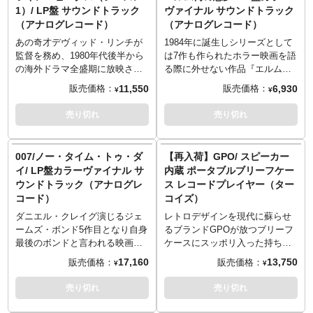
レコードとなって登場です。巷
戦争が繰り広げられるという"架
1）/ LP盤 サウンドトラック
ヴァイナル サウンドトラック
で噂のガールズバンド、ザ・ハ
空"の映画『Destroy'em All!
（アナログレコード）
（アナログレコード）
イマーツの演奏するテーマ曲
Thrash the Zombies』の"架
「恋はもう… It’s All Over
空"のサウンドトラックが7イン
あの奇才デヴィッド・リンチが
1984年に誕生しシリーズとして
Now」と「さすらいのギター
チレコードとなって登場です。
監督を務め、1980年代後半から
は7作も作られたホラー映画を語
(Manchurian Beat)」を収録。
サウンドトラックまで用意する
の海外ドラマ全盛期に放映され
る際に外せない作品『エルム街
本格的なスタンスが最高過ぎま
た、伝説のドラマシリーズ『ツ
の悪夢』の楽曲からを収録した
11,550
6,930
販売価格：
販売価格：
¥
¥
す！
インピークス』の楽曲からを収
LP盤のサウンドトラック。劇中
録したLP盤のサウンドトラッ
の音楽をアナログで楽しめば、
売り切れ
売り切れ
ク。劇中の音楽をアナログで楽
もしかしたら夢の中で…！ジャ
しめば、またいつもと違ったツ
ケットもレコード自体もインテ
イン・ピークスを体験出来るか
リアとしても使用できそう。
007/ノー・タイム・トゥ・ダ
【再入荷】GPO/ スピーカー
も知れません！ジャケットもレ
※この商品は入荷数の減数など
イ/ LP盤カラーヴァイナル サ
内蔵 ポータブルブリーフケー
コード自体もインテリアとして
によりご予約をキャンセル頂く
ウンドトラック（アナログレ
ス レコードプレイヤー（ター
も使用できそう。
場合や、分納での入荷となる場
コード）
コイズ）
※この商品は入荷数の減数など
合がございます。
によりご予約をキャンセル頂く
＜収録内容＞
ダニエル・クレイグ演じるジェ
レトロデザインを現代に蘇らせ
場合や、分納での入荷となる場
1 Titles
ームズ・ボンド5作目となり自身
るブランドGPOが放つブリーフ
合がございます。
2 Bra and Panties
最後のボンドと言われる映画
ケースにスッポリ入った持ち運
＜収録内容＞
3 End of Brian
『007/ノー・タイム・トゥ・ダ
びにも最適な軽量ポータブルレ
17,160
13,750
販売価格：
販売価格：
¥
¥
1 Twin Peaks Theme
4 Karens Finale
イ』の楽曲からを収録したLP盤
コードプレイヤー。ふたを閉じ
2 Laura Palmer's Theme
5 Windy Hallway
のサウンドトラック。ゴールド
ればレトロなブリーフケースに
売り切れ
売り切れ
3 Audrey's Dance
6 Satanic Organ
のカラーヴァイナルも英国紳士
早変わり！インテリアにも最適
4 The Nightingale
7 Als Back
の気品を感じられます。劇中の
です。スピーカー内蔵型なの