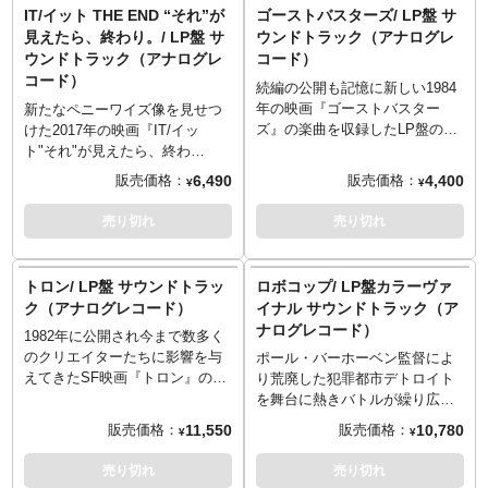
Youth
Crew
いう、その世界にさらに没入出
による楽曲が詰まった一枚。映
IT/イット THE END “それ”が
ゴーストバスターズ/ LP盤 サ
5.Wipe Out - the Surfaris
3.Tee Lopes - Jaw-Breaking
来る…はず！ジャケットもレコ
画の楽曲をアナログレコードで
見えたら、終わり。/ LP盤 サ
ウンドトラック（アナログレ
6.Object of My Desire (Single
News!
ード自体もインテリアとしても
楽しめば、また違った映画の世
ウンドトラック（アナログレ
コード）
Version) - Starpoint
4.Tee Lopes - Big Apple, 3 PM
映えること間違いなし！今後の
界観を楽しみ方を発見できるか
コード）
5.Tee Lopes, Anton Corazza -
リブート版『ブレイド』も楽し
も知れません！ジャケットもレ
続編の公開も記憶に新しい1984
- Disc 2 -
Mutants Over Broadway!
みな今、手に入れておきたい1枚
コード自体もインテリアとして
年の映画『ゴーストバスター
新たなペニーワイズ像を見せつ
1.Rock Me Amadeus (The Gold
6.Tee Lopes - Rumble in the Zoo
です。
も使用できそうですね！
ズ』の楽曲を収録したLP盤のサ
けた2017年の映画『IT/イッ
Mix) - Falco
7.Tee Lopes - Inner Peace
※この商品は入荷数の減数など
ウンドトラック。当時大ヒット
ト"それ"が見えたら、終わ
2.Travelin' Man - Ricky Nelson
-
によりご予約をキャンセル頂く
を記録したレイ・パーカーJrに
り。』の続編『IT/イット THE
6,490
4,400
販売価格：
販売価格：
¥
¥
3.Tarzan Boy - Baltimora
1.Tee Lopes -Turtle Throwdown
場合や、分納での入荷となる場
よるテーマ曲を始め、映画を盛
END "それ"が見えたら、終わ
4.Dream a Little Dream of Me -
2.Lopes - King of the Spill
合がございます。
り上げる楽曲が詰まった一枚。
り。』の楽曲を収録したLP盤の
売り切れ
売り切れ
Ella Fitzgerald & Louis
3.Tee Lopes - Mall Meltdown
＜収録内容＞
映画の楽曲をアナログレコード
サウンドトラック。インパクト
Armstrong
4.Tee Lopes - Roof Running
1.Main Title
で楽しめば、また違った映画の
強めなジャケットも最高です
5.Rock and Roll, Hoochie Koo
Reptiles!
2.Woe, the Darkman, Woe
世界観を楽しみ方を発見できる
が、収録の楽曲をアナログレコ
トロン/ LP盤 サウンドトラッ
ロボコップ/ LP盤カラーヴァ
(Single Version) - Rick Derringer
5.Tee Lopes, Jonny Atma -
3.Rebuilding / Failure
かも知れません！ジャケットも
ードで楽しめば、きっとその世
ク（アナログレコード）
イナル サウンドトラック（ア
6.Fire and Rain - James Taylor
Panic in the Sky!
4.Love Theme
レコード自体もインテリアとし
界にさらに没入出来るはず！ジ
ナログレコード）
-
6.Tee Lopes - Crisis at Coney
5.Julie Transforms
ても使用できそうですね！
1982年に公開され今まで数多く
ャケットもレコード自体もイン
1.Spellbound - Siouxsie and the
Island!
6.Rage / Peppy Science
＜収録内容＞
のクリエイターたちに影響を与
テリアとしても使用できそうで
ポール・バーホーベン監督によ
Banshees
7.Tee Lopes - the Side Hustle
7.Creating Pauley
1.Ghostbusters - Ray Parker, JR
えてきたSF映画『トロン』の楽
すね！
り荒廃した犯罪都市デトロイト
2.Master of Puppets - Metallica
8.Double Durante
2.Cleanin' Up the Town - the Bus
曲を収録したLP盤のサウンドト
を舞台に熱きバトルが繰り広げ
3.When It's Cold I'd Like to Die
- Disc 2 -
9.The Plot Unfolds (Dancing
Boys
ラック。前衛的でエッジの利い
られる1987年の映画『ロボコッ
11,550
10,780
販売価格：
販売価格：
¥
¥
(Featuring Mimi Goese) - Moby
1.Tee Lopes - Rush Hour Power
Freak)
3.Savin' the Day - Alessi
た映像を彩る楽曲をアナログレ
プ』の楽曲を収録したLP盤のサ
4.Separate Ways (Worlds Apart)
2.Tee Lopes - a Few Screws
10.Carnival from Hell
Brothers
コードで楽しめば、また違った
ウンドトラック。「Gas Station
売り切れ
売り切れ
(Steve Perry & Bryce Miller
Loose
11.Julie Discovers Darkman
4.In the Name of Love -
映画の世界観を楽しみ方を発見
Blow-Up」や「Robo & Ed 209