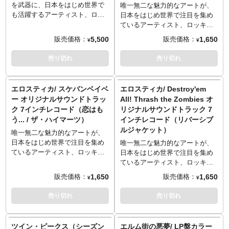
を武器に、日本をはじめ世界で
唯一無二な魅力的なアートが、
も活躍するアーティスト、ロッ
日本をはじめ世界で注目を集め
キンジェリービーン氏。その
ているアーティスト、ロッキン
RJB氏がデザインを手掛けるブ
ジェリービーン氏。そのRJB氏
5,500
1,650
販売価格：
販売価格：
¥
¥
ランド「Erostika（エロスティ
がデザインを手掛けるブランド
カ）」の20周年を記念して開催
「エロスティカ」の19周年を飾
売り切れ
売り切れ
された「EROSTIKA 20周年展覧
る"架空"の映画『電撃サイコビ
会＆Pop-up "Horror, Sex and
リー野郎 〜妖怪パンチ合
Violence"」に併せて制作された
戦〜』から、"架空"のサウンド
エロスティカ/ スケバンベイベ
エロスティカ/ Destroy'em
オリジナルサウンドトラックが
トラックが7インチレコードとな
ー オリジナルサウンドトラッ
All! Thrash the Zombies オ
LP盤のカラーヴァイナルとなっ
って登場です。巷で人気の2つの
ク 7インチレコード（恋はも
リジナルサウンドトラック 7
て登場です！ゴキゲンなサウン
サイコビリーバンド、
う... / ザ・ハイマーツ）
インチレコード（リバーシブ
ドと共に20周年をお祝いしちゃ
PSYCLOCKSとBOBBY’S BAR
ルジャケット）
いましょう！
による「Monster Party」と
唯一無二な魅力的なアートが、
※カラーヴァイナルの色はラン
「The Hitch Hiker」を収録。
日本をはじめ世界で注目を集め
唯一無二な魅力的なアートが、
ダムとなります。
MWM-R01 “Monster Wrecking
ているアーティスト、ロッキン
日本をはじめ世界で注目を集め
Mash” Original Sound Track (7")
ジェリービーン氏。そのRJB氏
ているアーティスト、ロッキン
FORMAT: Vinyl record (7")
がデザインを手掛けるブランド
ジェリービーン氏。そのRJB氏
1,650
1,650
販売価格：
販売価格：
¥
¥
ARTIST : The Psyclocks /
「エロスティカ」より、16周年
がデザインを手掛けるブランド
Bobby's Bar
を飾った"架空"のスケバン映画
「エロスティカ」より、1985年
売り切れ
売り切れ
TRACK : Monster Party / The
『スケバンベイベー』の"架
のアメリカはボストン郊外を舞
Hitch Hiker
空"のサウンドトラックが500枚
台にモヒカン＆鋲ジャンのゾン
限定のブルーヴァイナル7インチ
ビとパンクス達が仕掛ける最終
ツイン・ピークス（シーズン
エルム街の悪夢/ LP盤カラー