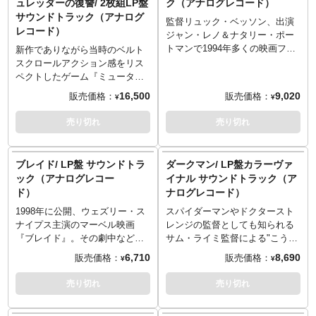
ュレッダーの復讐/ 2枚組LP盤
ク（アナログレコード）
・横幅約35.5cm x 奥行約
・重量約2.5kg
アとしても使用できそうです
「Running Up That Hill」も収
サウンドトラック（アナログ
27.5cm x 高さ約13cm
ね！
監督リュック・ベッソン、出演
録。ジャケットはインテリアと
レコード）
・重量約2.5kg
※この商品は入荷数の減数など
ジャン・レノ＆ナタリー・ポー
しても使用できそうですね！
によりご予約をキャンセル頂く
トマンで1994年多くの映画ファ
＜収録内容＞
新作でありながら当時のベルト
場合や、分納での入荷となる場
ンを虜にした『レオン』の楽曲
- Disc 1 -
スクロールアクション感をリス
合がございます。
を収録したLP盤のサウンドトラ
1.Separate Ways (Worlds Apart)
ペクトしたゲーム『ミュータン
＜収録内容＞
ック。レオンとマチルダを思い
(Bryce Miller/Alloy Tracks
ト タートルズ：シュレッダーの
16,500
9,020
販売価格：
販売価格：
¥
¥
1.Opening: I Can't Turn You
浮かべながら、収録の楽曲をア
Remix) - Journey
復讐』の楽曲を収録したLP盤の
Loose
ナログレコードで楽しめば、き
2.California Dreamin' - the Beach
サウンドトラック。80年代から
売り切れ
売り切れ
2.Hey Bartender
っとその世界にさらに没入出来
Boys
90年代にかけてのエレクトロ、
3.Messin' with the Kid
るはず！ジャケットもレコード
3.Psycho Killer - Talking Heads
ファンク、ロック、チップチュ
4.(I Got Every Thing I Need)
自体もインテリアとしても使用
4.Running Up That Hill (A Deal
ーをリスペクトした楽曲が詰ま
ブレイド/ LP盤 サウンドトラ
ダークマン/ LP盤カラーヴァ
Almost
できそうですね！
with God) - Kate Bush
った一枚。アナログレコードで
ック（アナログレコー
イナル サウンドトラック（ア
5.Rubber Biscuit
※この商品は入荷数の減数など
5.You Spin Me Round (Like a
楽しめば、また違った映画の世
ド）
ナログレコード）
6.Shot Gun Blues
によりご予約をキャンセル頂く
Record) - Dead or Alive
界観を楽しみ方を発見できるか
7.Groove Me
場合や、分納での入荷となる場
6.Chica Mejicanita - Mae Arnette
も知れません！ジャケットもレ
1998年に公開、ウェズリー・ス
スパイダーマンやドクタースト
8.I Don't Know
合がございます。
-
コード自体もインテリアとして
ナイプス主演のマーベル映画
レンジの監督としても知られる
9.Soul Man
1.Play with Me - Extreme
も使用できそうですね！
『ブレイド』。その劇中などの
サム・ライミ監督による"こう見
10.B-Movie Box Car Blues
2.Detroit Rock City (Single
＜収録内容＞
楽曲を収録したLP盤のサウンド
えてもヒーロー"な1990年の映画
6,710
8,690
販売価格：
販売価格：
¥
¥
11.Flip, Flop & Fly
Version) - Kiss
- Disc 1 -
トラックが入荷です。シンプル
『ダークマン』の楽曲を収録し
12.Closing: I Can't Turn You
3.I Was a Teenage Werewolf -
1.Mike Patton - Teenage Mutant
なデザインのLPジャケットがス
たLP盤のサウンドトラック。バ
売り切れ
売り切れ
Loose
the Cramps
Ninja Turtles Theme
タイリッシュで最高。さらに収
ットマンを始め多くの作品で音
4.Pass the Dutchie - Musical
2.Tee Lopes - the Wrecking
録の楽曲をレコードで聴けると
楽を務めるダニー・エルフマン