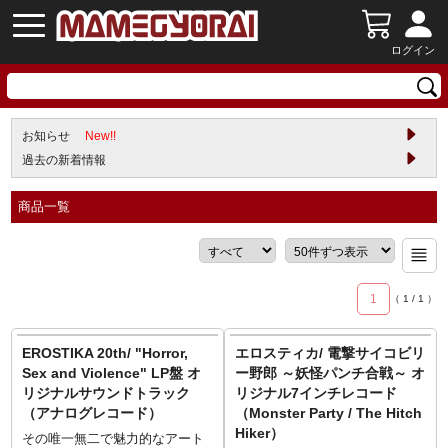
ログイン
お知らせ
New!!
過去の新着情報
商品一覧
1
（
1
/
1
）
EROSTIKA 20th/ "Horror,
エロスティカ/ 電撃サイコビリ
Sex and Violence" LP盤 オ
ー野郎 ～妖怪パンチ合戦～ オ
リジナルサウンドトラック
リジナル7インチレコード
（アナログレコード）
（Monster Party / The Hitch
Hiker）
その唯一無二で魅力的なアート