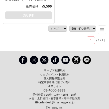
8.Watching You Forever
York
1.Pumpkin and Honey
現象に巻き込まれていくNetflix
5,500
販売価格：
¥
-
Bunny/Misirlou - Tim
オリジナルドラマ『ストレンジ
1.Angel from Hell
- Disc 2 -
Roth/Amanada Plummer, Dick
ャー・シングス 未知の世界』シ
売り切れ
2.Praying for Rain
1."Don't Go Down There"
Dale & His Del-Tones
ーズン1とシーズン2の楽曲を収
3.Return to Grave
(Dialogue)
2.Royale with Cheese - John
録した2枚組LP盤のサウンドト
4.Last Rites
2.Back to the Pod - Version #2/
Travolta, Samuel L. Jackson
ラック。中にはレコードの他に
5.Destroy Myself
the Crazies Come Out
3.Jungle Boogie - Kool & the
ミニサイズのポスターやステッ
6.End Titles: It Can't Rain All the
3."I Heard You Were Dead"
Gang
カーも封入されたスペシャルな
Time
(Dialogue)
4.Let's Stay Together - Al Green
1
（
1
/
1
）
アイテム。ジャケットはインテ
4.Arrival at the Library
5.Bustin' Surfboards - the
リアとしても使用できそうです
5."You Are the Duke of New
Tornados
ね！
York" (Dialogue)
6.Lonesome Town - Ricky
- Disc 1 -
6.The Duke Arrives / Barricade
Nelson
1. Will Byers - Will Singing the
7.President at the Train
7.Son of a Preacher Man -
Clash (Intro)
8."Who Are You?" (Dialogue)
Dusty Springfield
2. the Police - Every Breath You
サービス利用規約
9.Police Action
8.Zed's Dead, Baby/Bullwinkle
Take
ウェブポイント利用規約
10.Romero and the President
Part II - Maria de Medeiros,
3. the Clash - Should I Stay or
個人情報保護方針
11.The President Is Gone
Bruce Willis, the Centurians
特定商取引法に基づく表示
Should I Go
12.69th Street Bridge
企業サイト
9.You Never Can Tell - Chuck
4. Jim Hopper - Coffee and
03-4550-6333
13.Over the Wall
Berry
Contemplation
受付時間：10時～14時・16時～18時
14."The Name Is Plissken"
10.Girl, You'll Be a Woman Soon
5. the Bangles - Hazy Shade of
休み：土日祝日・夏季休業・年末年始休業
(Dialogue)
- Urge Overkill
Winter
orderdesk@mamegyorai.jp
15.Snake Shake
11.If Love Is a Red Dress (Hang
6. Echo and the Bunnymen -
©Ampus, Inc.