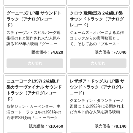
Extended Remix) - Journey
3.Tee Lopes - Dinosaur
12.High Steel
Thompson Twins
できるかも知れません！ジャケ
Fight」などタイトルだけでたぎ
Stampede!
13.Finale / End Credits
5.I Can Wait Forever - Air
ットもレコード自体もインテリ
ってしまいそうな楽曲をアナロ
グーニーズ/ LP盤 サウンドト
クロウ 飛翔伝説/ 2枚組LP盤
4.Tee Lopes - It Won't Fly!
Supply
アとしても使用できそうです
グレコードで楽しめば、きっと
ラック（アナログレコー
サウンドトラック（アナログ
5.Tee Lopes - Technodrome
6.Hot Night - Laura Branigan
ね！
その世界にさらに没入出来るは
ド）
レコード）
Redux
7.Magic - Mick Smiley
※この商品は入荷数の減数など
ず！ジャケットもレコード自体
6.Tee Lopes - Clash of the
8.Main Title Theme
によりご予約をキャンセル頂く
もインテリアとしても使用でき
スティーヴン・スピルバーグ総
ジェームズ・オバーによる原作
Outcasts
(Ghostbusters) - Elmer Berstein
場合や、分納での入荷となる場
そうですね！
指揮のもと製作され未だ人気を
コミックからの実写映画とし
7.Tee Lopes - Partners in Slime
9.Dana's Theme - Elmer
合がございます。
※仕入れ先の都合でジャケット
誇る1985年の映画『グーニー
て、そしてあの「ブルース・リ
-
Berstein
＜収録内容＞
デザインが変更となりました。
ズ』の楽曲を収録したLP盤のサ
ーの息子」ブランドン・リーの
4,620
7,040
販売価格：
販売価格：
¥
¥
1.Tee Lopes - Cypher Cats
10.Ghostbusters (Instrumental) -
1.Creation of Tron
＜収録内容＞
ウンドトラック。シンディ・ロ
遺作としても知られる1994年の
2.Tee Lopes - the Lost
Ray Parker, JR
2.Only Solutions
1.Main Title
ーパーの「グーニーズはグッド
映画『クロウ 飛翔伝説』の楽曲
売り切れ
売り切れ
Archenemies
3.We've Got Company
2.Have a Heart
イナフ」を始め映画を盛り上げ
を収録した2枚組LP盤のサウン
3.Tee Lopes - Outworld
4.Wormhole
3.O.C.P. Monitors
る楽曲が詰まった一枚。映画の
ドトラック。魅力的なキャラク
Strangeoids
5.Ring Game and Escape
4.Twirl
楽曲をアナログレコードで楽し
ターも含め未だファンによって
ニューヨーク1997/ 2枚組LP
レザボア・ドッグス/ LP盤 サ
4.Raekwon & Ghostface Killah -
6.Water, Music and Tronaction
5.Van Chase
めば、また違った映画の世界観
語り継がれる作品の楽曲をアナ
盤カラーヴァイナル サウンド
ウンドトラック（アナログレ
We Ain't Came to Lose
7.Tron Scherzo
6.Murphy Dies
を楽しみ方を発見できるかも知
ログレコードで楽しめば、きっ
トラック（アナログレコー
コード）
5.Tee Lopes - Wrath of the Lady
8.Miracle and Magician
7.Robo Lives
れません！ジャケットもレコー
とその世界にさらに没入出来る
ド）
6.Tee Lopes - a Dish Best
9.Magic Landings
8.Drive Montage
ド自体もインテリアとしても使
はず！ジャケットもレコード自
クエンティン・タランティーノ
Served Cold
10.Theme from Tron
9.Helpless Woman
用できそうですね！
体もインテリアとしても使用で
監督による1992年に公開され未
監督ジョン・カーペンター、主
7.Tee Lopes, Mega Ran - It's a
11.1990's Theme
10.Nukem
＜収録内容＞
きそうですね！
だカルト的な人気を誇る映画
演カート・ラッセルの1981年の
Pizza Party!
12.Love Theme
11.Murphy's Dream
1.The Goonies 'R' Good Enough
＜収録内容＞
『レザボア・ドッグス』の楽曲
近未来SF映画『ニューヨーク
13.Tower Music - Let Us Pray
12.Gas Station Blow-Up
(Album Version) Lauper, Cyndi
- Disc 1 -
を収録したLP盤のサウンドトラ
1997』の楽曲を収録したLP盤の
10,450
8,140
販売価格：
販売価格：
¥
¥
14.The Light Sailor
13.Murphy Goes Home
3:37
1.Birth of the Legend
ック。音楽にもこだわるタラン
サウンドトラック。後世に残る