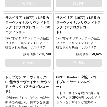
12 Lovely to See You Again
・オートストップ機能
はブラック/シルバーカラーとな
- Disc 1 -
LP盤のサウンドトラック。アー
の音楽をアナログで楽しめば、
売り切れ
売り切れ
13 Home
・スピーカー内臓
ります。
1 The Trainman Cometh - By
トも素敵なのでジャケットはイ
気分はコルレオーネファミリ
14 Norway Chase
・横幅約35.5cm x 奥行約
※この商品のパッケージは輸送
Juno Reactor Vs. Don Davis
ンテリアとしてもGOODです。
ー！ジャケットもレコード自体
27.5cm x 高さ約13cm
用の保護材となりますため、多
2 Tetsujin - By Juno Reactor Vs.
※この商品は入荷数の減数など
もインテリアとしても使用でき
サスペリア（1977）/ LP盤カ
サスペリア（1977）/ LP盤カ
- Disc 2 -
・重量約2.5kg
少の傷やダメージがある場合も
Don Davis
によりご予約をキャンセル頂く
そうですね！
ラーヴァイナル サウンドトラ
ラーヴァイナル サウンドトラ
1 Gearing Up
ございます。そのためパッケー
3 In My Head - By Pale 3
場合や、分納での入荷となる場
※この商品は入荷数の減数など
ック（アナログレコード）DX
ック（アナログレコー
2 Poison Garden
ジの交換対応は承ることが出来
4 The Road to Sourceville - By
合がございます。
によりご予約をキャンセル頂く
エディション
ド）
3 The Factory
かねますのでご了承ください。
Don Davis
＜収録内容＞
場合や、分納での入荷となる場
4 I'll Be Right Back
＜製品仕様＞
5 Men in Metal - By Don Davis
1 Killer Klowns (From Outer
合がございます。
1977年イタリアンホラーの巨匠
1977年イタリアンホラーの巨匠
5 Opening the Doors
・3種（33rpm、45rpm、
6 Niobe's Run - By Don Davis
Space) By the Dickies
＜収録内容＞
ダリオ・アルジェントによって
ダリオ・アルジェントによって
6 Final Ascent
78rpm）の回転スピード対応
7 Woman Can Drive - By Don
2 Hidden Klown Ship
1 The Godfather Waltz (From
監督された映画『サスペリア』
監督された映画『サスペリア』
7 No Time to Die
・7インチ盤（ドーナツ盤）用の
Davis
3 Mike and Debbie's Discovery
"The Godfather")
の楽曲を収録したLP盤のサウン
の楽曲を収録したLP盤のサウン
25,740
9,625
販売価格：
販売価格：
¥
¥
8 Q1
アダプター付属
- Disc 2 -
4 Escape from the Klown Ship
2 Speak Softly Love (From "The
ドトラック。ここ日本でも公開
ドトラック。ここ日本でも公開
9 Q2
・オートストップ機能
1 Moribund Mifune - By Don
5 Killer Klown March
Godfather Ii")
当時「決してひとりでは見ない
当時「決してひとりでは見ない
売り切れ
売り切れ
10 Q3
・スピーカー内臓
Davis
6 Visit to the Drugstore
3 Sicilian Pastorale (From "The
でください…」という宣伝は未
でください…」という宣伝は未
11 Q4
・横幅約35.5cm x 奥行約
2 Kidfried - By Don Davis
7 Glactic Globetheater
Godfather")
だに語り継がれている印象的な
だに語り継がれている印象的な
27.5cm x 高さ約13cm
3 Saw Bitch Workhorse - By
8 The Empty Forest
4 The Pick-Up (From "The
作品。音楽は『ゾンビ』や『デ
作品。音楽は『ゾンビ』や『デ
トップガン マーヴェリック/
GPO/ Bluetooth対応 レコー
・重量約2.5kg
Don Davis
9 Knock My Block Off
Godfather")
モンズ』など様々な作品を手掛
モンズ』など様々な作品を手掛
LP盤カラーヴァイナル サウン
ドプレイヤー（シルバ
4 Trinity Definitely - By Don
10 Little Girl Too Klose
5 Tarantella (From "The
けてきたゴブリン！ジャケット
けてきたゴブリン！ジャケット
ドトラック（アナログレコー
ー）
Davis
11 Top of the World
Godfather")
はインテリアとしてもGOODで
はインテリアとしてもGOODで
ド）
5 Neodammerung - By Don
12 Muscle Klown Kar March
6 Mazurka (From "The
す。こちらはレコードだけでな
す。
レトロデザインを現代に蘇らせ
Davis
13 Growing Korn
Godfather")
く、Tシャツやポスターまでも付
※この商品は入荷数の減数など
るブランドGPOが放つスタイリ
1986年の『トップガン』の36年
- Disc 3 -
14 Shadow Show
7 Finale (From "The Godfather")
属予定のまさにサスペリア究極
によりご予約をキャンセル頂く
ッシュなデザインが魅力のレコ
振りの続編となり胸アツな展開
1 Why, Mr. Anderson? - By Don
15 Officer Mooney
8 The Immigrant (From "The
盤！
場合や、分納での入荷となる場
ードプレイヤー。 こちらは
が世界を涙で包んだ『トップガ