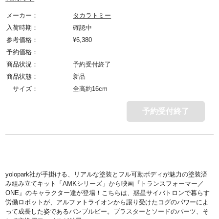
メーカー：
タカラトミー
入荷時期：
確認中
参考価格：
¥
6,380
予約価格：
商品状況：
予約受付終了
商品状態：
新品
サイズ：
全高約16cm
予約受付終了
yolopark社が手掛ける、リアルな塗装とフル可動ボディが魅力の塗装済
み組み立てキット「AMKシリーズ」から映画『トランスフォーマー／
ONE』のキャラクター達が登場！こちらは、惑星サイバトロンで暮らす
労働ロボットが、アルファトライオンから譲り受けたコグのパワーによ
って成長した姿であるバンブルビー。ブラスターとソードのパーツ、そ