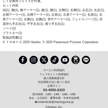
して交換用フェイスが付属。
セット内容:
頭(1), 胸(1), 胸アーマー(1), 腹(1), 腰(1), 左脚(1), 右脚(1), 左足(1), 右足(1),
左脚アーマー(1), 右脚アーマー(1), 左肩(1), 左肩アーマー(1), 右肩(1), 右
肩アーマー(1), 左腕(1), 右腕(1), 背中アーマー(1), フェイスパーツ(1), 武
器持ち手左右(1), 平手左右(1), 握り手左右(1)
ソード(2)
ブラスター(1)
取扱説明書(1)
© ＴＯＭＹ © 2025 Hasbro. © 2025 Paramount Pictures Corporation.
サービス利用規約
ウェブポイント利用規約
個人情報保護方針
特定商取引法に基づく表示
企業サイト
03-4550-6333
受付時間：10時～14時・16時～18時
休み：土日祝日・夏季休業・年末年始休業
orderdesk@mamegyorai.jp
©Ampus, Inc.