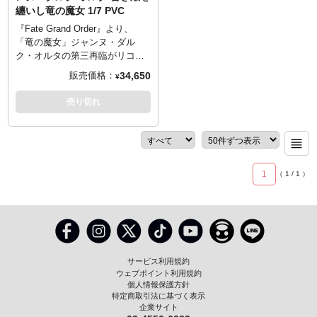
ハピハピに再現しています。も
纏いし竜の魔女 1/7 PVC
ちろん諸星きらり（別売）と組
み合わせるのはもちろんのこ
『Fate Grand Order』より、
と、単体でも可愛らしい姿を存
「竜の魔女」ジャンヌ・ダル
分にご堪能いただけます。あん
ク・オルタの第三再臨がリコル
きも食べたい。
ヌから1/7スケールで立体化で
34,650
販売価格：
¥
す。憎悪の旗を翻し、報われる
ことなき復讐者の道を征く。昏
売り切れ
き焔の底にあっても美しさすら
感じさせるその姿をオリジナル
ポーズで表現しました。造型を
担当した石長櫻子氏/植物少女園
の手による、繊細さと迫力をあ
1
（
1
/
1
）
わせ持った芸術をぜひお手元で
ご堪能ください。
サービス利用規約
ウェブポイント利用規約
個人情報保護方針
特定商取引法に基づく表示
企業サイト