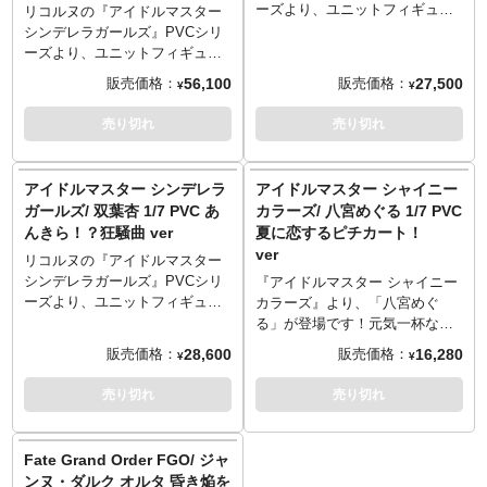
ーズより、ユニットフィギュア
リコルヌの『アイドルマスター
化第4弾として
シンデレラガールズ』PVCシリ
「HappyHappyTwin」の諸星き
ーズより、ユニットフィギュア
らりがラインナップです。ヒゲ
化第4弾として
56,100
27,500
販売価格：
販売価格：
¥
¥
ドライバー氏が手掛けたイベン
「HappyHappyTwin」の双葉杏
ト曲「あんきら！？狂騒曲」を
＆諸星きらりがラインナップで
売り切れ
売り切れ
モチーフに、ステージで元気に
す。ヒゲドライバー氏が手掛け
パフォーマンスする姿を衣装や
たイベント曲「あんきら！？狂
小物、アクセサリーに至るま
騒曲」をモチーフに、ステージ
アイドルマスター シンデレラ
アイドルマスター シャイニー
で、ハピハピに再現していま
で元気にパフォーマンスする姿
ガールズ/ 双葉杏 1/7 PVC あ
カラーズ/ 八宮めぐる 1/7 PVC
す。もちろん双葉杏（別売）と
を衣装や小物、アクセサリーに
んきら！？狂騒曲 ver
夏に恋するピチカート！
組み合わせるのはもちろんのこ
至るまで、ハピハピに再現して
ver
と、単体でも可愛らしい姿を存
います。歌詞に「やっぱり一緒
リコルヌの『アイドルマスター
分にご堪能いただけます。違ー
がいいよね？」とあるので、も
シンデレラガールズ』PVCシリ
『アイドルマスター シャイニー
う、「あんきら」だよぉ！
ちろんセットにしました。
ーズより、ユニットフィギュア
カラーズ』より、「八宮めぐ
化第4弾として
る」が登場です！元気一杯な可
「HappyHappyTwin」の双葉杏
愛らしさを存分に表現しまし
28,600
16,280
販売価格：
販売価格：
¥
¥
がラインナップです。ヒゲドラ
た。水着姿で撮影に臨む彼女
イバー氏が手掛けたイベント曲
を、しっかりと見守ってあげて
売り切れ
売り切れ
「あんきら！？狂騒曲」をモチ
ください。
ーフに、ステージで元気にパフ
ォーマンスする姿を衣装や小
Fate Grand Order FGO/ ジャ
物、アクセサリーに至るまで、
ンヌ・ダルク オルタ 昏き焔を