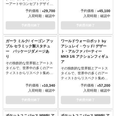
アプローチがさらにその魅力を
強大となる。 地上に堕ちて以
登場！スチームパンク的魅力に
ケールでフィギュア化されまし
ーアートやコンセプトデザイン
高めます！
来、神力は流出し続けている。
あふれた「TON」を細部まで見
た。ボディは全高約30センチ、
などを務め、世界中の多くのア
29,700
45,100
予約価格：
予約価格：
¥
¥
神界へ戻るためには、彼は凡人
事に表現されています。
全身25箇所の可動を有した、ア
ーティストからリスペクト集め
入荷時期：
確認中
入荷時期：
確認中
の身で召喚者の祈りを受け入
シュレイ・ウッド直々のデザイ
るアシュレイ・ウッド。そのア
れ、記憶を集めて「因果の欠
ン素体「UVボディ」を使用。チ
シュレイ・ウッド率いるクリエ
予約受付終了
予約受付終了
片」を編み上げなければならな
ンガードとネックアーマー、チ
イティブなデザインチームが作
い。星の軌道が逆転し、漆黒の
ェストプレートなどレンジャー
り上げるオリジナルアイテムを
時序が人間界を覆うとき、彼は
アーマーに、羽織に袴風パンツ
リリースする「アンダーバー
ガーラ ミルク/ イーゴン アッ
ワールドウォーロボット by
「玄鴉騎士・鴉狩」の名のもと
を合わせた装備。アンダーバー
ス」。こちらは、アシュレイ・
プル セラミック製スタチュ
アシュレイ・ウッド/ デザー
に、記憶を捧げる覚悟のある次
スらしいウェザリングも入れら
ウッドがデザインを担当、アン
ー パッケージダメージあ
ト・アルファ バーティー
の召喚者を待ち続ける。
れ、質感の演出も。武器として
ダーバースがプロデュースする
り
MK9 1/6 アクションフィギュ
は「あらゆるものを切り裂く」
「アドベンチャーカルテル」シ
ア
と言われる第六の剣「アンダー
リーズから、モフモフカワイイ
その独創的な世界観とアートス
ヘブン」、鎖鎌などが付属しま
パンダのコスチュームを身にま
タイルで、世界中の多くのアー
その独創的な世界観とアートス
す。丈夫なハーネスは、背負う
とった「ハンサム・ウー」が登
ティストからリスペクト集める
タイルで、世界中の多くのアー
ことが出来るモルティス・スイ
場です！今回も付属の銃のマガ
アシュレイ・ウッド率いるクリ
ティストからリスペクト集める
ーパー（オチタ）は無可動なが
ジンが着脱したり、バックパッ
エイティブなデザインチームが
アシュレイ・ウッド率いるクリ
10,340
57,200
予約価格：
予約価格：
¥
¥
らも存在感バツグン！
クの留め具が機能したり、ブー
作り上げる「アンダーバース」
エイティブなデザインチームが
入荷時期：
確認中
入荷時期：
確認中
ツは革製だったりと、細部まで
より、過去にリリースされてい
作り上げるオリジナルアイテム
コダワリが詰め込まれており、
たアシュレイ・ウッドデザイン
が魅力の「アンダーバース」。
予約受付終了
予約受付終了
アートフィギュアの枠だけには
のリンゴをモチーフにしたアイ
こちらはアシュレイ・ウッドの
とどまらないアイテムになって
テムが、「GALA MILK（ガーラ
ライフラークとも言える作品
おります！
ミルク）」ブランドとして戻っ
『ワールド・ウォー・ロボッ
ポケットユニバース WWR/ ア
ポケットユニバース WWR/ ア