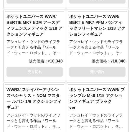
テリアルで1/18スケール（ポケ
します。ABSとPVCのマルチマ
Materials
ットスケール）、全高約11セン
テリアルで1/18スケール（ポケ
·PVC, ABS, POM, FABRIC，
チとなった本体に、全身複数個
ットスケール）、全高約11セン
ポケットユニバース WWR/
ポケットユニバース WWR/
LEATHER，PU
所に可動を設けて、簡単なポー
チとなった本体に、全身複数個
BERTIE MK7 EDM アースデ
BERTIE MK7 PFM パシフィ
ジングが可能。代名詞ともなっ
所に可動を設けて、簡単なポー
Created and Designed by Ashley
ィフェンスメディック 1/18 ア
ックフリートマシン 1/18 アク
たウェザリングも追加し「歴戦
ジングが可能。代名詞ともなっ
Wood
クションフィギュア
ションフィギュア
の機体」を演出します。
たウェザリングも追加し「歴戦
Sculpt by Maxim
の機体」を演出します。
アシュレイ・ウッドのライフラ
アシュレイ・ウッドのライフラ
Produced by Underverse
ークとも言える作品『ワール
ークとも言える作品『ワール
ド・ウォー・ロボット』。その
ド・ウォー・ロボット』。その
中からUnderverseが「ポケット
中からUnderverseが「ポケット
10,340
10,340
販売価格：
販売価格：
¥
¥
ユニバース」シリーズとしてア
ユニバース」シリーズとしてア
クションフィギュアをリリース
クションフィギュアをリリース
売り切れ
売り切れ
します。ABSとPVCのマルチマ
します。ABSとPVCのマルチマ
テリアルで1/18スケール（ポケ
テリアルで1/18スケール（ポケ
ットスケール）、全高約11セン
ットスケール）、全高約11セン
WWR2/ スナイパーアサシン
ポケットユニバース WWR/ ブ
チとなった本体に、全身複数個
チとなった本体に、全身複数個
スペシャリスト NOM マスタ
ランブル Mk8 1/18 アクショ
所に可動を設けて、簡単なポー
所に可動を設けて、簡単なポー
ー ルパン 1/6 アクションフィ
ンフィギュア ブラック
ジングが可能。代名詞ともなっ
ジングが可能。代名詞ともなっ
ギュア
ver
たウェザリングも追加し「歴戦
たウェザリングも追加し「歴戦
の機体」を演出します。
の機体」を演出します。
アシュレイ・ウッドのライフワ
アシュレイ・ウッドのライフラ
ークとも言える作品『ワール
ークとも言える作品『ワール
ド・ウォー・ロボット』。その
ド・ウォー・ロボット』。その
キャラクターを「ポケットユニ
中から「BRAMBLE MK8」を、