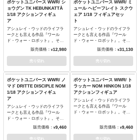
ポケットユニバース WWR/ シ
ポケットユニバース WWR/ ミ
Hose
Pointer
・タートルネックセーター
Female Underverse Body
所に可動を設けて、簡単なポー
トゥモローサムライ」としてデ
Materials
ョウグン TK HEBUNKATTĀ
ュール ヘビーフレイト スクウ
·1x 12” Articulated UV body
1x Pair of Yellow Heels
・ハンドパーツ
designed by Ashley Wood
ジングが可能。代名詞ともなっ
ッドオールレディーズ「BIPPU
・PVC, ABS, POM, FABRIC
1/18 アクションフィギュ
ェア 1/18 フィギュアセッ
·4x Pair of Hands (Relaxed, Fist,
1x Underverse Stand with Base
・スニーカー
たウェザリングも追加し「歴戦
SEURAT」とボズレーのセット
※本商品以外は付属しません。
ア
ト
Weapon Holding x2) (Left +
・パンツ
Includes:
の機体」を演出します。
が登場。長剣「Goro Sword」に
Right)
Materials:
・ネックレス
1x 11.8” Articulated UV Body
ハンドガンの武器系統に、ハン
アシュレイ・ウッドのライフラ
アシュレイ・ウッドのライフラ
·1x Pair of Weathered Faux
PVC, ABS, FABRIC
・フィギュアスタンド
1x Newly designed Isobelle
ドパーツが付属し、アシュレ
ークとも言える作品『ワール
ークとも言える作品『ワール
Leather Boots (Left + Right)
Pascha Head
イ・ウッドがデザインしたUV素
ド・ウォー・ロボット』。その
ド・ウォー・ロボット』。その
·1x NOM T-Shirt
1x Panda Play Poncho with
体を使い、様々なポージングが
中からUnderverseが「ポケット
中からUnderverseが「ポケット
12,980
31,130
販売価格：
販売価格：
·1x Real Leather Duster with
¥
¥
Hood
可能です。
ユニバース」シリーズとしてア
ユニバース」シリーズとしてア
Belt
3x Pairs of Hands (Left + Right)
クションフィギュアをリリース
クションフィギュアをリリース
売り切れ
売り切れ
·1x Small Pouch
– 2x Relaxed, 2x Splayed, 2x
します。ABSとPVCのマルチマ
します。ABSとPVCのマルチマ
·1x Detachable Pack with straps
Pointer
テリアルで1/18スケール（ポケ
テリアルで1/18スケール（ポケ
·1x Weathered Denim Jeans
1x Lace Lingerie Bodysuit
ットスケール）、全高約11セン
ットスケール）、全高約11セン
ポケットユニバース WWR/ ノ
ポケットユニバース WWR/ ト
·1x Scarf
1x Fabric Knee Socks
チとなった本体に、全身複数個
チとなった本体に、全身複数個
マド DRITTE DISCIPLE NOM
ラッカー NOM HINKON 1/18
·1x Brown and Brown Bulldog
1x Pair of Heels
所に可動を設けて、簡単なポー
所に可動を設けて、簡単なポー
Shotgun
1/18 アクションフィギュ
アクションフィギュア
1x Underverse Stand with Base
ジングが可能。代名詞ともなっ
ジングが可能。代名詞ともなっ
·1x NEMIZA Revolver with
ア
たウェザリングも追加し「歴戦
たウェザリングも追加し「歴戦
アシュレイ・ウッドのライフラ
Scope
Materials: PVC, ABS, FABRIC
の機体」を演出します。
の機体」を演出します。こちら
ークとも言える作品『ワール
アシュレイ・ウッドのライフラ
·1x NEMIZA + Grenade Hip
は人気キャラである「スクウェ
ド・ウォー・ロボット』。その
ークとも言える作品『ワール
Holster with straps
ア」のヘビーフレイトモデル。
中からUnderverseが「ポケット
ド・ウォー・ロボット』。その
·1x Grenade
ユニバース」シリーズとしてア
中からUnderverseが「ポケット
9,460
9,460
販売価格：
販売価格：
·1x UV Transparent Matte Base
¥
¥
クションフィギュアをリリース
ユニバース」シリーズとしてア
Stand
します。ABSとPVCのマルチマ
クションフィギュアをリリース
売り切れ
売り切れ