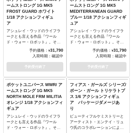
てきます！こちらのエディスと
ト』から、デザート仕様の「バ
ームストロング 1G MK5
ームストロング 1G MK5
イーゴンは、セラミック製で陶
ーティー MK9」が登場。フルシ
FROST GUARD ホワイト
MEDITERRANEAN GUARD
器に艶やかでベルベットのよう
ョルダーモーション、ダブルジ
1/18 アクションフィギュ
ブルー 1/18 アクションフィギ
な光沢を与える、アンダーグレ
ョイントエルボー、回転可能な
ア
ュア
ーズを手作業で施したこだわり
ボディセグメント、関節式の手
の限定アイテム。ビンテージの
と指、前後のハッチの開閉な
アシュレイ・ウッドのライフラ
アシュレイ・ウッドのライフラ
食器を思わせるそのカラーリン
ど、驚きの104にも及ぶ可動ヵ所
ークとも言える作品『ワール
ークとも言える作品『ワール
グもたまらない風合いです。
を持ちフルアクションが可能。
ド・ウォー・ロボット』。その
ド・ウォー・ロボット』。その
アンダーバースの得意とするウ
中からUnderverseが「ポケット
中からUnderverseが「ポケット
31,790
31,790
予約価格：
予約価格：
¥
¥
ェザリング表現も素晴らしいア
ユニバース」シリーズとしてア
ユニバース」シリーズとしてア
入荷時期：
確認中
入荷時期：
確認中
イテム。
クションフィギュアをリリース
クションフィギュアをリリース
します。ABSとPVCのマルチマ
します。ABSとPVCのマルチマ
予約受付終了
予約受付終了
テリアルで1/18スケール（ポケ
テリアルで1/18スケール（ポケ
ットスケール）、全高約11セン
ットスケール）、全高約11セン
チサイズとなった本体に、全身
チサイズとなった本体に、全身
ポケットユニバース WWR/ ア
フィアス・ガールズ シリーズ/
複数個所に可動を設けて、簡単
複数個所に可動を設けて、簡単
ームストロング 1G MK5
ボーン・ガール トリケラトプ
なポージングが可能。代名詞と
なポージングが可能。代名詞と
NORTH MOLE FRM MILITIA
ス 1/6 アクションフィギュ
もなったウェザリングも追加し
もなったウェザリングも追加し
オレンジ 1/18 アクションフィ
ア パッケージダメージあ
「歴戦の機体」を演出します。
「歴戦の機体」を演出します。
ギュア
り
こちらは大型の全高約20センチ
こちらは大型の全高約20センチ
の「アームストロング 1G
の「アームストロング 1G
アシュレイ・ウッドのライフラ
ビューティフルケミストリーと
MK5」モデルです。
MK5」モデルです。
ークとも言える作品『ワール
アーティスト・エンテイ・リュ
ド・ウォー・ロボット』。その
ウ氏のコラボレーションによっ