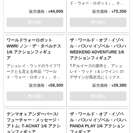
*本商品以外は付属しません。
※本商品以外は付属しません。
ASTRONAUT GANGSTA
「ZEEN CHIN」がデザイナーを
ド・ウォー・ロボット』。その
Adventure Kartel 1/6th Scale
務める「SKEEN SERIES」。こ
キャラクターを「ポケットユニ
44,000
75,350
販売価格：
販売価格：
¥
¥
Collectible Figure
のBCレーベル第一弾としてライ
バース」シリーズとして展開し
Designed by Ashley Wood
ンナップするのはエクソシスト
ているUnderverseから新たなア
売り切れ
売り切れ
「JJ」。「ZEEN CHIN」のアー
イテムが！クリス・ライオール
Features:
トからのオリジナル解釈「エク
とアシュレイ・ウッドによって
・D.A.G.R SHADOW EDITION
ソシスト」を立体としてとらえ
展開される『アニマル・キング
ワールドウォーロボット
ザ・ワールド・オブ・イゾベ
・All new De/？ad Astronaut
た今作。ゴーストパンクスタイ
ダム』から、CNYエディション
WWR/ ノン・デ・タベルナス
ル・パスハ/ イゾベル・パスハ
Gangsta head sculpt
ルの衣装、デーモンピストル、
となったザ・ハンターがライン
1/6 アクションフィギュ
WEEKEND ADVENTURE 1/6
・Weathered Black Astronaut
デーモンコンパス、エンチャン
ナップです。Syzygyパブリッシ
ア
アクションフィギュア
Suit with detailed stitching and
トダミーを装備した姿を、全高
ング/Imageコミックによるコミ
intricate patchwork
約30センチでフィギュア化して
ックからのデザインで、スティ
アシュレイ・ウッドのライフワ
T.P.ルイーズの原作と、アシュ
・Assortment of pouches with
います。
ードにまたがるザ・ハンター
ークとも言える作品『ワール
レイ・ウッド（＆シウイン）の
working clasps
を、全長約28センチサイズにて
ド・ウォー・ロボット』。その
デザインが高次元にミックスさ
・LED illuminated* Helmet with
立体化。全身はシックな、サテ
キャラクターを「ポケットユニ
れた『THE WORLD OF
58,300
39,380
販売価格：
販売価格：
¥
¥
opening Visor
ンオニキス塗装で仕上げられて
バース」シリーズとして展開し
ISOBELLE PASCHA ザ・ワール
・Signature Pistols
います。
ているUnderverseに、今度は1/6
ド・オブ・イゾベル・パス
売り切れ
売り切れ
・25 Points of Articulation
Features:
スケールの『WORLD WAR
ハ』。イゾベル・パスハの
・Weathered and detailed finely
All New Bespoke Smaller Size!
ROBOT』アクションフィギュア
「WEEKEND ADVENTURE」バ
tailored clothing
Size Approximately
が登場。ラインナップしたのは
ージョンが、アンダーバースの
テンマオ x アンダーバース/
ザ・ワールド・オブ・イゾベ
・UV Body designed by Ashley
L28.4xW8.31xH23.6cm
「NOM DE TABERNAS」で
1/6スケールシリーズからアクシ
フューチャー・メッセージ・
ル・パスハ/ イゾベル・パスハ
Wood
Based on the art and design of
す。アシュレイ・ウッドがデザ
ョンフィギュア化です。週末の
アトム: T-ACHAT 1/6 アクシ
PANDA PLAY 1/6 アクション
Ashley Wood
インした全身25個所可動のUVボ
装いか、アクティブなファッシ
ョンフィギュア
フィギュア
Includes:
From the comic book created by