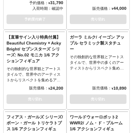
中からUnderverseが「ポケット
てアンダーバースよりリリース
31,790
予約価格：
¥
ユニバース」シリーズとしてア
される「フィアス・ガールズ」
44,000
販売価格：
入荷時期：
確認中
¥
クションフィギュアをリリース
シリーズ。ラインナップしたの
します。ABSとPVCのマルチマ
はボーン・ガール（トリケラト
予約受付終了
売り切れ
テリアルで1/18スケール（ポケ
プス）です。怪獣の骨と女性を
ットスケール）、全高約11セン
アーティスティックにMIXし、
チサイズとなった本体に、全身
1/6スケールで表現されたボー
【直筆サイン入り特典付属】
ガーラ ミルク/ イーゴン アッ
複数個所に可動を設けて、簡単
ン・ガール。特徴的なトリケラ
Beautiful Chemistry × Acky
プル セラミック製スタチュ
なポージングが可能。代名詞と
トプスの頭蓋骨や、骨の尻尾、
Bright/ セブンスターズ シリ
ー
もなったウェザリングも追加し
アーマーや外骨格的なテイスト
ーズ: No.02 モニカ 1/6 アク
「歴戦の機体」を演出します。
の脚部など、細かなディテール
その独創的な世界観とアートス
ションフィギュア
こちらは大型の全高約20センチ
までコダワリを感じるアートア
タイルで、世界中の多くのアー
の「アームストロング 1G
イテムとなりました。
ティストからリスペクト集める
その独創的な世界観とアートス
MK5」モデルです。
アシュレイ・ウッド率いるクリ
タイルで、世界中のアーティス
エイティブなデザインチームが
トからリスペクトを集めるアシ
作り上げる「アンダーバース」
ュレイ・ウッド率いるクリエイ
24,200
10,890
販売価格：
販売価格：
¥
¥
より、過去にリリースされてい
ティブ・デザインチーム「アン
たアシュレイ・ウッドデザイン
ダーバース」。その「アンダー
売り切れ
売り切れ
のリンゴをモチーフにしたアイ
バース」が手がけるレーベル
テムが、「GALA MILK（ガーラ
「ビューティフル・ケミストリ
ミルク）」ブランドとして戻っ
ー」から、マクドナルド、
フィアス・ガールズ シリーズ/
ワールドウォーロボット2
てきます！こちらのエディスと
Meta、ハズブロ、DCコミック
ボーン・ガール トリケラトプ
WWR2/ ノム・ド・プルーム
イーゴンは、セラミック製で陶
ス、NETFLIXなど、世界の名だ
ス 1/6 アクションフィギュ
1/6 アクションフィギュ
器に艶やかでベルベットのよう
たる企業とのコラボレーション