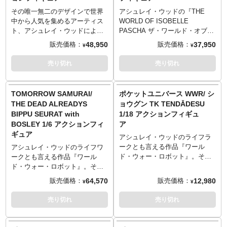
ディを素体として使用し、砂漠
ョンとなったイゾベル・パス
・1x D.A.G.R Skull Head
Chris Ryall and Ashley Wood
での戦闘をイメージしたコスチ
ハ。全身シンプルながらも、ド
その唯一無二のデザインで世界
アシュレイ・ウッドの『THE
・1x 12” Articulated UV Body
from Syzygy Publishing and
ュームを着用。頭部はその世界
派手なバッグが良いアクセント
中から人気を集めるアーティス
WORLD OF ISOBELLE
・1x Snoopy Cap
Image Comics Satin Onyx Paint
観をイメージしたホース付きマ
になっています。
ト、アシュレイ・ウッドによっ
PASCHA ザ・ワールド・オブ・
・1x Helmet with opening Visor
Scheme
スク姿で、手にはブルドッグ・
Features:
てデザインされたキャラクター
イゾベル・パスハ』シリーズよ
48,950
37,950
販売価格：
販売価格：
¥
¥
・2x Pair of D.A.G.R Hands –
ショットガン。各所には意図的
All new Nabler handbag
「T-ACHAT」が中国のショッピ
り、イゾベル・パスハの
Standard, Gun Grip (Left +
Includes:
にウェザリングを追加していま
Approximately 30cm Tall
ングサイト、テンマオ（天猫）
「PANDA PLAY」バージョンが
売り切れ
売り切れ
Right)
1x The Hunter*
す。
25 Points of Articulation
とアンダーバースのコラボレー
1/6スケールでアクションフィギ
・1x D.A.G.R Astronaut Suit
1x Steed*
Features:
Finely tailored and detailed
ションで1/6スケールフィギュア
ュア化です。アンダーバースに
・1x D.A.G.R Undersuit
Details include Sword, Reigns,
·All new NOM Helmet Sculpt!
Weekend Adventure out-fit
となりました。近未来的なオー
よって立体化されたイゾベル・
TOMORROW SAMURAI/
ポケットユニバース WWR/ シ
・1x Pair of Faux Leather
Saddle, Chains
·Desert Battle Motif with detailed
designed by Ashley Wood and
バーサイズコートをはじめ、全
パスハ、パンダの着ぐるみコス
THE DEAD ALREADYS
ョウグン TK TENDĀDESU
Astronaut Boots (Left + Right)
*Some assembly may be
weathering and finely tailored
Siuyin
体がブラックをベースにデザイ
チューム、黒のランジェリーが
BIPPU SEURAT with
1/18 アクションフィギュ
・1x Control Panel Chest Pack
required
outfit
Female Underverse Body
ンされスタイリッシュなデザイ
オシャレ。
・1x Back Pack with 5x
BOSLEY 1/6 アクションフィ
ア
·Real Leather Duster with
designed by Ashley Wood
ンにまとめられていながらも、2
The World of Isobelle Pascha
Pouches
ギュア
detachable Pack
種の異なるヘッドパーツにより
created by T.P.Louise
アシュレイ・ウッドのライフラ
・1x Back Tank
·25 Points of Articulation
Includes:
全然違う雰囲気をかもし出すア
1/6th Scale Collectible Figure
ークとも言える作品『ワール
アシュレイ・ウッドのライフワ
・3x Hoses
·Assorted weapons including all
1x 11.8” Articulated UV Body
ソビ心あるアイテムになってい
ド・ウォー・ロボット』。その
ークとも言える作品『ワール
・4x Sunday Roast 12.5mm
new Brown and Brown Bulldog
1 x Isobelle Pascha Head (Open
ます。
Features:
中からUnderverseが「ポケット
ド・ウォー・ロボット』。その
Pistols
Shotgun!
Eyes)
製品内容：
Approximately 30cm Tall
ユニバース」シリーズとしてア
キャラクターを「ポケットユニ
64,570
12,980
販売価格：
販売価格：
・2x Side Pouch with Holster
¥
¥
·UV Body designed by Ashley
1x Weekend Adventure T-Shirt
・T-ACHATヘッド
25 Points of Articulation
クションフィギュアをリリース
バース」シリーズとして展開し
・2x Front Pouch
Wood
1x Skinny Jeans
・Mr.71ヘッド
Finely tailored and detailed
します。ABSとPVCのマルチマ
ているUnderverseに、今度は1/6
売り切れ
売り切れ
・1x Large Back Pouch with
1x Nabler Bag with Strap
・12インチのボディ×1
Panda Play Poncho and Lingerie
テリアルで1/18スケール（ポケ
スケールの新作アクションフィ
Dual Holsters
Includes:
3x Pairs of Hands (Left + Right)
・オーバーサイズコート
Bodysuit designed by Ashley
ットスケール）、全高約11セン
ギュアがラインナップです。今
・1x UV Figure Stand
·1x NOM De Tabernas Head with
– 2x Relaxed, 2x Splayed, 2x
・パフィベスト
Wood and Siuyin
チとなった本体に、全身複数個
回は「TOMORROW SAMURAI/