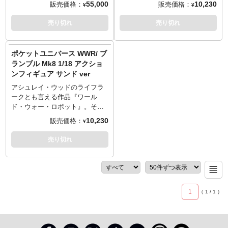
55,000
10,230
販売価格：
販売価格：
¥
¥
バース」シリーズとして展開し
Underverseが「ポケットユニバ
ているUnderverseに、今度は1/6
ース」シリーズとしてアクショ
売り切れ
売り切れ
スケールの『WORLD WAR
ンフィギュア化です。ABSと
ROBOT 2』アクションフィギュ
PVCのマルチマテリアルで全高
アがラインナップです。第一弾
約11センチとなったブランブ
ポケットユニバース WWR/ ブ
は「NOM MASTER LUPIN」。
ル、全身14個所に可動を設け、
ランブル Mk8 1/18 アクショ
アシュレイ・ウッドがデザイン
簡単なポージングが可能。武器
ンフィギュア サンド ver
した全身28個所可動のUVボディ
として「YOKE 25MM」マシン
を素体として使用し、フェイク
ガンを装備、代名詞ともなった
アシュレイ・ウッドのライフラ
ファーを使った防寒コートを着
ウェザリング追加で「歴戦の機
ークとも言える作品『ワール
用。頭部はその世界観をイメー
体」を演出します。アシュレ
ド・ウォー・ロボット』。その
ジしたマスク姿で、手には
イ・ウッドが魅せる独特の世界
中から「BRAMBLE MK8」を、
10,230
販売価格：
¥
「OZWALDS BRAIN SURGEON
観をポケットスケール（1/18）
Underverseが「ポケットユニバ
MK3」スナイパーライフル。各
で再現する「ポケットユニバー
ース」シリーズとしてアクショ
売り切れ
所には意図的にウェザリングを
ス」、見逃せません。
ンフィギュア化です。ABSと
追加しています。
PVCのマルチマテリアルで全高
■ Features
約11センチとなったブランブ
- 28 Points of Articulation
ル、全身14個所に可動を設け、
- Variety of interchangeable
簡単なポージングが可能。武器
1
（
1
/
1
）
hands
として「YOKE 25MM」マシン
- Intricately detailed tailored
ガンを装備、代名詞ともなった
clothing including soft faux
ウェザリング追加で「歴戦の機
leather boots with laces
体」を演出します。アシュレ