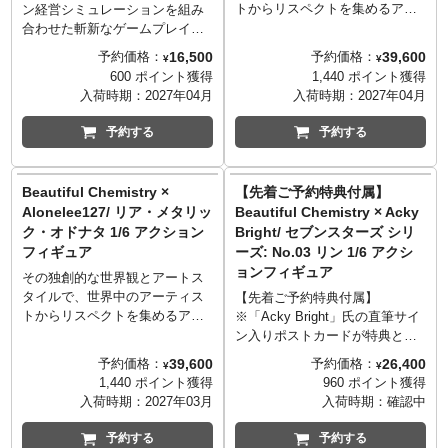
トからリスペクトを集めるアシ
ン経営シミュレーションを組み
ュレイ・ウッド率いるクリエイ
合わせた斬新なゲームプレイで
ティブ・デザインチーム「アン
世界中のゲーマーを魅了した
16,500
39,600
予約価格：
予約価格：
¥
¥
ダーバース」。その「アンダー
MINTROCKETの代表タイトル
600 ポイント獲得
1,440 ポイント獲得
バース」が手がけるレーベル
『DAVE THE DIVER』が、アシ
入荷時期：
2027年04月
入荷時期：
2027年04月
「ビューティフル・ケミストリ
ュレイ・ウッド率いるクリエイ
ー」から、中国の有名ゲームメ
ティブ・デザインチーム「アン
予約する
予約する
ーカー「XD」でシニアコンセプ
ダーバース」が手がけるレーベ
トデザイナーを務め、多くの業
ル「ビューティフル・ケミスト
界でもそのセンスを発揮する深
リー」から、1/12スケールフィ
Beautiful Chemistry ×
【先着ご予約特典付属】
紅Gとのコラボアイテム「カル
ギュアとして登場！
Alonelee127/ リア・メタリッ
Beautiful Chemistry × Acky
マ」が登場。昼は国際的トップ
MINTROCKET開発チームの全面
ク・オドナタ 1/6 アクション
Bright/ セブンスターズ シリ
モデル、夜は腕利きの暗殺者で
的な監修の下、ゲーム内のボデ
フィギュア
ーズ: No.03 リン 1/6 アクシ
あるカルマを洗練された顔立ち
ィラインに合わせた独自の体型
ョンフィギュア
の造形や繊細なメイク、2パター
や5つのヘッドパーツで様々な表
その独創的な世界観とアートス
ンの髪型を始め、細部までコダ
情も再現。「ブルーフィンツ
タイルで、世界中のアーティス
【先着ご予約特典付属】
ワリ、その世界観ごと表現した
ナ」を始めゲーム内のアイテム
トからリスペクトを集めるアシ
※「Acky Bright」氏の直筆サイ
アーティステックなアイテムが
もしっかりと再現されていま
ュレイ・ウッド率いるクリエイ
ン入りポストカードが特典とし
誕生です。
す。
ティブ・デザインチーム「アン
て付属いたします！
39,600
26,400
予約価格：
予約価格：
¥
¥
ダーバース」。その「アンダー
さらに「Acky Bright」氏からの
1,440 ポイント獲得
960 ポイント獲得
バース」が手がけるレーベル
サプライズとして、特典ポスト
入荷時期：
2027年03月
入荷時期：
確認中
「ビューティフル・ケミストリ
カードの中に直筆イラストが描
ー」から、毎回コラボアイテム
かれているカードが複数存在い
予約する
予約する