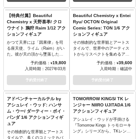
が注目を集めている、大阪を拠
たします！
点として活躍するアーティスト
（直筆イラスト入りカードは、
「alonelee127」とのNEWアイテ
少数ランダムとなりますのでご
【特典付属】Beautiful
Beautiful Chemistry x Entei
ム「リア・メタリック・オドナ
了承ください。）
Chemistry x 天野喜孝/ クロ
Ryu/ OCTON Original
タ」が登場！アシンメトリーな
ウナイト 鴉狩 Raim 1/12 アク
Comic Series: TON 1/6 アク
頭部の片側は内部骨格ディテー
その独創的な世界観とアートス
ションフィギュア
ションフィギュア
ルが見えるシースルー仕様とな
タイルで、世界中のアーティス
り近未来的。一方もう片方は繊
トからリスペクトを集めるアシ
かつて天界には「因果律」を司
その独創的な世界観とアートス
細な美少女の面を持つアーティ
ュレイ・ウッド率いるクリエイ
る座天使、ライム（Raim）がい
タイルで、世界中のアーティス
ステックなアイテム。さらに少
ティブ・デザインチーム「アン
た。彼が天の頂から墜落したと
トからリスペクトを集めるアシ
女の顔にはUVに反応する蛍光メ
ダーバース」。その「アンダー
き、その神性は剥ぎ取られ、数
ュレイ・ウッド。その彼が率い
19,800
39,600
予約価格：
予約価格：
¥
¥
イクが施され付属のライトで照
バース」が手がけるレーベル
千万本の漆黒の鴉の羽となって
るクリエイティブ・デザインチ
入荷時期：
2027年03月
入荷時期：
確認中
らせば、また違う表情を見せて
「ビューティフル・ケミストリ
荒野に散らばった。 白い長髪を
ーム「アンダーバース」が手掛
くれます。他にも金属製チェー
ー」から、マクドナルド、
なびかせ、流れる雲のように切
けるレーベルが「ビューティフ
予約受付終了
予約受付終了
ンを使用したアクセサリーや磁
Meta、ハズブロ、DCコミック
り裂かれたマントを纏ったライ
ル・ケミストリー」。そのビュ
石で着脱可能なトンボなど、ア
ス、NETFLIXなど、世界の名だ
ム。その面容は蒼白でありなが
ーティフル・ケミストリーと、
ンダーバースらしい世界観と細
たる企業とのコラボレーション
ら、慈悲の心を湛えている。 彼
絵画・彫刻・デジタルメディア
アドベンチャーカルテル by
TOMORROW KINGS/ TK レ
部までの造り込みが光ります。
を行う日本人クリエイター
が訪れる場所では時間に歪みが
を縦横に駆使し独自の世界観と
アシュレイ・ウッド: ハンサ
ンジャー NIIRO UJITADA 1/6
「Acky Bright」氏とのコラボア
生じ、召喚者は彼の瞳を通じて
魅力的なキャラクターを創造す
ム・ウー/ ダーティー・ボイ・
アクションフィギュア
イテムが登場！サイバーパンク
未来を垣間見ることができる。
るクリエイターEntei Ryu（エン
パンダ 1/6 アクションフィギ
感にケモノ的エッセンスをプラ
だが、その代償として「大切な
テイ・リュウ）氏がコラボレー
アシュレイ・ウッドが手掛ける
ュア
スしキュートな魅力を振りまく
記憶」を捧げなければならな
ト。今回はEntei Ryu氏のオリジ
『Tomorrow Kings トゥモローキ
「No.03 リン」。アンダーバー
い。記憶が尊いものであるほ
ナルコミックスから「TON」が
ング』シリーズから、TKレンジ
その独創的な世界観とアートス
スの得意とするウェザリング的
ど、現世におけるライムの力は
1/6スケールフィギュアとなって
ャー「NIIRO UJITADA」が1/6ス
タイルで、多くのコミックカバ