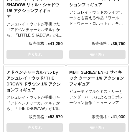
観をきっと実感できるはず。圧
SHADOW リトル・シャドウ
ションフィギュア
倒的な造形でおくる、WWR2の
1/6 アクションフィギュ
世界をぜひご堪能ください。
アシュレイ・ウッドのライフワ
ア
■Includes:
ークとも言える作品『ワール
NOM DE PLUME Head with
ド・ウォー・ロボット』。その
アシュレイ・ウッドが手掛けた
Hose x1
キャラクターを「ポケットユニ
『アドベンチャーカルテル』か
Articulated UV body x1
バース」シリーズとしてメイン
ら、「LITTLE SHADOW」が1/6
Pair of Hands x4(Relaxed, Fist,
展開しているUnderverseからの
スケールでフィギュア化されま
41,250
35,750
販売価格：
販売価格：
¥
¥
Weapon Holding x2) (Left +
新作。「ASHTRO LAD」のアン
した。アシュリー・ウッドがデ
Right)
トロアークティックパトロール
ザインした約25箇所可動のUVボ
売り切れ
売り切れ
Pair of Weathered Faux Leather
バージョンを8インチでフィギュ
ディでアクションもお手のも
Boots (Left + Right) x1
ア化しました。
の。
UV NOM T-Shirt x1
Features:
ADVENTURE KARTEL classic
アドベンチャーカルテル by
MBTI SERIES/ ENFJ サイキ
Pouch x1
ANTRO ANTARCTIC PATROL
figures return!
アシュレイ・ウッド/ THE
ック クークー 1/6 アクション
Pouch connected to Hose x1
Edition
Older style paint job
DROWN ドラウン 1/6 アクシ
フィギュア
Weathered Pants x1
16 Points of Articulation
Newly designed semi-realistic
ョンフィギュア
NEMIZA Revolver with Scope
including opening Back Hatch!
head sculpt
ビューティフルケミストリーと
x1
Approx 8 inches (20cm) Tall
Messenger bag with Little
アンダーバースによるコラボレ
アシュレイ・ウッドが手掛けた
Brown and Brown Bulldog
Weathered Paint and Detailing
Shadow's iconic skull candle
ーション新作！ヒューマンアー
『アドベンチャーカルテル』か
Shotgun x1
Weighted Boots for added
25 movable joints, patented
ティスト「127 / alonelee127」
ら、「THE DROWNW」が1/6ス
Grenade x1
stability and durability!
Underverse body
がデザインした「PSYCHIC
ケールでフィギュア化されまし
53,570
41,030
販売価格：
販売価格：
¥
¥
NEMIZA Hip Holster with leg
Designed by Ashley Wood
KUKU サイキック・クークー」
た。アシュリー・ウッドがデザ
straps x1
Includes:
が1/6スケールでフィギュア化と
インした約25箇所可動のUVボデ
売り切れ
売り切れ
UV Base Stand x1
Materials
・11.6" articulated UV body
なりました。「Wilderness」第2
ィでアクションもお手のもの。