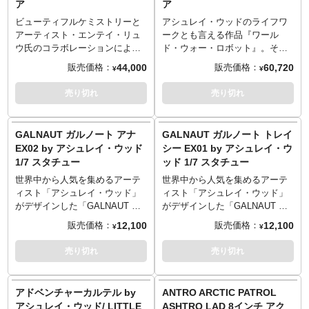
ア
ア
な光沢を与える、アンダーグレ
を行う日本人クリエイター
ーズを手作業で施したこだわり
「Acky Bright」氏とのコラボア
ビューティフルケミストリーと
アシュレイ・ウッドのライフワ
の限定アイテム。ビンテージの
イテムが登場！サイバーパンク
アーティスト・エンテイ・リュ
ークとも言える作品『ワール
食器を思わせるそのカラーリン
かつディストピア感を漂わせる
ウ氏のコラボレーションによっ
ド・ウォー・ロボット』。その
グもたまらない風合いです。
魅力たっぷりな「No.02 モニ
てアンダーバースよりリリース
キャラクターを「ポケットユニ
44,000
60,720
販売価格：
販売価格：
¥
¥
カ」。アンダーバースの得意と
される「フィアス・ガールズ」
バース」シリーズとして展開し
するウェザリング的アプローチ
シリーズ。ラインナップしたの
ているUnderverseに、1/6スケー
売り切れ
売り切れ
がさらに魅力を高めます!
はボーン・ガール（トリケラト
ルの『WORLD WAR ROBOT
プス）です。怪獣の骨と女性を
2』アクションフィギュアが登
アーティスティックにMIXし、
場。ラインナップしたのは「ノ
GALNAUT ガルノート アナ
GALNAUT ガルノート トレイ
1/6スケールで表現されたボー
ム・ド・プルーム」です。アシ
EX02 by アシュレイ・ウッド
シー EX01 by アシュレイ・ウ
ン・ガール。特徴的なトリケラ
ュレイ・ウッドがデザインした
1/7 スタチュー
ッド 1/7 スタチュー
トプスの頭蓋骨や、骨の尻尾、
全身25個所可動のUVボディを素
アーマーや外骨格的なテイスト
体として使用。ホースがバッグ
世界中から人気を集めるアーテ
世界中から人気を集めるアーテ
の脚部など、細かなディテール
へと接続されたガスマスクを着
ィスト「アシュレイ・ウッド」
ィスト「アシュレイ・ウッド」
までコダワリを感じるアートア
用し、ボロボロの衣装を纏う、
がデザインした「GALNAUT ガ
がデザインした「GALNAUT ガ
イテムとなりました。
ノム・ド・プルーム。付属のリ
ルノート」。アンダーバースか
ルノート」。アンダーバースか
12,100
12,100
販売価格：
販売価格：
¥
¥
ボルバーやショットガンは装備
ら1/7スケール、全高約21センチ
ら1/7スケール、全高約21センチ
でき、過酷な世界で生きる様を
でスタチュー化となりました。
でスタチュー化となりました。
売り切れ
売り切れ
再現できます。マスクの錆や土
こちらは水色のワンピースにヘ
こちらはピンクのワンピースに
で汚れた上着など、細部に至る
ルメット姿の「アナ EX02」。
ヘルメット姿の「トレイシー
まで非常にリアルに施された表
ヘルメットは着脱可能！
EX01」。ヘルメットは着脱可
アドベンチャーカルテル by
ANTRO ARCTIC PATROL
現から、ウッドが創造する世界
能！
アシュレイ・ウッド/ LITTLE
ASHTRO LAD 8インチ アク