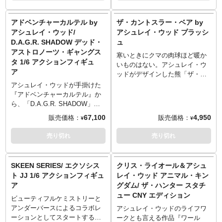
PVC, ABS, POM
・Head sculpture
弾の立ち位置もある今回の新作
機械のようなヘッドを持つドラ
Created and Designed by Ashley
Produced by Underverse
・Printed T-Shirt
では、10インチ素体に25箇所の
ウン、ヴィラン側らしくシック
アドベンチャーカルテル by
ザ・カントスラー・ベア by
Wood
・Classic Sport Zipper
可動域。過去、現在、未来を探
な黒テラードスーツでスタイリ
アシュレイ・ウッド/
アシュレイ・ウッド プラッシ
Produced by Underverse
※本商品以外は付属しません。
Sweatshirt
求する設定のサイキックアイ
ッシュな装いに。多彩なハンド
D.A.G.R. SHADOW デッド・
ュ
・Slim Fit Denim Pants
（アイウェア）は3種付属。
パーツが特徴で、クランプ、ナ
アストロノーツ・ギャングス
・Messenger Bag
Features:
イフ、ハサミ、ドリルなどに換
寒いときにクマの肉球ほど暖か
タ 1/6 アクションフィギュ
・Skull Bomb
- Developed in conjunction
装が可能です。ニワトリの頭を
いものはない。アシュレイ・ウ
ア
・Hand shapes 2 pairs
between Beautiful Chemistry
模したワブラーアクセサリーも
ッドがデザインした熊「ザ・カ
(including loose hand shapes 1
and Artist 127 as the
インパクトあり！
ントスラー・ベア」が、アンダ
アシュレイ・ウッドが手掛けた
pair, fist shapes *1 pair)
"Wilderness" Project Vol.2
ーバースによりプラッシュとな
『アドベンチャーカルテル』か
・High-top canvas shoes
- New 10” UV Body with 25
りました。全高約16センチのも
ら、「D.A.G.R. SHADOW」デ
(canvas shoe type, made of
points of articulation
ふもふボディで、どこでもいっ
ッド・アストロノーツ・ギャン
67,100
4,950
販売価格：
販売価格：
¥
¥
PVC) *1 pairsters
- The First MBTI action figure
しょ。
グスタが1/6スケールでフィギュ
・UV Figure Stand
- Raven: A psychic eye that
ア化されました。古めかしい宇
売り切れ
売り切れ
Materials
explores the past, present, and
宙服デザインに、ウェザリング
・PVC, ABS, FABRIC
future.
を追加し、アシュレイ・ウッド
- Snake: secretive and
のアートがそのまま立体化した
SKEEN SERIES/ エクソシス
クリス・ライオール＆アシュ
Produced by Underverse
dangerous, symbolizing
かのような錯覚を覚えます。ヘ
ト JJ 1/6 アクションフィギュ
レイ・ウッド アニマル・キン
Designed by Ashley Wood
regeneration, transformation,
ルメット内にはLEDライトアッ
ア
グダム/ ザ・ハンター スタチ
immortality, and healing.
プが搭載され、中のスカルが青
(C) 2023UNDERVERSE LTD
ュー CNY エディション
Poisonous, healer.
い光で浮かび上がる様は、幻想
ビューティフルケミストリーと
(C) 2023 7174PTY LTD
- Coil: a magic weapon to
的。ハンドガンは4種付属予定。
アンダーバースによるコラボレ
アシュレイ・ウッドのライフワ
activate a spell
D.A.G.R. SHADOW DEAD
ーションとしてスタートする、
ークとも言える作品『ワール