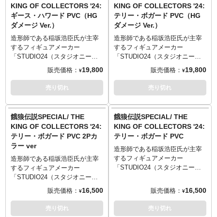
トとゲーム中のフォルムの融合
KING OF COLLECTORS '24:
KING OF COLLECTORS '24:
プトとし、当時の熱狂をリアル
をコンセプトとし、ゲーム対戦
ギース・ハワード PVC（HG
テリー・ボガード PVC（HG
な造形と拘りの彩色に込めて完
中の基本ポージングをモチーフ
ダメージ Ver.）
ダメージ Ver.）
成した、大人になった狼たちへ
に、当時の熱狂をリアルな造形
と捧げる意欲作です。ゲーム対
と拘りの彩色に込めて完成し
造形師である稲坂浩臣氏が主宰
造形師である稲坂浩臣氏が主宰
戦中の基本ポージングがモチー
た、大人になった狼たちへと捧
するフィギュアメーカー
するフィギュアメーカー
フとなっているので単体でも良
げる意欲作。また、付属のポス
「STUDIO24（スタジオニーヨ
「STUDIO24（スタジオニーヨ
し、付属のポスターやステッカ
ターとステッカーでゲーム中の
ン）」が放つ渾身の「THE
ン）」が放つ渾身の「THE
19,800
19,800
販売価格：
販売価格：
¥
¥
ーと合わせゲーム画面の再現を
世界観をさらに深める事が可能
KING OF COLLECTORS
KING OF COLLECTORS
しても良しです！
なアイテム。
'24」。今回、SNKの『餓狼伝説
'24」。今回、SNKの『餓狼伝説
売り切れ
売り切れ
SPECIAL』より「ギース・ハワ
SPECIAL』より「テリー・ボガ
ード」が、HGダメージ Ver.とな
ード」が、HGダメージ Ver.とな
ってラインナップ。森気楼氏の
ってラインナップ。森気楼氏の
餓狼伝説SPECIAL/ THE
餓狼伝説SPECIAL/ THE
イラストとゲーム中のフォルム
イラストとゲーム中のフォルム
KING OF COLLECTORS '24:
KING OF COLLECTORS '24:
の融合をコンセプトとし、ゲー
の融合をコンセプトとし、ゲー
テリー・ボガード PVC 2Pカ
テリー・ボガード PVC
ム対戦中の基本ポージングをモ
ム対戦中の基本ポージングをモ
ラー ver
チーフに、当時の熱狂をリアル
チーフに、当時の熱狂をリアル
造形師である稲坂浩臣氏が主宰
な造形と拘りの彩色に込めて完
な造形と拘りの彩色に込めて完
するフィギュアメーカー
造形師である稲坂浩臣氏が主宰
成した、大人になった狼たちへ
成した、大人になった狼たちへ
「STUDIO24（スタジオニーヨ
するフィギュアメーカー
と捧げる意欲作。また、付属の
と捧げる意欲作。また、付属の
ン）」が放つ渾身の新シリーズ
「STUDIO24（スタジオニーヨ
ポスターとステッカーでゲーム
ポスターとステッカーでゲーム
「THE KING OF COLLECTORS
ン）」が放つ渾身の新シリーズ
16,500
16,500
販売価格：
販売価格：
¥
¥
中の世界観をさらに深める事が
中の世界観をさらに深める事が
'24」！
「THE KING OF COLLECTORS
可能なアイテム。
可能なアイテム。
SNKの『餓狼伝説SPECIAL』よ
'24」！
売り切れ
売り切れ
り、シリーズ最新作は「テリ
SNKの『餓狼伝説SPECIAL』よ