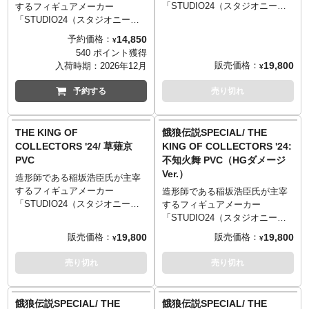
「STUDIO24（スタジオニーヨ
するフィギュアメーカー
ン）」が放つ渾身の新シリーズ
「STUDIO24（スタジオニーヨ
「THE KING OF COLLECTORS
ン）」が放つ渾身のシリーズ
14,850
予約価格：
¥
'24」！
「THE KING OF COLLECTORS
540 ポイント獲得
ついに展開となる『THE KING
'24」！
19,800
販売価格：
入荷時期：
2026年12月
¥
OF FIGHTERS’98』、第二弾は
カプコンの人気シリーズ『スト
草薙京の宿命のライバルと言え
リートファイターII』よりリュウ
予約する
売り切れ
る存在・八神庵！森気楼氏のイ
がラインナップしました。コン
ラストとゲーム中のフォルムの
セプトは当初から変わらず、当
融合をコンセプトとし、当時の
時のイラストとゲームの融合。
THE KING OF
餓狼伝説SPECIAL/ THE
熱狂をリアルな造形と拘りの彩
当時の熱狂をリアルな造形と拘
COLLECTORS '24/ 草薙京
KING OF COLLECTORS '24:
色に込めて完成した、大人にな
りの彩色に込めて、大人になっ
PVC
不知火舞 PVC（HGダメージ
った狼たちへと捧げる意欲作で
たファイターたちへ捧げる意欲
Ver.）
す。ゲーム対戦中の基本ポージ
作。細部の造形、彩色はもちろ
造形師である稲坂浩臣氏が主宰
ングがモチーフとなっているの
んだが、一番追究したいのは当
するフィギュアメーカー
造形師である稲坂浩臣氏が主宰
で単体でも良し、付属のポスタ
時の熱狂の再燃だ！大人になっ
「STUDIO24（スタジオニーヨ
するフィギュアメーカー
ーやステッカーと合わせゲーム
たファイターたちよ！目覚めの
ン）」が放つ渾身の新シリーズ
「STUDIO24（スタジオニーヨ
画面の再現をしても良しです！
時は来た！
「THE KING OF COLLECTORS
ン）」が放つ渾身の「THE
19,800
19,800
販売価格：
販売価格：
¥
¥
'24」！
KING OF COLLECTORS
ついに展開となる『THE KING
'24」。今回、SNKの『餓狼伝説
売り切れ
売り切れ
OF FIGHTERS’98』、第一弾は
SPECIAL』より「不知火 舞」
やはり主人公・草薙京でしょ
が、HGダメージ Ver.となってラ
う！森気楼氏のイラストとゲー
インナップ。森気楼氏のイラス
餓狼伝説SPECIAL/ THE
餓狼伝説SPECIAL/ THE
ム中のフォルムの融合をコンセ