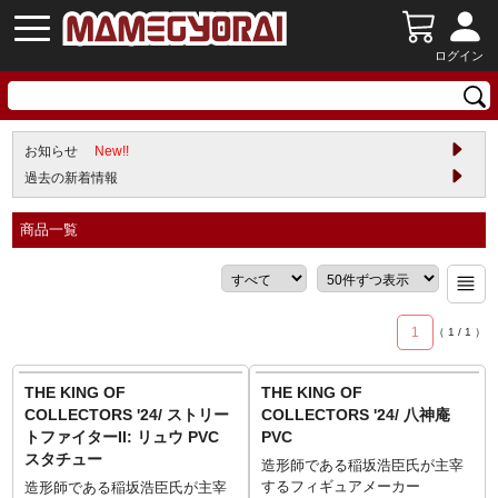
ログイン
お知らせ
New!!
過去の新着情報
商品一覧
1
（
1
/
1
）
THE KING OF
THE KING OF
COLLECTORS '24/ ストリー
COLLECTORS '24/ 八神庵
トファイターII: リュウ PVC
PVC
スタチュー
造形師である稲坂浩臣氏が主宰
するフィギュアメーカー
造形師である稲坂浩臣氏が主宰