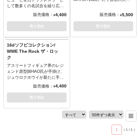
vs.武尊の"世紀の一戦"と呼び声
復刻。その重量は約4kg！！重量
して数多くの名試合を繰り広
高い感動的な試合を戦い抜い
感、存在感が半端ないアントニ
げ、2000年にはプロレスリン
4,400
5,500
販売価格：
販売価格：
¥
¥
た、キックボクシング史上最高
オ猪木氏らしい規格外なピュー
グ・ノアの創始者として旗揚げ
の天才であり至宝、那須川天心
ター像をぜひ貴方の元へ。
を行った名レスラー、三沢光
売り切れ
売り切れ
のリアルタイプフィギュアが、
～ご注意事項～以下ご了承の上
晴。リングで倒れてから13年、
アスリート造形で有名なHAO氏
ご予約をお願いいたします～
当時の雄姿を感じさせるかの様
の原型を元に立体化。今回は、
■発売時期につきましては予定と
な、代名詞、三沢のエルボーを
16dソフビコレクション/
漫画『グラップラー刃牙』の主
なりますため、大幅に遅れや前
繰り出す瞬間を切り抜いた様な
WWE The Rock ザ・ロッ
人公、範馬刃牙の必殺技であ
倒しとなる場合もございます。
フィギュアが実現！原型は、ア
ク
り、実際の試合でも使用してい
■ご予約いただいた時点で、商品
スリート造形で有名なHAO氏が
るトリケラトプス拳を繰り出す
代金のうち「\20,000」を内金と
担当。
アスリートフィギュア界のレジ
さまを再現！
してお支払いをお願いします
© NOAH ProWrestling
ェンド原型師HAO氏が手掛け、
©TARGET / Cygames
（内金確認をもってご予約受付
ジュウロクホウイが新たに手掛
とさせていただきます）。
けるソフビシリーズ「16dソフビ
4,400
販売価格：
¥
■内金は同ページに記載しており
コレクション」。現在は「ドウ
ますURLからご注文ください。
ェイン・ジョンソン」としてハ
売り切れ
■残りの商品代金につきましては
リウッド映画というリングを主
入荷後に支払いいただきます。
戦場としている、WWEの伝説。
■商品入荷のご案内後に通常どお
「THE ROCK」ことロック様が
り配送指示をお願いします。
ラインナップしました。妙技を
■スマートフォンでご予約の場合
味わえ。
1
はご予約後に別途内金のご案内
（
1
/
1
）
メールをお送りします。