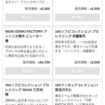
けるソフビシリーズ「16dソフビ
るテリー・ファンクのソフビフ
コレクション」。デビュー25周
ィギュアが16dコレクションに登
5,500
5,500
販売価格：
販売価格：
¥
¥
年記念として、選手本人監修の
場！1970年に来日し実兄のドリ
元、「丸藤正道」がソフビにな
ー・ファンク・ジュニアとのタ
売り切れ
売り切れ
りました。多数のスポンサーロ
ッグチーム「ザ・ファンクス」
ゴが記載されているガウンも完
でも活躍し、ジャイアント馬場
全再現！
& アントニオ猪木タッグを破
INOKI GENKI FACTORY/ ア
16dソフビコレクション/ プロ
(C)2023. NOAH ProWrestling
り、インターナショナル・タッ
ントニオ猪木 ピューター
レスリング 武藤敬司
グ王座も獲得した第51代NWA世
像
2023年2月21日。一つの伝説が
界ヘビー級王者。原型師はアス
幕を下ろす。東京ドームで引退
リート原型で有名なHAO氏が担
元気があれば何でもできる！
する「ジーニアス」武藤敬司
当。
プロレスの枠を超え多くの人々
が、ジュウロクホウイから「16d
©2023Terry Funk
に勇気与え続けた伝説のプロレ
コレクション」ソフビフィギュ
スラー、アントニオ猪木。 昨年
84,700
5,500
販売価格：
販売価格：
¥
¥
アで登場。アスリート原型で有
惜しくもその人生に幕を閉じた
名なHAO氏が原型担当し、大胆
アントニオ猪木氏が延々と見守
売り切れ
売り切れ
なデフォルメでフィギュア化さ
ってくれるピューター（すず）
れました。
を使用したアントニオ猪木像が
登場！原型制作は数々のアント
16dソフビコレクション/ プロ
16dフィギュアコレクション/
ニオ猪木氏のフィギュアを手掛
レスリング NOAH 三沢光
那須川天心
けてきたHAO氏が担当。過去少
晴
東京ドームで開催されたキック
量、ポリストーンで発売された
ボクシングイベント『THE
1/6スケールフィギュアの原型を
1981年に全日本プロレスにてデ
MATCH 2022』にて那須川天心
手直しし、ピューター像として
ビューし全日トップレスラーと