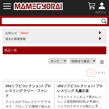
ログイン
お知らせ
New!!
過去の新着情報
商品一覧
1
（
1
/
1
）
16dソフビコレクション/ プロ
16dソフビコレクション/ プロ
レスリング テリー・ファン
レスリング 丸藤正道
ク
アスリートフィギュア界のレジ
ェンド原型師HAO氏が手掛け、
アメリカのプロレスラーで"テキ
ジュウロクホウイが新たに手掛
サス・ブロンコ"の愛称で知られ