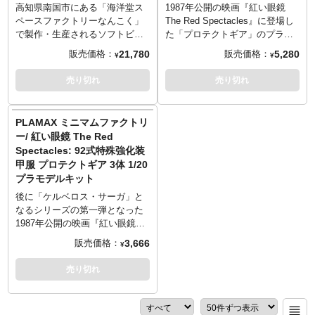
高知県南国市にある「海洋堂ス
1987年公開の映画『紅い眼鏡
ペースファクトリーなんこく」
The Red Spectacles』に登場し
で製作・生産されるソフトビニ
た「プロテクトギア」のプラス
ール製ガレージキットシリー
チックモデルが、「特捜班小型
21,780
5,280
販売価格：
販売価格：
¥
¥
ズ。海洋堂の往年の名作から最
警邏車」とセットになって登場
新作まで、多種多様なものが
です。ファインモールド社とタ
売り切れ
売り切れ
日々生み出されるオールジャパ
ッグを組み、劇中登場車両の特
ンメイドのフィギュアとして展
徴であるスラットタイプのフロ
開していきます。
ントグリルを装着した車体を再
PLAMAX ミニマムファクトリ
強化スーツの最高傑作デザイン
現しました。各マーキングも現
ー/ 紅い眼鏡 The Red
である「プロテクトギア」。第
存する資料を検証し、このセッ
Spectacles: 92式特殊強化装
二次世界大戦のドイツ軍の魅力
ト専用の特別デカールをご用
甲服 プロテクトギア 3体 1/20
を各所に取り入れられた、デザ
意。劇中冒頭シーンの再現や、
プラモデルキット
イナー出渕裕氏の手によって生
フィギュアと車両を並べる楽し
み出された圧倒的な存在感の強
さをお届けします！
後に「ケルベロス・サーガ」と
化スーツを造形作家・田熊勝夫
なるシリーズの第一弾となった
が立体化。外連味など一切無
1987年公開の映画『紅い眼鏡
い、立ち姿だけでにじみ出る存
The Red Spectacles』。劇中に
3,666
販売価格：
¥
在感と重量感が味わえる、田熊
登場した「92式特殊強化装甲
造形作品の中でも最高傑作と言
服」、通称「プロテクトギア」
売り切れ
えるでしょう。
が簡単に組み立てて卓上に並べ
※この商品は組み立て、塗装が
られる1/20スケールのプラスチ
必要なソフビキットとなりま
ックモデル、マックスファクト
す。組み立て、塗装には別途、