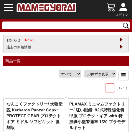
ログイン
お知らせ
New!!
過去の新着情報
商品一覧
1
（
1
/
1
）
なんこくファクトリー/ 犬狼伝
PLAMAX ミニマムファクトリ
説 Kerberos Panzer Copx:
ー/ 紅い眼鏡: 92式特殊強化装
PROTECT GEAR プロテクト
甲服 プロテクトギア with 特
ギア ミドル ソフビキット 復
捜班小型警邏車 1/20 プラモデ
刻版
ルキット