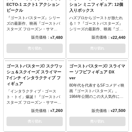
ンブブーンと遊べるタイプ。ト
ECTO-1 エクト1 アクション
ション ミニフィギュア: 12個
ップにはドローン（動きませ
ビークル
入りボックス
ん）も装備！同スケールの伸縮
性あるスライマーも付属し、世
『ゴーストバスターズ』シリー
ハズブロからゴーストが放たれ
界観が広がります。
ズの最新作、映画『ゴーストバ
る！？『ゴーストバスターズ』
スターズ フローズン・サマ
シリーズの最新作、映画『ゴー
ー』！その劇中に登場する「エ
ストバスターズ フローズン・サ
7,480
22,440
販売価格：
販売価格：
¥
¥
クト1」が、アクションビークル
マー』！その劇中に登場するゴ
化されました！ディテールを突
ーストたち、ミニマシュマロマ
売り切れ
売り切れ
き詰めたというよりは、ドア開
ンとスライマーがミニサイズで
閉、タイヤ可動、スイングアウ
トレーディングフィギュア化さ
トするブラスターシートと、お
れました。映画のシーンをフィ
ゴーストバスターズ/ スクワッ
ゴーストバスターズ/ スライマ
なじみのギミック搭載したブー
ーチャーしたポーズを採用し、
シュ＆スクイーズ スライマー
ー ソフビフィギュア DX
ンブブーンと遊べるタイプ。ト
デフォルメアレンジ。焼けた
7インチ インタラクティブ フ
ver
ップにはドローン（動きませ
り、ピザ食べたり、ドロドロし
ィギュア
ん）も装備！同スケールの伸縮
たりと、かわいさのやりたい放
80年代を代表するSFコメディ映
性あるスライマーも付属し、世
題。マシュマロマン6種、スライ
画『ゴーストバスターズ』。
「インタラクティブ・ゴース
界観が広がります。
マー6種、計12種でわちゃわち
1984年公開のこの大人気作に登
ト・トイ」爆誕！『ゴーストバ
※この商品は入荷数の減数など
ゃ！※ボックスで購入されても
場したゴーストの1種「スライマ
スターズ フローズン・サマー』
によりご予約をキャンセル頂く
全ての種類が揃う保証はござい
ー」が、スターエーストイズか
公開で盛り上がる今、オススメ
7,260
27,500
販売価格：
販売価格：
¥
¥
場合や、分納での入荷となる場
ません。
らソフビスタチュー化です！人
したい「インタラクティブ・ゴ
合がございます。
※この商品は入荷数の減数など
畜無害の食いしん坊な「醜い小
ースト・トイ」はこちらの…ス
売り切れ
売り切れ
によりご予約をキャンセル頂く
さなじゃがいも」を全高約10セ
ライマー！映画『ゴーストバス
場合や、分納での入荷となる場
ンチで再現。浮遊状態を再現す
ターズ』シリーズでは切っても