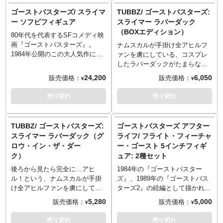
合がございます。
るスタンドを使うと、全高約22
切れない幽霊の1種「スライマ
ゴーストバスターズ/ スライマ
TUBBZ/ ゴーストバスターズ:
センチでディスプレイが可能で
ー」、その舌を押すとムシャム
ー ソフビフィギュア
スライマー ラバーダック
す。今回もデラックスバージョ
シャという効果音やゲップな
（BOXエディション）
ンがラインナップ！なんとLED
80年代を代表するSFコメディ映
ど、40種以上の不気味サウンド
による発光ギミックを内蔵し、
画『ゴーストバスターズ』。
が響き渡ります。可動は腕のみ
ナムスカルが手掛け全アヒルフ
ボディがぼやーっと光ります。
1984年公開のこの大人気作に登
と簡易的ながらも、それ以上に
ァンを虜にしている、コスプレ
さらに口元に装着可能な「ソー
場したゴーストの1種「スライマ
楽しいのが押して！潰す！やわ
したラバーダックがたまらない
セージ」パーツまで付属。食い
ー」が、スターエーストイズか
らかボディでグニグニして遊べ
「TUBBZ」から、パッケージが
24,200
6,050
販売価格：
販売価格：
¥
¥
しん坊万歳。
らソフビスタチュー化です！人
ます、あまりやりすぎはご注
BOXタイプとなったNEWスタイ
畜無害の食いしん坊な「醜い小
意。
ルで過去の名作たちが再び！こ
売り切れ
売り切れ
さなじゃがいも」を全高約10セ
ちらは当初映画では劇中に登場
ンチで再現。浮遊状態を再現す
するゴーストに1匹でしたが、そ
るスタンドを使うと、全高約22
の後アニメーションではメイン
TUBBZ/ ゴーストバスターズ:
ゴーストバスターズ アフター
センチでディスプレイが可能で
キャラクターの仲間入りを果た
スライマー ラバーダック（グ
ライフ/ フライト・フィーチャ
す。
し今ではシリーズに欠かせない
ロウ・イン・ザ・ダー
ー・ゴースト 5インチフィギ
スライマー（のコスプレをした
ク）
ュア: 2種セット
アヒル）。ラバーダックをスポ
ッと包み込む！？そのビジュア
後ろから見たら完全に…アヒ
1984年の『ゴーストバスター
ルも最高です！
ル！という、ナムスカルが手掛
ズ』、1989年の『ゴーストバス
※この商品は入荷数の減数など
け全アヒルファンを虜にしてい
ターズ2』の続編として描かれる
によりご予約をキャンセル頂く
る看板アイテム！コスプレした
『ゴーストバスターズ/アフター
5,280
5,000
販売価格：
販売価格：
¥
¥
場合や、分納での入荷となる場
ラバーダックがなんとも可愛ら
ライフ』。NYがゴーストに脅か
合がございます。またパッケー
しいTUBBZから1984年の映画
された時から30年後の世界で新
売り切れ
売り切れ