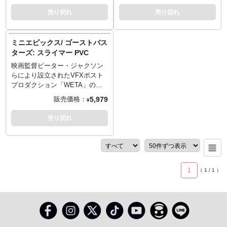
すいサイズや価格も注目です。
の作風とは違ったとても意外な
でもご紹介させていただいてお
バスターズ』とコラボレーショ
売り切れ
売り切れ
※パッケージダメージあり
デフォルメシリーズ「ミニエピ
ります。
ン！大型プレイセットからビー
ックス」が展開します！1984年
クル、キャラまで、あの独特の
第一作公開のSFコメディー映画
デフォルメな「プレイモービ
ミニエピックス/ ゴーストバス
『ゴーストバスターズ』に登場
ル」のデザインでフィギュア化
ターズ: スライマー PVC
する幽霊「ズール」がラインナ
となりました。ディスプレイが
ップです。劇中では2頭いたテラ
映画監督ピーター・ジャクソン
楽しくなる豊富なアクセサリー
ードッグの片方「門の神ズー
らにより設立されたVFXポスト
や、同シリーズのプレイモービ
ル」。実写とアニメイテッドの
プロダクション「WETA」の一
ルと組み合わせ、劇中のシーン
中間を意識したような、海外メ
部門として特殊メイクやプロッ
なども再現可能です。
5,979
販売価格：
¥
ーカーならではのアレンジデザ
プ製作などを手がけてきたウェ
インは新鮮！コレクションしや
タワークショップから、今まで
売り切れ
すいサイズや価格も注目です。
の作風とは違ったとても意外な
※この商品は入荷数の減数など
デフォルメ・アイテム「ミニエ
によりご予約をキャンセル頂く
ピック」シリーズが登場です。
場合や、分納での入荷となる場
1984年第一作公開のSFコメディ
合がございます。
ー映画『ゴーストバスターズ』
1
（
1
/
1
）
に登場する幽霊「スライマー」
がラインナップ。大きい口を開
けて、スパゲッティを貪るスラ
イマー。ミートボールや食べて
は体をすり抜けてボタボタ下に
落ちるスパゲッティも立体化し