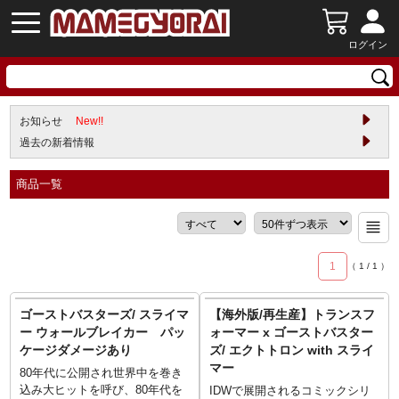
ログイン
お知らせ
New!!
過去の新着情報
商品一覧
1
（
1
/
1
）
ゴーストバスターズ/ スライマ
【海外版/再生産】トランスフ
ー ウォールブレイカー パッ
ォーマー x ゴーストバスター
ケージダメージあり
ズ/ エクトトロン with スライ
マー
80年代に公開され世界中を巻き
込み大ヒットを呼び、80年代を
IDWで展開されるコミックシリ