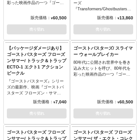
彩った映画作品の一つ『ゴース
ーズ
トバスターズ』から、今ではシ
『Transformers/Ghostbusters』。
リーズに欠かせないゴースト、
過去、お互いの作品が生誕35周
60,500
13,860
販売価格：
販売価格：
¥
¥
スライマーが壁からヌッと現れ
年を迎えた際にフィギュア化さ
る！？全高約73cmにも及ぶウォ
れた、コミックでも登場するゴ
売り切れ
売り切れ
ールディスプレイ＝ウォールブ
ーストバスターズの愛車
レイカーが登場です。さらにラ
「ECTO-1（エクト1）」が変形
イトを手元で点灯出来るリモコ
するロボット「エクトトロン」
【パッケージダメージあり】
ゴーストバスターズ/ スライマ
ンも付属！スライマーと一緒に
が数量限定でカムバック！最高×
ゴーストバスターズ フローズ
ー ウォールブレイカー
ゴーストバスターズライフが送
最高のコラボレーションの一つ
ンサマー/ トラック＆トラップ
れるファン注目のアイテム。※
80年代に公開され世界中を巻き
でフィギュアファン、映画ファ
ECTO-1 エクト1 アクション
電池は含まれておりません。
込み大ヒットを呼び、80年代を
ンともに手にしておきたい名品
ビークル
彩った映画作品の一つ『ゴース
です。
トバスターズ』から、今ではシ
※入荷数の減数などによりご予
『ゴーストバスターズ』シリー
リーズに欠かせないゴースト、
約をキャンセル頂く場合や、分
ズの最新作、映画『ゴーストバ
スライマーが壁からヌッと現れ
納での入荷となる場合がござい
スターズ フローズン・サマ
る！？全高約73cmにも及ぶウォ
ます。またパッケージは輸送用
ー』！その劇中に登場する「エ
7,040
60,500
販売価格：
販売価格：
¥
¥
ールディスプレイ＝ウォールブ
となりますため、パッケージに
クト1」が、アクションビークル
レイカーが登場です。さらにラ
多少の傷やダメージがある場合
化されました！ディテールを突
売り切れ
売り切れ
イトを手元で点灯出来るリモコ
もございます。
き詰めたというよりは、ドア開
ンも付属！スライマーと一緒に
閉、タイヤ可動、スイングアウ
ゴーストバスターズライフが送
トするブラスターシートと、お
ゴーストバスターズ フローズ
ゴーストバスターズ フローズ
れるファン注目のアイテム。※
なじみのギミック搭載したブー
ンサマー/ トラック＆トラップ
ンサマー/ ザ・エクト・コレク
電池は含まれておりません。