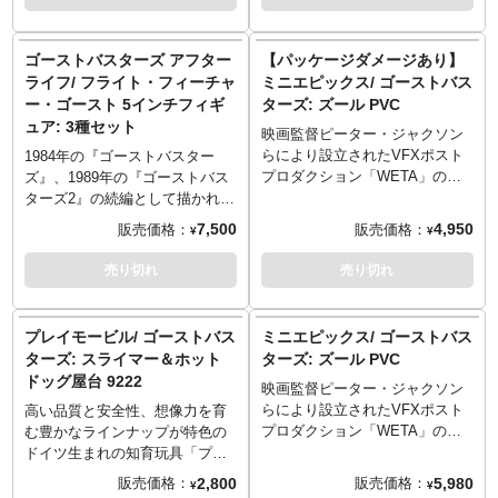
ジは輸送用パッケージとなりま
『ゴーストバスターズ』のスラ
たなゴーストバスターズの物語
すため、パッケージに多少の傷
イマーラバーダックが登場で
が紡がれるファン必見の作品か
やダメージがある場合もござい
す。当初映画では劇中に登場す
ら、何とも可愛らしいゴースト
ゴーストバスターズ アフター
【パッケージダメージあり】
ます。
るゴーストに1匹でしたが、その
たちが登場です。それぞれにギ
ライフ/ フライト・フィーチャ
ミニエピックス/ ゴーストバス
後アニメーションではメインキ
ミックが仕込まれており、その
ー・ゴースト 5インチフィギ
ターズ: ズール PVC
ャラクターの仲間入りを果たし
雰囲気も80年代を感じさせる素
ュア: 3種セット
今ではシリーズに欠かせないス
敵アイテム。ラインナップはマ
映画監督ピーター・ジャクソン
ライマー。ラバーダックをスポ
シュマロマン、スライマーに加
らにより設立されたVFXポスト
1984年の『ゴーストバスター
ッと包み込む！？そのビジュア
えアフターライフで初登場とな
プロダクション「WETA」の一
ズ』、1989年の『ゴーストバス
ルも最高です。さらにグロウ・
るマンチャ―を加えた3種コンプ
部門として特殊メイクやプロッ
ターズ2』の続編として描かれる
イン・ザ・ダーク（蓄光）仕様
リートから、マシュマロマンを
プ製作などを手がけてきたウェ
『ゴーストバスターズ/アフター
7,500
4,950
販売価格：
販売価格：
¥
¥
というのも胸が躍りますね。可
退治したスライマー＆マンチャ
タワークショップから、今まで
ライフ』。NYがゴーストに脅か
愛いバスタブ型のパッケージも
ーの2種セット。
の作風とは違ったとても意外な
された時から30年後の世界で新
売り切れ
売り切れ
もちろん健在。世界限定3000個
YouTube「豆魚雷チャンネル」
デフォルメシリーズ「ミニエピ
たなゴーストバスターズの物語
で再生産予定はないそうなの
でもご紹介させていただいてお
ックス」が展開します！1984年
が紡がれるファン必見の作品か
で、ぜひお見逃しなく！
ります。
第一作公開のSFコメディー映画
ら、何とも可愛らしいゴースト
プレイモービル/ ゴーストバス
ミニエピックス/ ゴーストバス
『ゴーストバスターズ』に登場
たちが登場です。それぞれにギ
ターズ: スライマー＆ホット
ターズ: ズール PVC
する幽霊「ズール」がラインナ
ミックが仕込まれており、その
ドッグ屋台 9222
ップです。劇中では2頭いたテラ
映画監督ピーター・ジャクソン
雰囲気も80年代を感じさせる素
ードッグの片方「門の神ズー
らにより設立されたVFXポスト
敵アイテム。ラインナップはマ
高い品質と安全性、想像力を育
ル」。実写とアニメイテッドの
プロダクション「WETA」の一
シュマロマン、スライマーに加
む豊かなラインナップが特色の
中間を意識したような、海外メ
部門として特殊メイクやプロッ
えアフターライフで初登場とな
ドイツ生まれの知育玩具「プレ
ーカーならではのアレンジデザ
プ製作などを手がけてきたウェ
るマンチャ―を加えた3種類。
イモービル」。1984年に公開さ
2,800
5,980
販売価格：
販売価格：
¥
¥
インは新鮮！コレクションしや
タワークショップから、今まで
YouTube「豆魚雷チャンネル」
れたSFコメディ映画『ゴースト