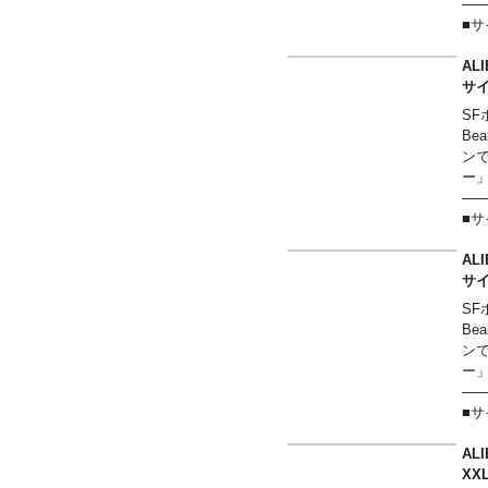
──
■
Sサ
Mサ
AL
Lサ
サ
XL
SF
XX
B
──
ン
ー
──
■
Sサ
Mサ
AL
Lサ
サ
XL
SF
XX
B
──
ン
ー
──
■
Sサ
Mサ
AL
Lサ
X