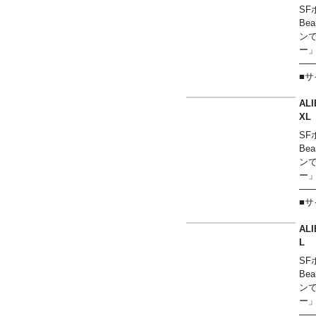
XL
SF
XX
B
──
ン
ー
──
■
Sサ
Mサ
AL
Lサ
X
XL
SF
XX
B
──
ン
ー
──
■
Sサ
Mサ
AL
Lサ
XL
SF
XX
B
──
ン
ー
──