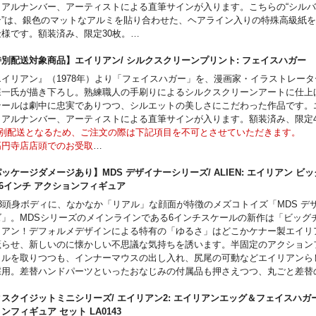
リアルナンバー、アーティストによる直筆サインが入ります。こちらの“シル
ン”は、銀色のマットなアルミを貼り合わせた、ヘアライン入りの特殊高級紙
仕様です。額装済み、限定30枚。
特別配送となるため、ご注文の際は下記項目を不可とさせていただきます。
高円寺店店頭でのお受取
特別配送対象商品】エイリアン/ シルクスクリーンプリント: フェイスハガ
代金引換でのお支払い
エイリアン』（1978年）より「フェイスハガー」を、漫画家・イラストレー
フィギュアなど他商品との同時注文（『ALIEN』プリント以外）
森一氏が描き下ろし。熟練職人の手刷りによるシルクスクリーンアートに仕上
ご相談やご不明点などがございましたらご注文時の「通信欄」、もしくは
テールは劇中に忠実でありつつ、シルエットの美しさにこだわった作品です。
derdesk@mamegyorai.jp までご連絡ください。
リアルナンバー、アーティストによる直筆サインが入ります。額装済み、限定4
ご注文からお届けまで、1～2ヶ月程のお時間を頂戴する場合がございます。
特別配送となるため、ご注文の際は下記項目を不可とさせていただきます。
武池袋本店で開催した「ALIEN SCREEN PRINTING ART EXHIBITION
高円寺店店頭でのお受取
おこなった商品です。
代金引換でのお支払い
フィギュアなど他商品との同時注文（『ALIEN』プリント以外）
ッケージダメージあり】MDS デザイナーシリーズ/ ALIEN: エイリアン ビ
CH TORCH OFFICIAL SITE
：
https://torchtorch.jp/
ご相談やご不明点などがございましたらご注文時の「通信欄」、もしくは
X 6インチ アクションフィギュア
derdesk@mamegyorai.jp までご連絡ください。
～3頭身ボディに、なかなか「リアル」な顔面が特徴のメズコトイズ「MDS デ
th Century Studios
ご注文からお届けまで、1～2ヶ月程のお時間を頂戴する場合がございます。
ズ」。MDSシリーズのメインラインである6インチスケールの新作は「ビッグ
武池袋本店で開催した「ALIEN SCREEN PRINTING ART EXHIBITION
リアン！デフォルメデザインによる特有の「ゆるさ」はどこかケナー製エイリ
おこなった商品です。
薫らせ、新しいのに懐かしい不思議な気持ちを誘います。半固定のアクション
イルを取りつつも、インナーマウスの出し入れ、尻尾の可動などエイリアンら
CH TORCH OFFICIAL SITE
：
https://torchtorch.jp/
採用。差替ハンドパーツといったおなじみの付属品も押さえつつ、丸ごと差替
が付属。おそらくドイツのフィルミュージアムでの展示状態をイメージしたも
th Century Studios
。そしてなんと！恐らく史上初となる「よだれ」パーツが付属します。多分、
スクイジットミニシリーズ/ エイリアン2: エイリアンエッグ＆フェイスハガー 1
りでしょう。加えて、エイリアンエッグ（上部は差替にて開閉再現可能）、フ
ンフィギュア セット LA0143