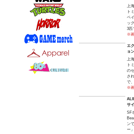
ー
上
現
ト
※
ペ
ッ
3
※
エク
ョン
上
ト
の
さ
で
※
AL
サ
SF
B
ン
ー