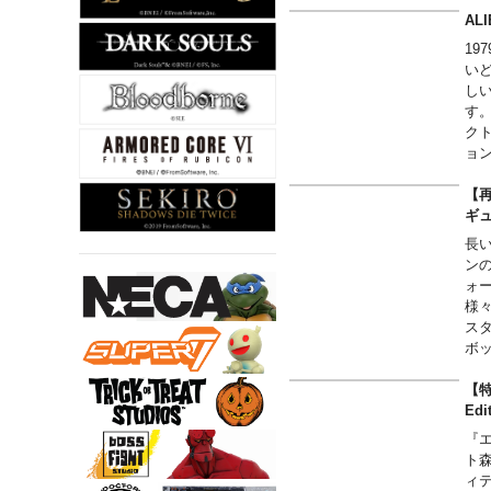
■
ー
AL
た
1
げ
い
わ
し
プ
す
付
ク
ョ
【再
ギ
長
ン
ォ
様
ス
ボ
【特
Ed
『
ト
ィ