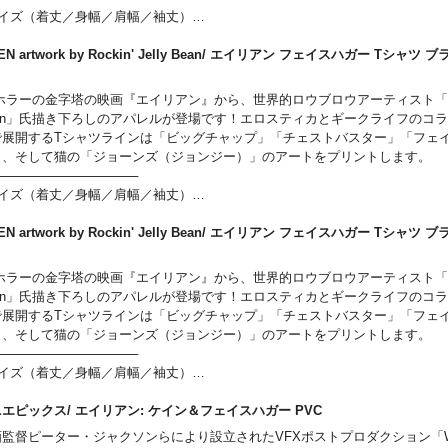
サイズ（着丈／身幅／肩幅／袖丈）
イズ （65cm／49cm／42cm／19cm）
イズ （69cm／52cm／46cm／20cm）
IEN artwork by Rockin' Jelly Bean/ エイリアン フェイスハガー Tシャツ
イズ （73cm／55cm／50cm／22cm）
M
サイズ （77cm／58cm／54cm／24cm）
ホラーの金字塔の映画『エイリアン』から、世界的ロウブロウアーティスト「Rockin
Lサイズ （81cm／63cm／57cm／25cm）
ean」氏描き下ろしのアパレルが登場です！エロスティカとギークライフのコ
────────────────
で展開するTシャツラインは「ビッグチャップ」「チェストバスター」「フェ
」、そして猫の「ジョーンズ（ジョンジー）」のアートをプリントします。
────────────────
サイズ（着丈／身幅／肩幅／袖丈）
イズ （65cm／49cm／42cm／19cm）
イズ （69cm／52cm／46cm／20cm）
IEN artwork by Rockin' Jelly Bean/ エイリアン フェイスハガー Tシャツ
イズ （73cm／55cm／50cm／22cm）
S
サイズ （77cm／58cm／54cm／24cm）
ホラーの金字塔の映画『エイリアン』から、世界的ロウブロウアーティスト「Rockin
Lサイズ （81cm／63cm／57cm／25cm）
ean」氏描き下ろしのアパレルが登場です！エロスティカとギークライフのコ
────────────────
で展開するTシャツラインは「ビッグチャップ」「チェストバスター」「フェ
」、そして猫の「ジョーンズ（ジョンジー）」のアートをプリントします。
────────────────
サイズ（着丈／身幅／肩幅／袖丈）
イズ （65cm／49cm／42cm／19cm）
イズ （69cm／52cm／46cm／20cm）
エピックス/ エイリアン: ケイン＆フェイスハガー PVC
イズ （73cm／55cm／50cm／22cm）
画監督ピーター・ジャクソンらにより設立されたVFXポストプロダクション「W