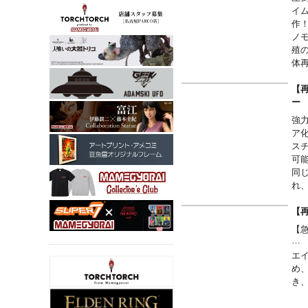
【
イ
■
作
す
ノ
■
殖
に
体
ク
根
【再
I
れ
強
■シ
ア
■サ
ス
■重量
可
■注
同
写
れ
ご
※
転
～
【再
■
【
す
■ご
エ
（
め
■
き
■
■
強