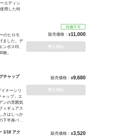
バーエディシ
を使用した特
ー
11,000
販売価格：
ターのヒロモ
¥
げました。デ
エンボス印、
売り切れ
0枚。
」にて、先行販売
ッグチャップ
9,680
販売価格：
¥
売り切れ
ザイナーシリ
チャップ」エ
」にて、先行販売
アンの雰囲気
フィギュアス
しさはしっか
の下半身パー
のと思われま
メズコのこだ
/18 アク
3,520
販売価格：
¥
ェイスハガ