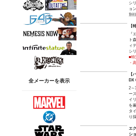
シ
ョ
別
■
・
【
・
『
・
ト
※
ィ
or
シ
※
■
※西
・
を
・
・
【パ
TOR
※
D
全メーカーを表示
or
2
©20
※
ー
※西
イ
を
を
タ
TOR
り
ツ
©20
す
エク
わ
ショ