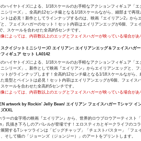
、チェストバスターも付属し、その様相はまさにファミリー！！エイリアンフ
海のハイヤトイズによる、1/18スケールのお手軽なアクションフィギュア「エ
できるハートフルなアイテムです。
ミニシリーズ」。全高約12センチ級となる1/18スケールながら、細部まで再
パッケージダメージあり。
イントは必見！新作としてラインナップするのは、映画『エイリアン2』から
グと、フェイスハガーのセット！セット内容はエイリアンエッグが6個、フェ
匹で、スケールを合わせた全高約5センチです。
画像によっては、内容数以上のエッグとフェイスハガーが映っている場合があ
スクイジットミニシリーズ/ エイリアン: エイリアンエッグ＆フェイスハガー 1
フィギュア セット LA0142
海のハイヤトイズによる、1/18スケールのお手軽なアクションフィギュア「エ
ミニシリーズ」。新作として映画『エイリアン』からエイリアンエッグと、フ
セットがラインナップします！全高約12センチ級となる1/18スケールながら
れた造型とペイントは必見！セット内容はエイリアンエッグが6個、フェイスハ
、スケールを合わせた全高約5センチです。
画像によっては、内容数以上のエッグとフェイスハガーが映っている場合があ
IEN artwork by Rockin' Jelly Bean/ エイリアン フェイスハガー Tシャツ
イズXXL
ホラーの金字塔の映画『エイリアン』から、世界的ロウブロウアーティスト「Rockin
ean」氏描き下ろしのアパレルが登場です！エロスティカとギークライフのコ
で展開するTシャツラインは「ビッグチャップ」「チェストバスター」「フェ
」、そして猫の「ジョーンズ（ジョンジー）」のアートをプリントします。