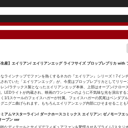
生産】エイリアン/ エイリアンエッグ ライフサイズ プロップレプリカ with
ー
力なラインナップでファンを熱くするネカの『エイリアン』シリーズ！7イン
化されていた「エイリアンエッグ」が、今度はプロップレプリカとしてリリー
チレン/ラテックス製となったエイリアンエッグ本体、上部はオープン/クロー
能。LEDライトが内蔵され、映画のワンシーンのように不気味な光を演出する
じく1/1スケールのフェイスハガーが付属。フェイスハガーの尻尾はベンダブ
、グニグニ曲げられます。もちろんエイリアンエッグ内部にひそませることも
LEDライトアップには単四電池3本（別売）が必要です。
ご注意事項～以下ご了承の上ご予約をお願いいたします～
ミアムマスターライン/ ダークホースコミックス エイリアン: ゼノモーフエ
予約時に、商品代金のうち「\20,000」を内金として、同ページ内に記載して
オープン ver
らお支払いいただきます。自動メールとは別途送信いたします、内金確認のメ
倒的なディテールとサイズでフィギュアファンを驚愕させるプライム1スタジ