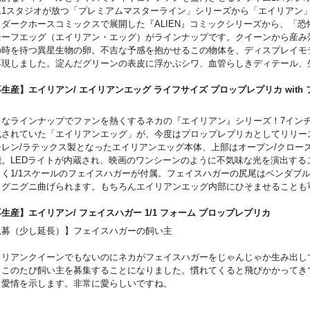
ご予約受付】となります。
ム1スタジオが放つ「プレミアムマスターライン」シリーズから「エイリアン
発売時期につきましては予定となりますため、大幅に遅れや前倒しとなる場合
！ダークホースコミックスで展開した『ALIEN』コミックシリーズから、「恐
。お客様都合による本商品の返品・キャンセルは一切受付できません。
モーフエッグ（エイリアン・エッグ）がラインナップです。クイーンから産み
商品入荷のご案内後、通常どおり配送指示をお願いします。その際にお支払い
の時を待つ異星生物の卵。不吉な予感を抱かせるこの物体を、ディスプレイモ
つきましては内金を引いた差額での請求となります。
再現しました。淀んだグリーンの表皮に浮かぶシワ、血管らしきディテール、
の粘膜を覗かせる花弁のような開口部。エイリアンの巣をイメージしたベース
状の器官など、ありとあらゆる特徴を多彩な手法で表現し、コミックで読者を
生産】エイリアン/ エイリアンエッグ ライフサイズ プロップレプリカ with
Fのリアリティを現実世界へ連れ出しています。こちらは上部が開き、フェイス
ー
たような状態のオープンバージョン！
力なラインナップでファンを熱くするネカの『エイリアン』シリーズ！7イン
リーズ名: プレミアムマスターライン
化されていた「エイリアンエッグ」が、今度はプロップレプリカとしてリリー
イズ: 全高約28.5cm/全幅約26.9cm/奥行約26.8cm
チレン/ラテックス製となったエイリアンエッグ本体、上部はオープン/クロー
: 約3.4kg
能。LEDライトが内蔵され、映画のワンシーンのように不気味な光を演出する
記
じく1/1スケールのフェイスハガーが付属。フェイスハガーの尻尾はベンダブ
真は製品サンプルです。実際の商品とは異なる場合があります。
、グニグニ曲げられます。もちろんエイリアンエッグ内部にひそませることも
使用のモニターにより実際の色と違って見える場合があります。
LEDライトアップには単四電池3本（別売）が必要です。
倒防止のため必ず台座を使用してください。
ご注意事項～以下ご了承の上ご予約をお願いいたします～
生産】エイリアン/ フェイスハガー 1/1 フォーム プロップレプリカ
発売時期につきましては予定となりますため、大幅に遅れや前倒しとなる場合
急募（少し延長）】フェイスハガーの飼い主
。
予約いただいた時点で、商品代金のうち「\20,000」を内金としてお支払い
イリアンクイーンでもないのにネカがフェイスハガーをじゃんじゃか生み出し
内金確認をもってご予約受付とさせていただきます）。
、このたび飼い主を募集することになりました。慣れてくると飛びかかってき
残りの商品代金につきましては入荷後に支払いいただきます。
、愛情を示します。非常に愛らしいですね。
商品入荷のご案内後に通常どおり配送指示をお願いします。
スマートフォンでご予約の場合はご予約後に別途内金のご案内メールをお送り
力なラインナップでファンを熱くするネカ「エイリアン」シリーズ！大好評だっ