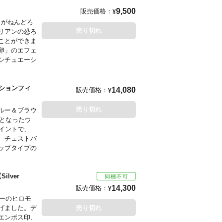
となりまし
9,500
販売価格：
¥
、グニグニ曲
」がねんどろ
センチ！こだ
売り切れ
リアンの恐ろ
いたりとコス
ことができま
ジはヘッダー
卵」のエフェ
シチュエーシ
クションフィ
14,080
販売価格：
¥
売り切れ
ルー＆ブラウ
ィとなったウ
イントで、
、チェストバ
ップタイプの
lver
14,300
販売価格：
¥
ターのヒロモ
げました。デ
売り切れ
エンボス印、