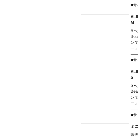
■
Sサ
Mサ
AL
Lサ
XL
SF
XX
B
──
ン
ー
──
■
Sサ
Mサ
AL
Lサ
XL
SF
XX
B
──
ン
ー
──
■
Sサ
Mサ
ミニ
Lサ
映