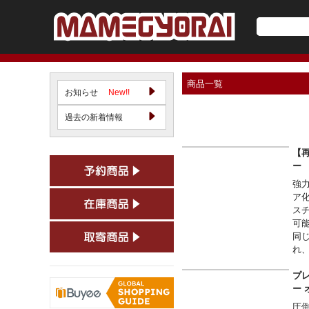
商品一覧
お知らせ
New!!
過去の新着情報
【再
強
ア
ス
可
同
れ
※
～
プレ
■ご
ー 
か
圧