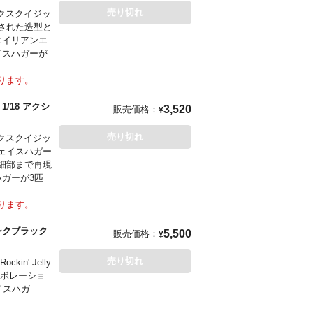
ァミリーが再
売り切れ
クスクイジッ
現された造型と
エイリアンエ
イスハガーが
ります。
/18 アクシ
3,520
販売価格：
¥
売り切れ
クスクイジッ
ェイスハガー
、細部まで再現
ガーが3匹
ります。
 インクブラック
5,500
販売価格：
¥
売り切れ
' Jelly
ラボレーショ
イスハガ