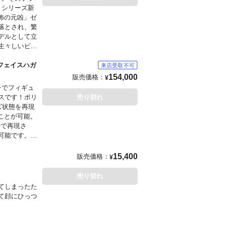
」シリーズ新
もございま
怖の元凶」ゼ
落とされ、繁
いただく代金
デルとして立
生々しいピン
に取りついた
凍りつかせた
 フェイスハガ
ハガーが生ま
154,000
販売価格：
¥
チでフィギュ
スです！ポリ
売り切れ
ズ状態を再現
ことが可能。
ルで再現さ
可能です。
15,400
販売価格：
¥
もございま
売り切れ
をお願いします
てしまったた
て顔にひっつ
します。
た1/1スケ