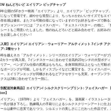
お客様都合による本商品の返品・キャンセルは一切受付できません。
ルの「エイリアンエッグ」に付属していた「フェイスハガー」、待望の再生産
IEN/ ねんどろいど エイリアン ビッグチャップ
。ポリスチレン/ラテックス製フェイスハガーの尻尾はベンダブルで再現され
979年公開のSFホラー映画『エイリアン』より、エイリアン「ビッグチャップ
ることで劇中と同じような様々な姿を再現可能。その全長はおどろきの約107
どになって登場です。細やかな造型により、ちっちゃかわいいサイズでもエイ
りのディテールでディスプレイモデルとするも良し、顔に張り付けたり首に巻
い存在感は健在。またフル可動仕様になっていますのでお好きなポーズで飾る
レなどのロールプレイの一部として活用するも良しの万能アイテム！パッケー
。オプションパーツには「フェイスハガー」「チェストバスター」の他に、「
きでコンパクト設計です。
トシートもご用意いたしました。他のねんどろいどと組み合わせて、お好みの
ンをお楽しみください！
入荷】エイリアン/ エイリアン・ウォーリアー アルティメット 7インチ ア
ュア: 2種セット
い時を越えネカ「アルティメット」シリーズのエイリアン・ウォーリアーがブ
の2カラーが再入荷。7インチスケールに合わせて全高約23センチの大型ボデ
ーリアー、ベンダブル仕様の尻尾はもちろん、全身30箇所以上となった可動ポ
々なポージングが可能。しかもディスプレイなどに重宝する、フェイスハガー
ター、エイリアンエッグが同梱されるなどアクセサリーも充実。オープンフラ
ックスは2体に合わせてカラー別に。
別配送対象商品】エイリアン/ シルクスクリーンプリント: フェイスハガー 【Si
ition】
エイリアン』（1978年）より「フェイスハガー」を、漫画家・イラストレー
森一氏が描き下ろし。熟練職人の手刷りによるシルクスクリーンアートに仕上
テールは劇中に忠実でありつつ、シルエットの美しさにこだわった作品です。