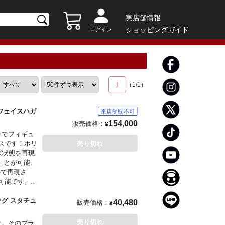
実店舗情報
ショッピングガイド
ログイン
1
（
1
/
1
）
 フェイスハガ
154,000
販売価格：
¥
チでフィギュ
スです！ポリ
売り切れ
ズ状態を再現
ことが可能。
ルで再現さ
可能です。
ッグ スタチュ
40,480
販売価格：
¥
おりますURL
ールをもって
売り切れ
オ。そのプラ