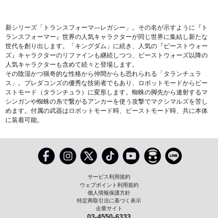
新シリーズ「トランスフォーマ―レガシー」。その名が示すように『ト
ランスフォーマー』世界の人気キャラクターが同じ世界に集結し新たな
世代を創り出します。「キングダム」に続き、人気の『ビーストウォー
ズ』キャラクターのリファインも継続しつつ、ビーストウォーズ以降の
人気キャラクターも含めて続々と登場します。
その陰湿かつ猟奇的な性格から仲間からも恐れられる「タランチュラ
ス」。プレダコンズの優秀な技術者でもあり、ロボットモードからビー
ストモード（タランチュラ）に変形します。蜘蛛の脚先から連射するマ
シンガンや蜘蛛の糸で繋がるアンカーを使う攻撃でマクシマルズを苦し
めます。付属の武器はロボットモード時、ビーストモード時、共に本体
に装着可能。
サービス利用規約
ウェブポイント利用規約
個人情報保護方針
特定商取引法に基づく表示
企業サイト
03-4550-6333