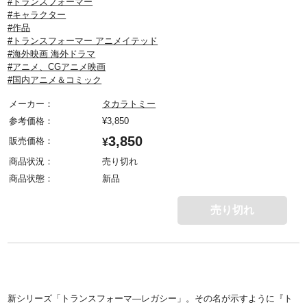
#トランスフォーマー
#キャラクター
#作品
#トランスフォーマー アニメイテッド
#海外映画 海外ドラマ
#アニメ、CGアニメ映画
#国内アニメ＆コミック
メーカー：
タカラトミー
参考価格：
¥
3,850
3,850
販売価格：
¥
商品状況：
売り切れ
商品状態：
新品
売り切れ
新シリーズ「トランスフォーマ―レガシー」。その名が示すように『ト