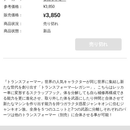
参考価格：
¥
3,850
3,850
販売価格：
¥
商品状況：
売り切れ
商品状態：
新品
売り切れ
『トランスフォーマー』世界の人気キャラクターが同じ世界に集結し新
たな世代を創り出す「トランスフォーマ―レガシー」。こちらはレッカ
ー車に変形するスクラップフック。体を分解しても自ら補修再構成でき
る能力を更に進化させ、取り外した体を武器にしたり仲間と合体させて
新たなマシンを作り出す能力を持つガラクタ惑星ジャンキオンに住むジ
ャンキオン族。全身を５つのユニットと7つの武器に分離しそれぞれのパ
ーツは他のトランスフォーマー（別売）に合体させる事が可能！