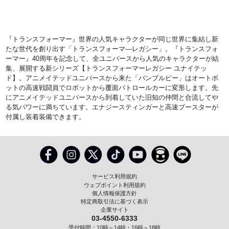
『トランスフォーマー』世界の人気キャラクターが同じ世界に集結し新
たな世代を創り出す「トランスフォーマ―レガシー」。『トランスフォ
ーマー』40周年を記念して、全ユニバースから人気のキャラクターが結
集、展開する新シリーズ【トランスフォーマーレガシー ユナイテッ
ド】。アニメイテッドユニバースから来た「バンブルビー」はオートボ
ットの高速戦闘員でロボットから覆面パトロールカーに変形します。先
にアニメイテッドユニバースから到着していた旧知の仲間と合流してや
る気パワーに満ちています。エナジースティンガーと高速ブースターが
付属し装着装備できます。
サービス利用規約
ウェブポイント利用規約
個人情報保護方針
特定商取引法に基づく表示
企業サイト
03-4550-6333
受付時間：10時～14時・16時～18時