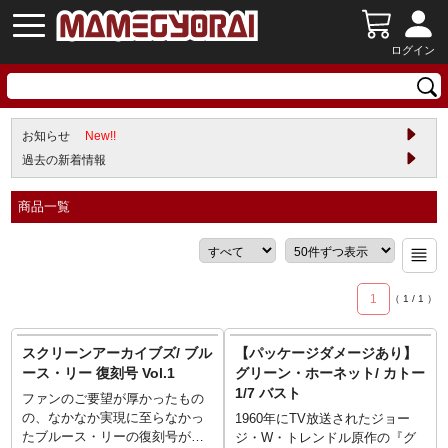
ログイン
お知らせ
New!!
過去の新着情報
商品一覧
1
（
1
/
1
）
スクリーンアーカイブズ/ ブル
【パッケージダメージあり】
ース・リー 復刻号 Vol.1
グリーン・ホーネット/ カトー
1/7 バスト
ファンのご要望が厚かったもの
の、なかなか実現に至らなかっ
1960年にTV放送されたジョー
たブルース・リーの復刻号が、
ジ・W・トレンドル原作の『グ