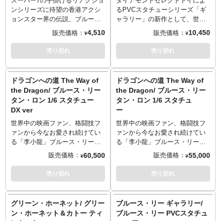
スーパー7の手掛けるリアクショ
ダイアモンドセレクトトイによ
●公開を待つ ブルース・リー 2
インチフィギュアシリーズ
まさにセンスの光る"今"注目の
ひコレクションの一つに！
ンシリーズに待望の香港アクシ
るPVCスタチューシリーズ「ギ
作品のアクション集（SCREEN
「リ・アクション」を手掛ける
メーカー。
※この商品は入荷数の減数など
ョンスター界の伝説、ブルー
ャラリー」の新作として、世界
1974年12月号）
メーカー「スーパー7」。スター
によりご予約をキャンセル頂く
ス・リーが参戦！NYCC限定品
中の映画ファン、格闘技ファン
4,510
10,450
販売価格：
販売価格：
¥
¥
●「ドラゴンへの道」カラーグラ
ト当初、80年前後に企画され幻
場合や、分納での入荷となる場
でのデビューとなったこちらの
から今なお愛され続けている
フ（1974年10月発行「スクリー
となってしまったフィギュアを
合がございます。
アイテムは、誰しもが魅了され
「李小龍」ブルース・リーがラ
売り切れ
売り切れ
ンジャンボ ブルース・リー特集
復活させる事をコンセプトにス
レトロポップな雰囲気が新たな
た華麗なヌンチャクさばきを決
インナップしました。海外ドラ
号 新装アンコール版」）
タートしたリ・アクションシリ
るブームの予感を漂わせる3.75
めた後の様にヌンチャクを持た
マ『GREEN HORNET』でグリ
●「ドラゴンへの道」作品紹介
ーズ。現在はオールドフィギュ
インチフィギュアシリーズ
すことが可能。バックカードは
ーンホーネットのサイドキック
ドラゴンへの道 The Way of
ドラゴンへの道 The Way of
（SCREEN 1975年3月号）
アの風合いをあえて残し、初立
「リ・アクション」を手掛ける
トラックスーツを彷彿とさせる
「カトー」役で人気となったブ
the Dragon/ ブルース・リー
the Dragon/ ブルース・リー
●「燃えよドラゴン」作品紹介
体化を含む様々なライセンスア
メーカー「スーパー7」。スター
イエローに彩られたファンには
ルース・リーの姿を、全高約25
タン・ロン 1/6 スタチュー
タン・ロン 1/6 スタチュ
（SCREEN 1974年1月号）
イテムを現代に蘇らせている。
ト当初、80年前後に企画され幻
たまらないアイテム。オールド
センチでPVC化となりました。
●死の3週間前のブルース・リー
DX ver
ー
まさにセンスの光る"今"注目の
となってしまったフィギュアを
な雰囲気を漂わすリアクション
※この商品は入荷数の減数など
（SCREEN 1975年2月号）
メーカー。
復活させる事をコンセプトにス
シリーズだからこそ「当時こん
によりご予約をキャンセル頂く
世界中の映画ファン、格闘技フ
世界中の映画ファン、格闘技フ
●公開迫る『死亡遊戯』ハイライ
タートしたリ・アクションシリ
なフィギュアが！？」と妄想を
場合や、分納での入荷となる場
ァンから今なお愛され続けてい
ァンから今なお愛され続けてい
ト・シーン！（SCREEN 1978年
ーズ。現在はオールドフィギュ
膨らませてくれます。
合がございます。
る「李小龍」ブルース・リー。
る「李小龍」ブルース・リー。
5月号）
アの風合いをあえて残し、初立
※この商品は入荷数の減数など
自らが監督・脚本・武術指導・
自らが監督・脚本・武術指導・
60,500
55,000
販売価格：
販売価格：
●爆発的人気を呼ぶブルース・リ
¥
¥
体化を含む様々なライセンスア
によりご予約をキャンセル頂く
主演を務めたカンフーアクショ
主演を務めたカンフーアクショ
ー「死亡遊戯」のすべて
イテムを現代に蘇らせている。
場合や、分納での入荷となる場
ン映画の金字塔『ドラゴンへの
ン映画の金字塔『ドラゴンへの
売り切れ
売り切れ
（SCREEN 1978年6月号）
まさにセンスの光る"今"注目の
合がございます。
道 The Way of the Dragon』か
道 The Way of the Dragon』か
●ブルース・リー「死亡遊戯」カ
メーカー。
レトロポップな雰囲気が新たな
ら、タン・ロンが1/6スケールの
ら、タン・ロンが1/6スケールの
ラー・ハイライト（1978年5月
るブームの予感を漂わせる3.75
スタチュー化です。スターエー
スタチュー化です。スターエー
グリーン・ホーネット/ グリー
ブルース・リー ギャラリー/
発行「スクリーン特別増刊 死亡
インチフィギュアシリーズ
ストイズにより再現されたブル
ストイズにより再現されたブル
遊戯 ワイド特集号」）
ン・ホーネット＆カトー ティ
ブルース・リー PVCスタチュ
「リ・アクション」を手掛ける
ース・リー演じるタン・ロン
ース・リー演じるタン・ロン