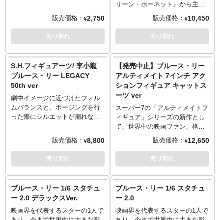
昨年の没後50周年のタイミング
リーン・ホーネット』から主人
で遂にリリース！本誌では70年
公のサイドキック、ブルース・
2,750
10,450
販売価格：
販売価格：
¥
¥
代の「スクリーン」と増刊特集
リー演じるカトーが1/7スケール
号から貴重な記事を抜粋し復
のバストアップとなってダイア
売り切れ
売り切れ
刻！ブルース・リー主演のドラ
モンドセレクトトイから登場で
ゴンシリーズはもちろんのこ
す。彼の武器である蜂を思わせ
と、人気TVシリーズ『グリー
るダーツを手に構えるカトー。
S.H.フィギュアーツ/ 李小龍
【発売中止】ブルース・リー
ン・ホーネット』、無名時代に
グリーンホーネットのアイコン
ブルース・リー LEGACY
アルティメイト 7インチ アク
殺し屋役で出演した『かわいい
が入った台座とのバランスも
50th ver
ションフィギュア キャットス
女』、衣装合わせのみが行われ
GOODです。
ーツ ver
映像は存在しない幻の作品『鳳
劇中イメージに近づけたフォル
細』、17歳のブルース・リーが
ムバランスと、ポージングを行
スーパー7の「アルティメイトフ
出演している『雷雨』など貴重
った際にシルエットが崩れない
ィギュア」シリーズの新作とし
な作品も収録！
関節構造、その二つを兼ね備
て、世界中の映画ファン、格闘
「スクリーンアーカイブズ」シ
え、さらなる進化を遂げた次世
技ファンから今なお愛され続け
8,800
12,650
販売価格：
販売価格：
¥
¥
リーズは、表現やデザインなど
代『S.H.フィギュアーツ』シリ
ている「李小龍」ブルース・リ
はあえて当時のまま！そのた
ーズ！あの伝説のアクションス
ーの第3弾がラインナップです！
売り切れ
売り切れ
め、文字や写真のかすれなど見
ター「ブルース・リー」が再ラ
映画『燃えよドラゴン』の工場
えづらい箇所がございますの
インナップ！
内偵時を思わせる、キャットス
で、製品の性質上、ご理解いた
ーツバージョン。お好みで差し
ブルース・リー 1/6 スタチュ
ブルース・リー 1/6 スタチュ
だけます様よろしくお願いしま
替え可能な頭部はノーマルなも
ー 2.0 デラックスVer.
ー 2.0
す。
の、戦う直前を思わせるものの
＜CONTENTS＞
映画界を代表するスターの1人で
映画界を代表するスターの1人で
計2種を用意！特有のボディライ
●スカッとした魅力（1974年10
あり、今まで世界中に大きな影
あり、今まで世界中に大きな影
ンを再現した素体は、フォルム