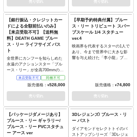
売り切れ
売り切れ
メールをお送りします。
倒しとなる場合もございます。
ズ。並べた際のイメージに注力
ドマークの一つと言える、サイ
■お客様都合による本商品の返
■ご予約いただいた時点で、商品
し、ベースデザインをこだわ
ドに黒のラインが入ったトラッ
品・キャンセルは一切受付でき
代金のうち「\30,000」を内金と
り、他のバストモデルに干渉し
クスーツ。フォルムと可動を両
【銀行振込・クレジットカー
【早期予約特典付属】ブルー
ません。
してお支払いをお願いします
ない絶妙なサイズになっていま
立させ、様々なアクションポー
ドによる全額前払いのみ】
ス・リー トリビュート スパー
（内金確認をもってご予約受付
す。新作としてラインナップす
ズが再現可能。頭部は計3種が付
【来店受取不可】【送料無
ブスケール 1/4 スタチュー
とさせていただきます）。
るのは、1966～70年にかけてTV
属、咆哮する表情などがチョイ
料】DEATH GAME ブルー
ver.4
■内金は同ページに記載しており
シリーズとして放送された『グ
スされ、お好みで差し替えして
ス・リー ライフサイズ バス
ますURLからご注文ください。
リーンホーネット』から、主人
楽しめます！多数のハンドパー
映画界を代表するスターの1人で
ト
■残りの商品代金につきましては
公グリーンホーネットの相棒で
ツに加え、ヌンチャクも数種、
あり、今まで世界中に大きな影
入荷後に支払いいただきます。
あるカトーです。演じるは、後
そしてバンブーウィップも付属
響を与え続けた「李小龍」ブル
全世界にカンフーを知らしめた
■商品入荷のご案内後に通常どお
にスーパースターとなるブルー
した豪華仕様。
ース・リー。天賦の才能を持つ
永遠のアクションスター「ブル
り配送指示をお願いします。
ス・リー！ハットやアイマスク
比類なき武道家にして哲学者と
ース・リー」が全高700mmの胸
■スマートフォンでご予約の場合
（通称カトーマスク）を装着し
も知られる彼を、ブリッツウェ
像で降臨。今回は肌にはプラチ
はご予約後に別途内金のご案内
た姿を再現しています。
イが最上級ライン「スパーブス
ナシリコン、目には特注のプロ
528,000
74,800
販売価格：
販売価格：
メールをお送りします。
¥
¥
※この商品は入荷数の減数など
ケール」にてスタチュー化しま
テーゼを使用し再現度高く立体
■お客様都合による本商品の返
によりご予約をキャンセル頂く
した。4度目となる今回は、映画
化しました。彼を代表する武器
売り切れ
売り切れ
品・キャンセルは一切受付でき
場合や、分納での入荷となる場
『ドラゴンへの道 Way of the
ヌンチャクや戦いに臨む姿など
ません。
合がございます。
Dragon』の中でも披露された、
から、人々の脳裏に残るあの怪
2つのヌンチャクを持った姿を、
鳥音が聞こえてきそうです。
【パッケージダメージあり】
3Dレジェンズ/ ブルース・リ
1/4スケールにて再現。ディレク
～ご注意事項～以下ご了承の上
ブルース・リー ギャラリー/
ー バスト
ターにK.A.キム氏を迎え、目の
ご予約をお願いいたします～
ブルース・リー PVCスタチュ
光沢、肌の質感、流れる汗、毛
■発売時期につきましては予定と
ダイアモンドセレクトトイのバ
ー アース ver
穴にいたるまで、半透明スキン
なりますため、大幅に遅れや前
ストアップシリーズ「3Dレジェ