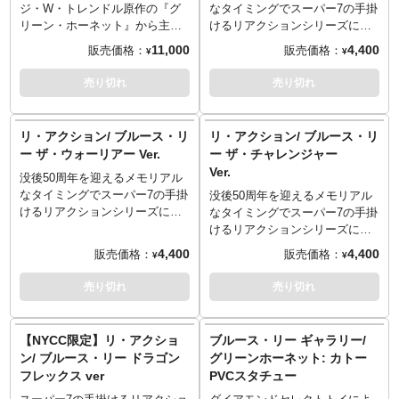
ーグラフ（SCREEN臨時増刊
ジ・W・トレンドル原作の『グ
なタイミングでスーパー7の手掛
所以上の可動で、多彩なアクシ
1979年9月発行「ブルース・リ
リーン・ホーネット』から主人
けるリアクションシリーズに待
ョンシーンが楽しめます。
ー 最新特集号」）
公のサイドキック、ブルース・
望の香港アクションスター界の
※この商品は入荷数の減数など
11,000
4,400
販売価格：
販売価格：
¥
¥
●「グリーン・ホーネット」作品
リー演じるカトーが1/7スケール
伝説、ブルース・リーが参戦！
によりご予約をキャンセル頂く
紹介（SCREEN 1975年3月号）
のバストアップとなってダイア
こちらは『燃えよドラゴン』な
場合や、分納での入荷となる場
売り切れ
売り切れ
●「電光石火」作品紹介
モンドセレクトトイから登場で
どで見せたカンフー着に身を包
合がございます。
（SCREEN 1979年1月号）
す。彼の武器である蜂を思わせ
むブルース・リー。闘志を胸に
※ダイアモンドセレクトの「セ
●ブルース・リーとヴァン・ウィ
るダーツを手に構えるカトー。
隠し穏やかな表情を見せるザ・
レクト」シリーズのパッケージ
リ・アクション/ ブルース・リ
リ・アクション/ ブルース・リ
リアムズ（SCREEN 1974年8月
グリーンホーネットのアイコン
プロテクターVer.。ブルース・
は輸送用の保護材となりますた
ー ザ・ウォーリアー Ver.
ー ザ・チャレンジャー
号）
が入った台座とのバランスも
リーの残したレガシーを感じつ
め、多少の傷やダメージがある
Ver.
●「かわいい女」作品紹介
没後50周年を迎えるメモリアル
GOODです。
つぜひコレクションの一つに！
場合もございます。そのためパ
（SCREEN 1970年2月号）
なタイミングでスーパー7の手掛
※この商品は入荷数の減数など
レトロポップな雰囲気が新たな
ッケージの交換対応は承ること
没後50周年を迎えるメモリアル
●「ドラゴン危機一発」カラーグ
けるリアクションシリーズに待
によりご予約をキャンセル頂く
るブームの予感を漂わせる3.75
が出来かねますのでご了承くだ
なタイミングでスーパー7の手掛
ラフ（1974年10月発行「スクリ
望の香港アクションスター界の
場合や、分納での入荷となる場
インチフィギュアシリーズ
さい。
けるリアクションシリーズに待
ーンジャンボ ブルース・リー特
伝説、ブルース・リーが参戦！
合がございます。
「リ・アクション」を手掛ける
望の香港アクションスター界の
4,400
4,400
販売価格：
販売価格：
¥
¥
集号 新装アンコール版」）
こちらは『燃えよドラゴン』で
メーカー「スーパー7」。スター
伝説、ブルース・リーが参戦！
●「ドラゴン危機一発」作品紹介
ミスター・ハンのベアクローに
ト当初、80年前後に企画され幻
こちらは『死亡遊戯』で見せた
売り切れ
売り切れ
（SCREEN 1974年6月号）
より傷を負ったブルース・リー
となってしまったフィギュアを
お馴染みのトラックスーツ姿の
●「ドラゴン怒りの鉄拳」カラー
をイメージしたであろうザ・ウ
復活させる事をコンセプトにス
ブルース・リーをイメージした
グラフ（1974年10月発行「スク
ォーリアーVer.。ブルース・リ
タートしたリ・アクションシリ
であろうザ・チャレンジャー
【NYCC限定】リ・アクショ
ブルース・リー ギャラリー/
リーンジャンボ ブルース・リー
ーの残したレガシーを感じつつ
ーズ。現在はオールドフィギュ
Ver.。この姿には！ということ
ン/ ブルース・リー ドラゴン
グリーンホーネット: カトー
特集号 新装アンコール版」）
ぜひコレクションの一つに！
アの風合いをあえて残し、初立
で、もちろんヌンチャクも付属
フレックス ver
PVCスタチュー
●「ドラゴン怒りの鉄拳」作品紹
レトロポップな雰囲気が新たな
体化を含む様々なライセンスア
しております！ブルース・リー
介（SCREEN 1974年8月号）
るブームの予感を漂わせる3.75
イテムを現代に蘇らせている。
の残したレガシーを感じつつぜ