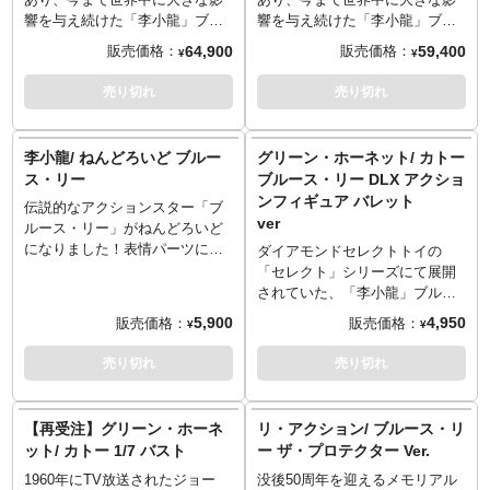
月発行「スクリーンジャンボ ブ
響を与え続けた「李小龍」ブル
響を与え続けた「李小龍」ブル
と可動を両立させ、様々なアク
ルース・リー特集号 新装アンコ
ース・リー。スターエーストイ
ース・リー。スターエーストイ
ションポーズに対応します。金
64,900
59,400
販売価格：
販売価格：
¥
¥
ール版」）
ズから1/6スケールスタチュー第
ズから1/6スケールスタチュー第
属製チェーンがついたヌンチャ
●ブルース・リー 極め付きドラ
二弾が登場です。今回は死亡遊
二弾が登場です。今回は死亡遊
クに、チェーンなしヌンチャ
売り切れ
売り切れ
ゴン・ポーズ（SCREEN 1975年
戯で見せたイエロージャージ姿
戯で見せたイエロージャージ姿
ク、バッグ、多数のハンドパー
2月号）
を彷彿とさせるアイテムに。レ
を彷彿とさせるアイテムに。レ
ツに加え、リハーサルでブルー
●いまは空し！栄光のVサイン
ジン製スタチューにファブリッ
ジン製スタチューにファブリッ
ス・リーが噛まれてしまったと
李小龍/ ねんどろいど ブルー
グリーン・ホーネット/ カトー
（1975年1月発行「スクリーン
ク素材のコスチュームを組み合
ク素材のコスチュームを組み合
いう蛇まで付属と、魅力的なア
ス・リー
ブルース・リー DLX アクショ
ジャンボ ブルース・リー オール
わせる事でリアル感を追求した
わせる事でリアル感を追求した
クセサリーたち！
ンフィギュア バレット
グラフ」）
伝説的なアクションスター「ブ
コレクティブルなアイテム。こ
コレクティブルなアイテム。
ver
●「華麗なる賭け」作品紹介と鑑
ルース・リー」がねんどろいど
ちらはデラックスVer.となり、
賞手びき（SCREEN 1968年8月
になりました！表情パーツには
ライトアップギミック付きベー
ダイアモンドセレクトトイの
号）
「真剣顔」「戦闘顔」「笑顔」
スと専用の背景パーツが付属
「セレクト」シリーズにて展開
をセレクトし、差し替えが可
し、さらにその雰囲気を高めて
されていた、「李小龍」ブルー
WORLD BRUCE LEE CLASSIC
能。オプションパーツは「専用
くれます。
ス・リーのアクションフィギュ
5,900
4,950
販売価格：
販売価格：
¥
¥
2023
下半身パーツ」「ヌンチャク」
ア。『グリーン・ホーネット』
●「ドラゴン危機一発」
ほかが用意され、お好みでディ
バージョンの第2弾がひさびさに
売り切れ
売り切れ
●「ドラゴン怒りの鉄拳」
スプレイが可能です。
ラインナップします！1966年か
●「ドラゴンへの道」
ら放送されたTVドラマ版『グリ
●「死亡遊戯」
ーン・ホーネット』で、従者と
【再受注】グリーン・ホーネ
リ・アクション/ ブルース・リ
●「死亡の塔」
して変装したグリーン・ホーネ
ット/ カトー 1/7 バスト
ー ザ・プロテクター Ver.
ットの相棒カトー。マスク無し
●「グリーン・ホーネット」カラ
1960年にTV放送されたジョー
没後50周年を迎えるメモリアル
の立体化は珍しい…かも！16箇