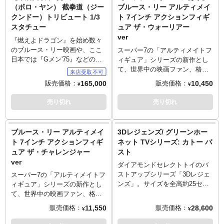
1966年から放送されたTVドラマ
身体、気迫、荒々しさを全高約
クリーンジャンボ ブルース・リ
（ボロ・ヤン） 截拳道（ジー
ブルース・リー アルティメイ
版『グリーン・ホーネット』で
58cmに閉じ込めたアクション映
ー 最新デラックス版」）
クンドー）トリビュート 1/3
ト 7インチ アクションフィギ
は、グリーン・ホーネットの相
画ファン必見のスタチュー。こ
●初公開！画面に出なかったブル
スタチュー
ュア ザ・ウォーリアー
棒カトーを演じたブルース・リ
ちらは荒ぶる表情も印象的でフ
ース・リードラゴン映画撮影ス
ver
ー。頭部は帽子なし（差し替え
ァイティング魂を感じるカンフ
『燃えよドラゴン』を始め数々
ナップ全集（SCREEN 1975年1
or着脱）にもすることが出来、
ースタイル。
のブルース・リー映画や、ここ
スーパー7の「アルティメイトフ
月号）
付属する棒術用の棒、ハチ型ダ
～ご注意事項～以下ご了承の上
日本では『Gメン'75』などのド
ィギュア」シリーズの新作とし
●ブルース・リーのドラゴン拳法
ーツで、多彩なアクションシー
ご予約をお願いいたします～
ラマにも出演している香港のボ
て、世界中の映画ファン、格闘
（1975年4月「スクリーンジャ
ンが楽しめます。
■発売時期につきましては予定と
ディビルダー兼武道家で俳優の
技ファンから今なお愛され続け
ンボ ブルース・リー 最新デラッ
165,000
10,450
販売価格：
販売価格：
¥
¥
※この商品は入荷数の減数など
なりますため、大幅に遅れや前
ヤン・スエ（ボロ・ヤンの名で
ている「李小龍」ブルース・リ
クス版」）
によりご予約をキャンセル頂く
倒しとなる場合もございます。
も知られている）が、サイドシ
ーがラインナップです！濃紺の
●素顔のブルース・リー（1975
売り切れ
売り切れ
場合や、分納での入荷となる場
■ご予約いただいた時点で、商品
ョウとPCSのタッグによって現
カンフーシャツ、白いタンクト
年4月発行「スクリーンジャンボ
合がございます。
代金のうち「\30,000」を内金と
代に蘇る！初期作品で見られる
ップと、「戦士」な姿のブルー
ブルース・リー 最新デラックス
してお支払いをお願いします
多くの鍛錬によって身に着けた
ス・リー。フォルムと可動を両
版」）
ブルース・リー アルティメイ
3Dレジェンズ/ グリーンホー
（内金確認をもってご予約受付
身体、気迫、荒々しさを全高約
立させ、様々なアクションポー
ト 7インチ アクションフィギ
ネット TVシリーズ: カトー バ
とさせていただきます）。
58cmに閉じ込めたアクション映
ズが再現可能。頭部は計3種が付
ュア ザ・チャレンジャー
スト
■内金は同ページに記載しており
画ファン必見のスタチュー。こ
属、視線を変えた流し目表情な
ver
ますURLからご注文ください。
ちらはブルース・リーが生み出
どがチョイスされ、お好みで差
ダイアモンドセレクトトイのバ
■残りの商品代金につきましては
した武術であり哲学の截拳道
し替えして楽しめます！多数の
ストアップシリーズ「3Dレジェ
スーパー7の「アルティメイトフ
入荷後に支払いいただきます。
（ジークンドー）スタイル。
ハンドパーツに加え、ヌンチャ
ンズ」。サイズを全高約25セン
ィギュア」シリーズの新作とし
■商品入荷のご案内後に通常どお
～ご注意事項～以下ご了承の上
クも数種、そしてこん棒も付属
チクラスにまとめ、映画、コミ
て、世界中の映画ファン、格闘
り配送指示をお願いします。
ご予約をお願いいたします～
した豪華仕様。
ック、アニメーションなど、
技ファンから今なお愛され続け
11,550
28,600
販売価格：
販売価格：
■スマートフォンでご予約の場合
¥
¥
■発売時期につきましては予定と
※パッケージにダメージ、また
様々なキャラクターを「コレク
ている「李小龍」ブルース・リ
はご予約後に別途内金のご案内
なりますため、大幅に遅れや前
は汚れがございます。
ション」するのに適したシリー
ーがラインナップです！トレー