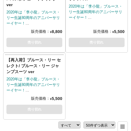
黒のカンフースーツと同じく、
用された黄色のトラックスーツ
ver
「白」と「黒」を使った陰陽の
姿をチョイス！頭部はノーマル
2020年は「李小龍」ブルース・
シンボルマークである「太陰太
ヘッドに加え、咆哮ヘッドが付
リー生誕80周年のアニバーサリ
2020年は「李小龍」ブルース・
極図」を金色の龍が巻き付くと
属し、差し替えが可能。アクセ
ーイヤー！
リー生誕80周年のアニバーサリ
いう豪華なベースも雰囲気を引
サリーとしてヌンチャクなどの
アメリカのダイアモンドセレク
ーイヤー！
き立てます。
武器系、その武器を掴むハンド
トから、世界中の映画ファン、
ダイアモンドセレクトトイによ
8,800
5,500
販売価格：
販売価格：
¥
¥
パーツが付属します。
格闘技ファンから今なお愛され
るPVCスタチューシリーズ「ギ
続けている「李小龍」ブルー
ャラリー」の新作として、世界
売り切れ
売り切れ
ス・リーのアクションフィギュ
中の映画ファン、格闘技ファン
ア「ブルース・リー セレクト」
から今なお愛され続けている
が登場です。今回、上半身が
「李小龍」ブルース・リーがラ
【再入荷】ブルース・リー セ
裸、下半身はカンフーパンツと
インナップしました。トラック
レクト/ ブルース・リー ジャ
いうおなじみの姿をチョイス！
スーツ姿で蹴りを繰り出したダ
ンプスーツ ver
頭部はノーマルヘッドに加え、
イナミックなポージングのブル
咆哮ヘッドが付属し、差し替え
ース・リー。蹴りの動きに合わ
2020年は「李小龍」ブルース・
が可能。アクセサリーとしてヌ
せたエフェクトパーツを追加す
リー生誕80周年のアニバーサリ
ンチャクなどの武器系、その武
ることで、視覚的にもサイズ感
ーイヤー！
器を掴むハンドパーツが付属し
でははかれない迫力を演出して
ダイアモンドセレクトトイのア
5,500
販売価格：
¥
ます。
います。
クションフィギュアシリーズ
「セレクト」に、世界中の映画
売り切れ
ファン、格闘技ファンから今な
お愛され続けている「李小龍」
ブルース・リーがラインナップ
です。今回、映画『死亡遊戯