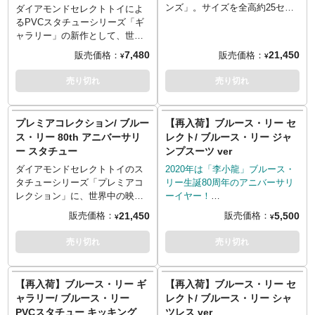
エフェクト技術を採用したボデ
倒しとなる場合もございます。
ンズ」。サイズを全高約25セン
ダイアモンドセレクトトイによ
ィの「リアルさ」を表現してい
■ご予約いただいた時点で、商品
チクラスにまとめ、映画、コミ
るPVCスタチューシリーズ「ギ
ます。早期予約特典として「黄
代金全額となる「\528,000」を
ック、アニメーションなど、
ャラリー」の新作として、世界
金の獅子像」を追加付属。
内金としてお支払いをお願いし
様々なキャラクターを「コレク
中の映画ファン、格闘技ファン
7,480
21,450
販売価格：
販売価格：
¥
¥
ます。
ション」するのに適したシリー
から今なお愛され続けている
※内金確認をもってご予約受付
ズです。並べた際のイメージに
「李小龍」ブルース・リーがラ
売り切れ
売り切れ
とさせていただきます。
注力し、ベースデザインをこだ
インナップしました。青い功夫
■内金のお支払いにつきまして
わり、他のバストモデルに干渉
服を着たブルース・リー、気合
は、ご予約いただきました後、
しない絶妙なサイズになってい
いを入れた瞬間をイメージした
プレミアコレクション/ ブルー
【再入荷】ブルース・リー セ
当店から別途メールにてご案内
ます。世界中の映画ファン、格
ポージングとなりました。この
ス・リー 80th アニバーサリ
レクト/ ブルース・リー ジャ
いたします。
闘技ファンから今なお愛され続
シリーズでアクセントとなって
ー スタチュー
ンプスーツ ver
■お客様都合による本商品の返
けている「李小龍」ブルース・
いるエフェクトパーツは、ベー
品・キャンセルは一切受付でき
リーがラインナップしました。
ス部にて。まるで「気」の放出
ダイアモンドセレクトトイのス
2020年は「李小龍」ブルース・
ません。
生誕80周年のアニバーサリーを
で破壊されたような石畳とし
タチューシリーズ「プレミアコ
リー生誕80周年のアニバーサリ
※本製品の肌はプラチナシリコ
迎えるブルース・リーを、胸部
て、このスタチューの迫力をさ
レクション」に、世界中の映画
ーイヤー！
ン製になります。
から頭部までの「バストアッ
らに演出します。
ファン、格闘技ファンから今な
ダイアモンドセレクトトイのア
21,450
5,500
販売価格：
販売価格：
¥
¥
※高温多湿な場所、長期間の密
プ」を造型。バストアップのみ
※パッケージダメージあり。
お愛され続けている「李小龍」
クションフィギュアシリーズ
閉保管や直射日光に当たる場所
ながらも手や足などのポージン
ブルース・リーがラインナップ
「セレクト」に、世界中の映画
売り切れ
売り切れ
での展示を避け、風通しの良い
グも見えてきそうな、迫力の表
しました。生誕80周年のアニバ
ファン、格闘技ファンから今な
場所での展示を推奨いたしま
情も見事です！
ーサリーを迎えるブルース・リ
お愛され続けている「李小龍」
す。
ーを、映画『燃えよドラゴン』
ブルース・リーがラインナップ
【再入荷】ブルース・リー ギ
【再入荷】ブルース・リー セ
※使用の環境によって短い期間
を思わせるカンフースーツ姿で
です。今回、映画『死亡遊戯
ャラリー/ ブルース・リー
レクト/ ブルース・リー シャ
での経年劣化を引き起こす可能
スタチュー化です。上下が白と
Game of Death』の劇中でも着
PVCスタチュー キッキング
ツレス ver
性があります。