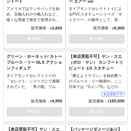
●「ブルース・リー 死亡遊戯」
ントート
ー エアー ver
メーカー「スーパー7」。スター
は、ボディをポリレジン、コス
は、ボディをポリレジン、コス
はこうして完成した！（1978年
ト当初、80年前後に企画され幻
イチュームを布製とし、アクシ
イチュームを布製とし、アクシ
アメリカではランチバッグを始
ダイアモンドセレクトトイによ
5月発行「スクリーン特別増刊
となってしまったフィギュアを
ョンシーンをリアル感と躍動感
ョンシーンをリアル感と躍動感
め、宝物入れや小物入れなど、
るPVCスタチューシリーズ「ギ
死亡遊戯 ワイド特集号」）
復活させる事をコンセプトにス
で演出します。デラックスバー
で演出します。
様々な用途で身近で使用されて
ャラリー」の新作として、世界
●「ブルース・リー 死亡遊戯」
タートしたリ・アクションシリ
ジョンでは、LEDによるライト
いるティントート。ファクトリ
中の映画ファン、格闘技ファン
3,850
9,900
販売価格：
販売価格：
撮影裏ばなし（1978年5月発行
¥
¥
ーズ。現在はオールドフィギュ
アップギミックを内蔵したベー
ーエンターテインメントからホ
から今なお愛され続けている
「スクリーン特別増刊 死亡遊戯
アの風合いをあえて残し、初立
スに変更！龍の文字が浮かび上
ラー系を中心に、映画のメイン
「李小龍」ブルース・リーがラ
売り切れ
売り切れ
ワイド特集号」）
体化を含む様々なライセンスア
がるスペシャルな仕様となって
ビジュアルや劇場ポスターなど
インナップしました。白のシャ
●「死亡の塔」作品紹介
イテムを現代に蘇らせている。
います。
のデザインを落とし込んだティ
ツに紺のパンツで、豪快に蹴り
（SCREEN 1981年8月号）
まさにセンスの光る"今"注目の
ントートが登場です！あのブル
を見舞うブルース・リーの姿
●ブルース・リー未完の大作「死
グリーン・ホーネット/ カトー
【来店受取不可】ヤン・スエ
メーカー。
ース・リーが「カトー」役で参
を、全高約25センチの、ダイナ
亡遊戯」の勇姿（SCREEN 1974
ブルース・リー DLX アクショ
（ボロ・ヤン） カンフートリ
加したことでも有名なドラマ作
ミックなポージングでのPVC化
年11月号）
ンフィギュア
ビュート 1/3 スタチュー
品『グリーン・ホーネット』。
となりました。
●「鳳細」アクション・ポーズ三
敵をバッタバッタなぎ倒す面、
※この商品は入荷数の減数など
ダイアモンドセレクトトイの
『燃えよドラゴン』を始め数々
態（1975年7月「スクリーン ブ
ブラックビューティー号で出撃
によりご予約をキャンセル頂く
「セレクト」シリーズにて展開
のブルース・リー映画や、ここ
ルース・リー カラースペシャ
な面、『グリーン・ホーネッ
場合や、分納での入荷となる場
されていた、「李小龍」ブルー
日本では『Gメン'75』などのド
ル」、SCREEN 1975年2月号）
ト』らしいデザインとなりまし
合がございます。
ス・リーのアクションフィギュ
ラマにも出演している香港のボ
●ブルース・リーが劇画に登
た。
ア。映画『死亡遊戯 Game of
ディビルダー兼武道家で俳優の
場！？彼のイメージで作られた
4,950
165,000
販売価格：
販売価格：
¥
¥
Death』を思わせる黄色のトラッ
ヤン・スエ（ボロ・ヤンの名で
『中国の神々の物語』（1976年
クスーツ姿、上半身裸のカンフ
も知られている）が、サイドシ
3月発行「スクリーンジャンボ
売り切れ
売り切れ
ーパンツ姿に続き、まさかの
ョウとPCSのタッグによって現
ブルース・リー 決定グラフ」）
『グリーン・ホーネット』バー
代に蘇る！初期作品で見られる
●ブルース・リー17歳の出演作
ジョンがリリース決定です！
多くの鍛錬によって身に着けた
「雷雨」（1975年4月発行「ス
【来店受取不可】ヤン・スエ
【パッケージダメージあり】